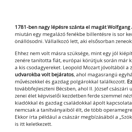
1781-ben nagy lépésre szánta el magát Wolfgan
miután egy megalázó fenékbe billentésre is sor ke
önállósodni. Vállalkozó lett, aki elsősorban zeneok
Ehhez nem volt másra szüksége, mint egy jól kiép
zenére tanította fiát, európai körútjuk során má
a kis csodagyereket. Leopold Mozart jóvoltából a
udvarokba volt bejáratos
, ahol magasrangú egyházi
művészekkel és gazdag polgárokkal találkozott.
Ez
továbbfejleszteni Bécsben, ahol II. József császári
zenei élet képviselői kezdetben ferde szemmel né
kiadókkal és gazdag családokkal ápolt kapcsolat
nemcsak a tanítványaiból élt, de több operamegre
Ekkor írta például a császár megbízásából a „Szö
is itt keletkezett.