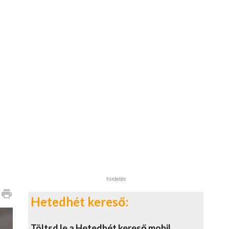
hirdetés
print
Hetedhét kereső:
Töltsd le a Hetedhét kereső mobil