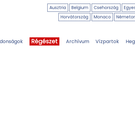
Ausztria
Belgium
Csehország
Egyes
Horvátország
Monaco
Németor
Régészet
jdonságok
Archívum
Vízpartok
Heg