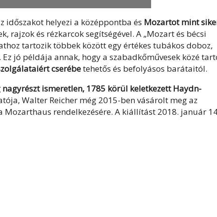
az időszakot helyezi a középpontba és
Mozartot mint sike
k, rajzok és rézkarcok segítségével. A „Mozart és bécsi
athoz tartozik többek között egy értékes tubákos doboz,
t. Ez jó példája annak, hogy a szabadkőművesek közé tar
zolgálataiért cserébe
tehetős és befolyásos barátaitól.
 nagyrészt ismeretlen, 1785 körül keletkezett Haydn-
atója, Walter Reicher még 2015-ben vásárolt meg az
Mozarthaus rendelkezésére. A kiállítást 2018. január 14