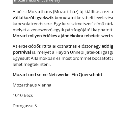
Mozarthaus © Eva Kelety
A bécsi Mozarthaus (Mozart-ház) új kiállítása ezt 
vállalkozót igyekszik bemutatni
korabeli levelezése
kapcsolatrendszere. Egy keresztmetszet“ című tárl
melyet a zeneszerző egyik pártfogójától kaphatot
Mozart milyen értékes ajándékokra tehetett szert s
Az érdeklődők itt találkozhatnak először egy
eddig
portréval
is, melyet a Haydn Ünnepi Játékok igazg
Egyesült Államokban és most örömmel bocsátott a 
lehet megtekinteni.
Mozart und seine Netzwerke. Ein Querschnitt
Mozarthaus Vienna
1010 Bécs
Domgasse 5.