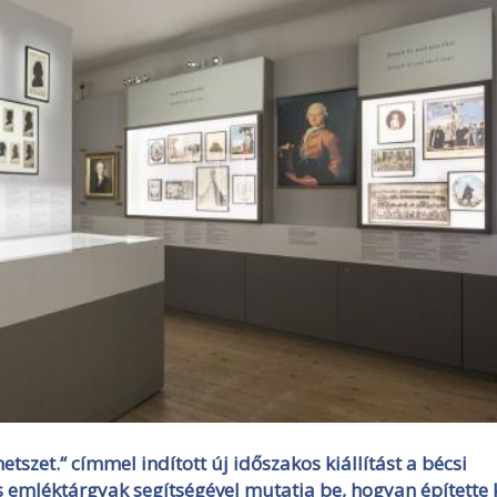
szet.“ címmel indított új időszakos kiállítást a bécsi
 emléktárgyak segítségével mutatja be,
hogyan építette 