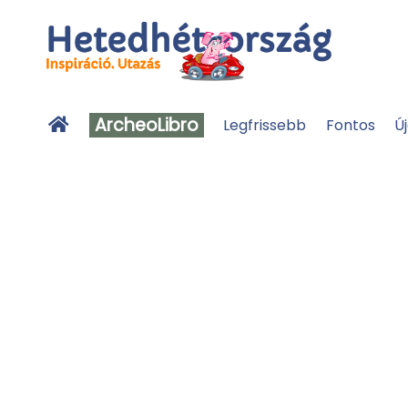
ArcheoLibro
Legfrissebb
Fontos
Ú