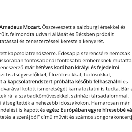
g Amadeus Mozart.
Összeveszett a salzburgi érsekkel és
rült, felmondta udvari állását és Bécsben próbált
tatással és zeneszerzéssel kereste a kenyerét.
ített kapcsolatrendszerre. Édesapja szerencsére nemcsak
r kiskorában fontosabbnál fontosabb embereknek mutatta
 zeneszerző
már hétéves korában királyi és fejedelmi
 tisztségviselőkkel, filozófusokkal, tudósokkal,
t a kapcsolatrendszert próbálta később felhasználni
és
 udvarával kötött ismeretségét kamatoztatni is tudta. Bár 
ztek rá, a szabadkőművesekkel, színházi társadalommal,
ai átsegítették a nehezebb időszakokon. Hamarosan már
ndelést is kapott és
egész Európában egyre híresebbé vá
ktetés a szerájból“ című művét és számos zongorakoncert