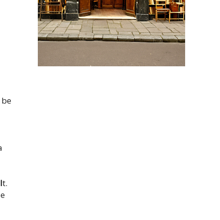
 be
a
l
t.
je