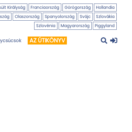
ült Királyság
Franciaország
Görögország
Hollandia
szág
Olaszország
Spanyolország
Svájc
Szlovákia
Szlovénia
Magyarország
Piggyland
AZ ÚTIKÖNYV
ycsúcsok