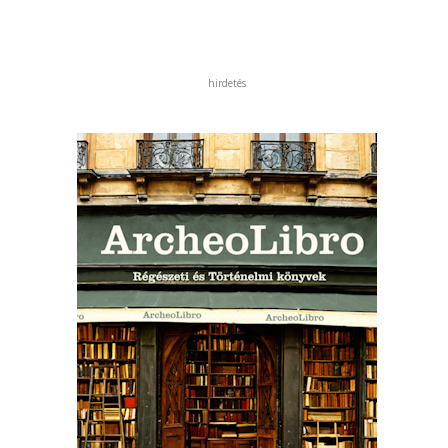
hirdetés