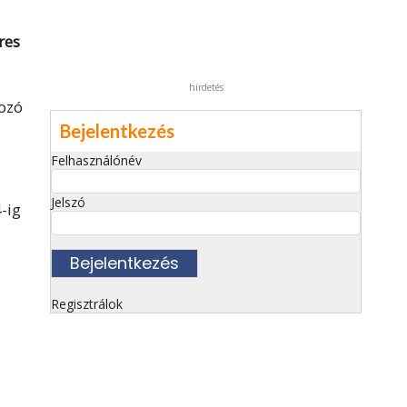
res
hirdetés
tozó
Bejelentkezés
Felhasználónév
Jelszó
-ig
Regisztrálok