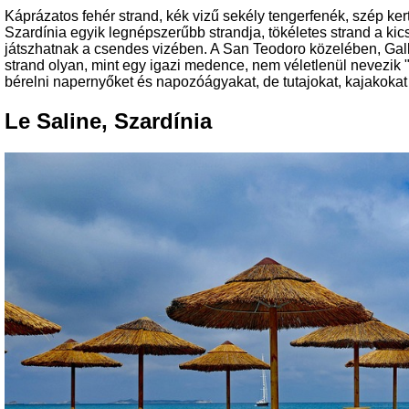
Káprázatos fehér strand, kék vizű sekély tengerfenék, szép ke
Szardínia egyik legnépszerűbb strandja, tökéletes strand a ki
játszhatnak a csendes vizében. A San Teodoro közelében, Gallur
strand olyan, mint egy igazi medence, nem véletlenül nevezik "K
bérelni napernyőket és napozóágyakat, de tutajokat, kajakokat és
Le Saline, Szardínia