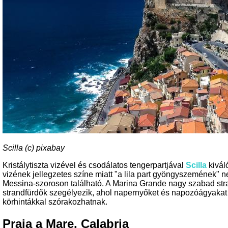
Scilla (c) pixabay
Kristálytiszta vizével és csodálatos tengerpartjával
Scilla
kivál
vizének jellegzetes színe miatt "a lila part gyöngyszemének" ne
Messina-szoroson található. A Marina Grande nagy szabad stran
strandfürdők szegélyezik, ahol napernyőket és napozóágyakat
körhintákkal szórakozhatnak.
Praia a Mare, Calabria