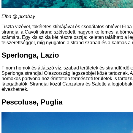
Elba @ pixabay
Tiszta vizével, tökéletes klímájával és csodálatos öblével El
strandja: a Cavoli strand szélvédett, nagyon kellemes, a bőr
számára. Egy kis szikla két részre osztja: keleten található a l
felszereltséggel, míg nyugaton a strand szabad és alkalmas 
Sperlonga, Lazio
Finom homok és átlátszó víz, szabad területek és strandfürdők:
Sperlonga strandjai Olaszország legszebbjei közé tartoznak. A t
homokos partvonalhoz érintetlen természeti területek is tarto
látogathatók. Strandjai közül Canzatora és Salette a legjobb
élvezhetnek.
Pescoluse, Puglia