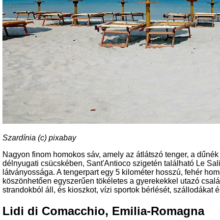
Szardínia (c) pixabay
Nagyon finom homokos sáv, amely az átlátszó tenger, a dűnék é
délnyugati csücskében, Sant'Antioco szigetén található Le Sal
látványossága. A tengerpart egy 5 kilométer hosszú, fehér h
köszönhetően egyszerűen tökéletes a gyerekekkel utazó csalá
strandokból áll, és kioszkot, vízi sportok bérlését, szállodákat
Lidi di Comacchio, Emilia-Romagna