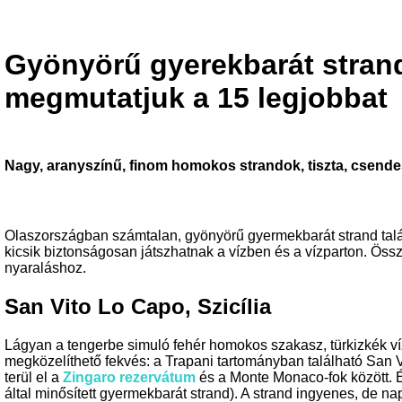
Gyönyörű gyerekbarát stran
megmutatjuk a 15 legjobbat
Nagy, aranyszínű, finom homokos strandok, tiszta, csendes
Olaszországban számtalan, gyönyörű gyermekbarát strand talál
kicsik biztonságosan játszhatnak a vízben és a vízparton. Össz
nyaraláshoz.
San Vito Lo Capo, Szicília
Lágyan a tengerbe simuló fehér homokos szakasz, türkizkék 
megközelíthető fekvés: a Trapani tartományban található San 
terül el a
Zingaro rezervátum
és a Monte Monaco-fok között. 
által minősített gyermekbarát strand). A strand ingyenes, de n