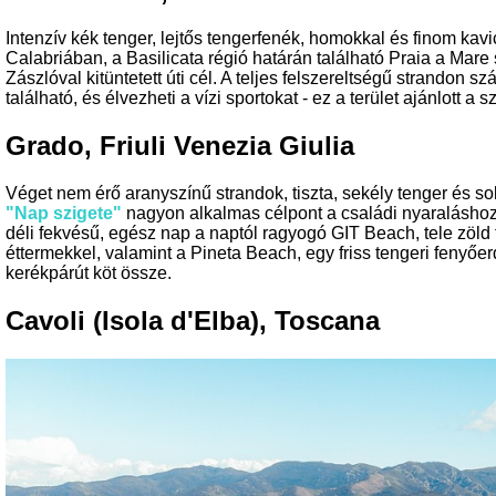
Intenzív kék tenger, lejtős tengerfenék, homokkal és finom kav
Calabriában, a Basilicata régió határán található Praia a Mare 
Zászlóval kitüntetett úti cél. A teljes felszereltségű strandon 
található, és élvezheti a vízi sportokat - ez a terület ajánlott a
Grado, Friuli Venezia Giulia
Véget nem érő aranyszínű strandok, tiszta, sekély tenger és 
"Nap szigete"
nagyon alkalmas célpont a családi nyaraláshoz.
déli fekvésű, egész nap a naptól ragyogó GIT Beach, tele zöld t
éttermekkel, valamint a Pineta Beach, egy friss tengeri fenyőe
kerékpárút köt össze.
Cavoli (Isola d'Elba), Toscana