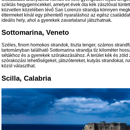
sziklás hegygerincekkel, amelyet évek óta kék zászlóval tüntet
közvetlen közelében lévő San Lorenzo strandja könnyen megkö
éttermeket kínál egy pihentető nyaraláshoz az egész családda
ideális hely, ahol a gyerekek zavartalanul játszhatnak.
Sottomarina, Veneto
Széles, finom homokos strandok, tiszta tenger, számos strandf
tartományban található
Sottomarina
strandja tíz kilométer hoss
sétákhoz és a gyerekek szórakozásához. A terület kék és zöld
szórakozási lehetőségeket, játszótereket, kutyás strandokat, n
közül választhat.
Scilla, Calabria