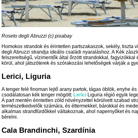
Roseto degli Abruzzi (c) pixabay
Homokos strandok és érintetlen partszakaszok, sekély, tiszt
degli Abruzzi strandja ideális családi nyaraláshoz. A Kék zászló
felszereltségű, vízimentők által őrzött strandokkal, fagyizókka
körül, ahol játszóterek és szórakozási lehetőségek várják a gye
Lerici, Liguria
A tenger felé finoman lejtő arany partok, tágas öblök, enyhe és
csodálatosan kék tenger mögött:
Lerici
Liguria régió egyik leg
A part mentén érintetlen zöld növényzettel körülvett szabad str
természetkedvelők számára, és éttermekkel, bárokkal és mede
alkalmas strandfürdőkkel váltakoznak, ahol napernyőket és nap
bérelni.
Cala Brandinchi, Szardínia