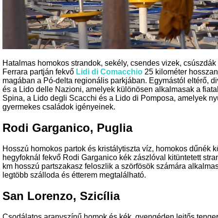
Hatalmas homokos strandok, sekély, csendes vizek, csúszdák 
Ferrara partján fekvő
Lidi di Comacchio
25 kilométer hosszan t
magában a Pó-delta regionális parkjában. Egymástól eltérő, div
és a Lido delle Nazioni, amelyek különösen alkalmasak a fiata
Spina, a Lido degli Scacchi és a Lido di Pomposa, amelyek n
gyermekes családok igényeinek.
Rodi Garganico, Puglia
Hosszú homokos partok és kristálytiszta víz, homokos dűnék köz
hegyfoknál fekvő Rodi Garganico kék zászlóval kitüntetett str
km hosszú partszakasz feloszlik a szörfösök számára alkalmas
legtöbb szálloda és étterem megtalálható.
San Lorenzo, Szicília
Csodálatos aranyszínű homok és kék, gyengéden lejtős tenger