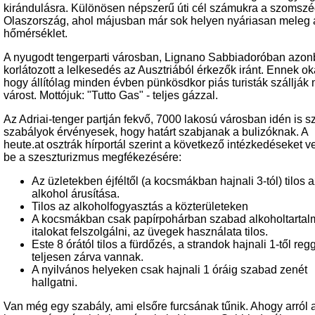
kirándulásra. Különösen népszerű úti cél számukra a szomsz
Olaszország, ahol májusban már sok helyen nyáriasan meleg 
hőmérséklet.
A nyugodt tengerparti városban, Lignano Sabbiadoróban azo
korlátozott a lelkesedés az Ausztriából érkezők iránt. Ennek ok
hogy állítólag minden évben pünkösdkor piás turisták szállják
várost. Mottójuk: "Tutto Gas" - teljes gázzal.
Az Adriai-tenger partján fekvő, 7000 lakosú városban idén is s
szabályok érvényesek, hogy határt szabjanak a bulizóknak. A
heute.at osztrák hírportál szerint a következő intézkedéseket v
be a szeszturizmus megfékezésére:
Az üzletekben éjféltől (a kocsmákban hajnali 3-tól) tilos 
alkohol árusítása.
Tilos az alkoholfogyasztás a közterületeken
A kocsmákban csak papírpohárban szabad alkoholtartal
italokat felszolgálni, az üvegek használata tilos.
Este 8 órától tilos a fürdőzés, a strandok hajnali 1-től regg
teljesen zárva vannak.
A nyilvános helyeken csak hajnali 1 óráig szabad zenét
hallgatni.
Van még egy szabály, ami elsőre furcsának tűnik. Ahogy arról 