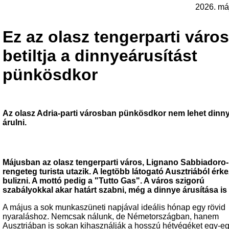
2026. má
Ez az olasz tengerparti város
betiltja a dinnyeárusítást
pünkösdkor
Az olasz Adria-parti városban pünkösdkor nem lehet dinn
árulni.
Májusban az olasz tengerparti város, Lignano Sabbiadoro
rengeteg turista utazik. A legtöbb látogató Ausztriából érke
bulizni. A mottó pedig a "Tutto Gas". A város szigorú
szabályokkal akar határt szabni, még a dinnye árusítása is t
A május a sok munkaszüneti napjával ideális hónap egy rövid
nyaraláshoz. Nemcsak nálunk, de Németországban, hanem
Ausztriában is sokan kihasználják a hosszú hétvégéket egy-e