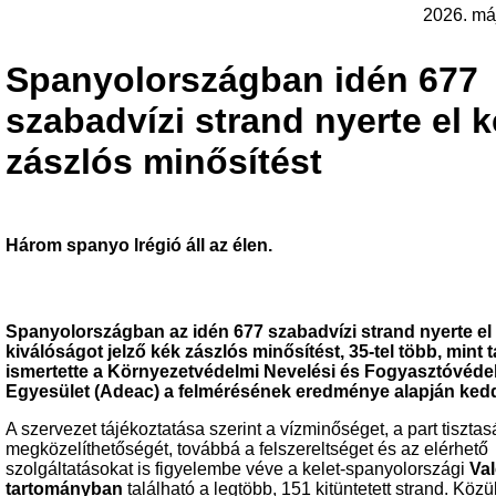
2026. má
Spanyolországban idén 677
szabadvízi strand nyerte el 
zászlós minősítést
Három spanyo lrégió áll az élen.
Spanyolországban az idén 677 szabadvízi strand nyerte el
kiválóságot jelző kék zászlós minősítést, 35-tel több, mint t
ismertette a Környezetvédelmi Nevelési és Fogyasztóvéde
Egyesület (Adeac) a felmérésének eredménye alapján ked
A szervezet tájékoztatása szerint a vízminőséget, a part tisztas
megközelíthetőségét, továbbá a felszereltséget és az elérhető
szolgáltatásokat is figyelembe véve a kelet-spanyolországi
Val
tartományban
található a legtöbb, 151 kitüntetett strand. Közü