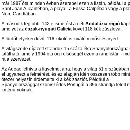
már 1987 óta minden évben szerepel ezen a listán, például a 
Sant Joan Alicantéban, a playa La Fossa Calpéban vagy a pla
Nord Gandíában.
A második legtöbb, 143 elismerést a déli
Andalúzia régió
kapt
amelyet az
észak-nyugati Galicia
követ 118 kék zászlóval.
A fürdőhelyeken kívül 116 kikötő is kiváló minősítés nyert.
A világszerte díjazott strandok 15 százaléka Spanyolországba
található, amely 1994 óta őrzi elsőségét ezen a ranglistán - mut
rá a szervezet.
Az Adeac felhívta a figyelmet arra, hogy a világ 51 országában
el ugyanezt a felmérést, és ez alapján idén összesen több mint
ötezer helyszín érdemelte ki a kék zászlót. Például a
Spanyolországgal szomszédos Portugália 396 strandja felelt 
kritériumoknak.