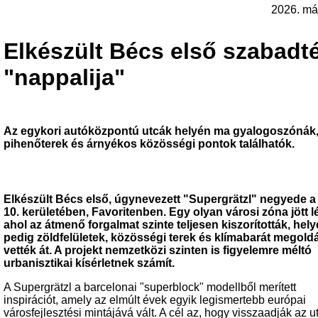
2026. má
Elkészült Bécs első szabadté
"nappalija"
Az egykori autóközpontú utcák helyén ma gyalogoszónák
pihenőterek és árnyékos közösségi pontok találhatók.
Elkészült Bécs első, úgynevezett "Supergrätzl" negyede a
10. kerületében, Favoritenben. Egy olyan városi zóna jött lé
ahol az átmenő forgalmat szinte teljesen kiszorították, hely
pedig zöldfelületek, közösségi terek és klímabarát megold
vették át. A projekt nemzetközi szinten is figyelemre méltó
urbanisztikai kísérletnek számít.
A Supergrätzl a barcelonai "superblock" modellből merített
inspirációt, amely az elmúlt évek egyik legismertebb európai
városfejlesztési mintájává vált. A cél az, hogy visszaadják az u