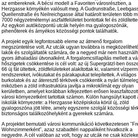
az embereknek. A bécsi modell a Favoriten városrészben, a
Herzgasse környékén valósult meg. A Gudrunstraße, Leebgas
Quellenstraße és Neilreichgasse által határolt területen több m
7000 négyzetméternyi aszfaltfelületet bontottak fel és zöldítette
Az egykori autóközpontú utcák helyén ma gyalogoszónák,
pihenőterek és árnyékos közösségi pontok találhatók.
A projekt egyik legfontosabb eleme az átmenő forgalom
megszüntetése volt. Az utcák ugyan továbbra is megközelíthet
lakók és szolgáltatók számára, de a negyed már nem használ
gyors áthaladási útvonalként. A forgalomcsillapítás mellett a vá
hőszigetek csökkentése is cél volt: az új Supergrätzl-ben öss
66 új fát ültettek, zöldfelületeket alakítottak ki, valamint vízper
rendszereket, ivókutakat és párakapukat telepítettek. A világos
burkolatok és az áteresztő térkövek csökkentik a nyári túlmele
miközben a zöld infrastruktúra javítja a mikroklímát egy olyan
kerületben, amelyet korábban kifejezetten erősen leaszfaltozot
városi környezetként tartottak számon. Külön hangsúlyt kapott 
iskolák környezete: a Herzgasse középiskola körül új, zöld
gyalogoszóna jött létre, amely egyszerre szolgál közösségi tér
biztonságos találkozóhelyként a gyerekek számára.
A projektet bemutató városi kommunikáció következetesen "Frei
Wohnzimmerként", azaz szabadtéri nappaliként hivatkozik a
negyedre. A cél valóban az volt, hogy az utcák ne csak közlek