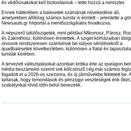
és védősisakokat kell biztosítaniuk – tette hozzá a miniszter.
Ennek hátterében a balesetek számának növekedése áll,
amelyekben állítólag számos turista is érintett – jelentette a gö
Newsauto.gr hírportál a mentőszolgálatra hivatkozva.
A népszerű üdülőszigetek, mint például Míkonosz, Párosz, Ro
és Zakinthosz, különösen érintettek. A sziget kórházaiban dol
orvosok rendszeresen számolnak be súlyos sérülésekről a
quadbalesetek következtében, különösen a fiatal és tapasztala
turisták körében.
A tervezett változtatásokat azonban kritika érte az iparágon bel
média beszámolói szerint sok kölcsönző cég már számos fogla
fogadott el a 2026-os szezonra, és új járművekbe fektetett be. A
tartanak, hogy lemondások és pénzügyi veszteségek érik őket,
szabályokat rövid időn belül bevezetik.