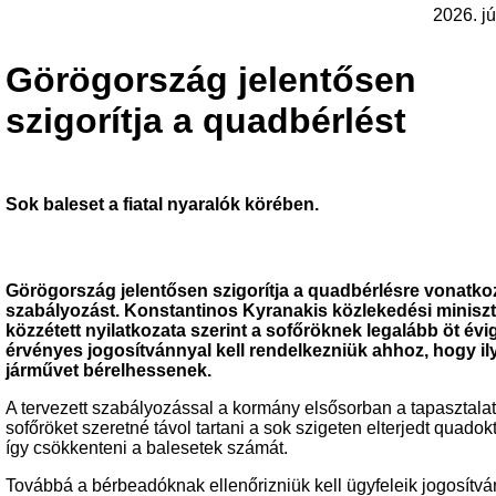
2026. jú
Görögország jelentősen
szigorítja a quadbérlést
Sok baleset a fiatal nyaralók körében.
Görögország jelentősen szigorítja a quadbérlésre vonatko
szabályozást. Konstantinos Kyranakis közlekedési miniszt
közzétett nyilatkozata szerint a sofőröknek legalább öt évi
érvényes jogosítvánnyal kell rendelkezniük ahhoz, hogy il
járművet bérelhessenek.
A tervezett szabályozással a kormány elsősorban a tapasztala
sofőröket szeretné távol tartani a sok szigeten elterjedt quadokt
így csökkenteni a balesetek számát.
Továbbá a bérbeadóknak ellenőrizniük kell ügyfeleik jogosítván