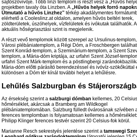
sajtószóvivője. Több linzi templom is részt vesz a „Hűvös hely
projektben tavaly óta Linzben. A
„Hűvös helyek forró napokr
Útmutató a hűvös Linzhez”
térkép akadálymentes formátumb
elérhető a Cooleslinz.at oldalon, amelyen hűvös beltéri terek,
zöldterületek, úszóhelyek, vízfelületek és ivókutak találhatók. 
aktuális hőségriasztási szint is megjelenik.
A részt vevő templomok között szerepel az Ursulinus-templom,
Városi plébániatemplom, a Régi Dóm, a Froschbergen találha
Szent Konrád-templom, a Szeminárium-templom, a Szent Szev
templom, a Mária-dóm kriptája, az urfahri Szent József-templo
urfahri Szent Márk-templom és a pöstlingbergi zarándokbazilik
Mária-dóm előtti párásító berendezéssel és ivóvíz-szökőkúttal 
különösen a Dóm tér kínál további helyet a lehűlésre.
Lehűlés Salzburgban és Stájerország
Az érsekség szerint a
salzburgi dómban
kellemes, 20 Celsius
hőmérséklet, akárcsak a Bramberg am Wildkogel
plébániatemplomában. Salzburg fülledt óvárosának szívében 
ferences templomban is folyamatosan kellemes a hőmérséklet
Philipp Klinger ferences testvér szerint 20 Celsius-fok körül.
Marianne Resch sekrestyés jelentése szerint a
tamswegi Sze
Leonhard gótikus zarándoktemplom
látogatói jelenleg 15 C