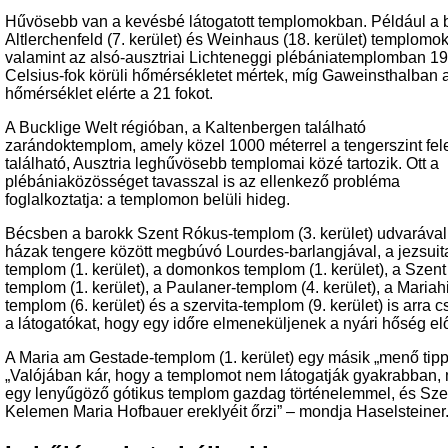
Hűvösebb van a kevésbé látogatott templomokban. Például a 
Altlerchenfeld (7. kerület) és Weinhaus (18. kerület) templomo
valamint az alsó-ausztriai Lichteneggi plébániatemplomban 19
Celsius-fok körüli hőmérsékletet mértek, míg Gaweinsthalban 
hőmérséklet elérte a 21 fokot.
A Bucklige Welt régióban, a Kaltenbergen található
zarándoktemplom, amely közel 1000 méterrel a tengerszint fele
található, Ausztria leghűvösebb templomai közé tartozik. Ott a
plébániaközösséget tavasszal is az ellenkező probléma
foglalkoztatja: a templomon belüli hideg.
Bécsben a barokk Szent Rókus-templom (3. kerület) udvarával
házak tengere között megbúvó Lourdes-barlangjával, a jezsuit
templom (1. kerület), a domonkos templom (1. kerület), a Szen
templom (1. kerület), a Paulaner-templom (4. kerület), a Mariahi
templom (6. kerület) és a szervita-templom (9. kerület) is arra c
a látogatókat, hogy egy időre elmeneküljenek a nyári hőség elő
A Maria am Gestade-templom (1. kerület) egy másik „menő tipp
„Valójában kár, hogy a templomot nem látogatják gyakrabban, 
egy lenyűgöző gótikus templom gazdag történelemmel, és Sze
Kelemen Maria Hofbauer ereklyéit őrzi” – mondja Haselsteiner