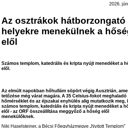
2026. jún
Az osztrákok hátborzongató
helyekre menekülnek a hősé
elől
Számos templom, katedrális és kripta nyújt menedéket a 
elől.
Az elmúlt napokban hőhullám söpört végig Ausztrián, ame
tetőzése még várat magára. A 35 Celsius-fokot meghaladó
hőmérséklet és az éjszakai enyhülés alig mutatkozik meg, 
számos templom, katedrális és kripta nyújt menedéket a 
elől - az ORF összeállítása meggyőző a hőség elől
menekülőknek.
Niki Haselsteiner, a Bécsi Főegyházmegye „Nyitott Templom”