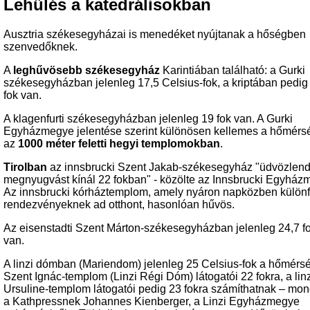
Lehűlés a katedrálisokban
Ausztria székesegyházai is menedéket nyújtanak a hőségben
szenvedőknek.
A
leghűvösebb székesegyház
Karintiában található: a Gurki
székesegyházban jelenleg 17,5 Celsius-fok, a kriptában pedig
fok van.
A klagenfurti székesegyházban jelenleg 19 fok van. A Gurki
Egyházmegye jelentése szerint különösen kellemes a hőmérsé
az
1000 méter feletti hegyi templomokban
.
Tirolban
az innsbrucki Szent Jakab-székesegyház "üdvözlen
megnyugvást kínál 22 fokban" - közölte az Innsbrucki Egyház
Az innsbrucki kórháztemplom, amely nyáron napközben különf
rendezvényeknek ad otthont, hasonlóan hűvös.
Az eisenstadti Szent Márton-székesegyházban jelenleg 24,7 f
van.
A linzi dómban (Mariendom) jelenleg 25 Celsius-fok a hőmérsé
Szent Ignác-templom (Linzi Régi Dóm) látogatói 22 fokra, a linz
Ursuline-templom látogatói pedig 23 fokra számíthatnak – mon
a Kathpressnek Johannes Kienberger, a Linzi Egyházmegye