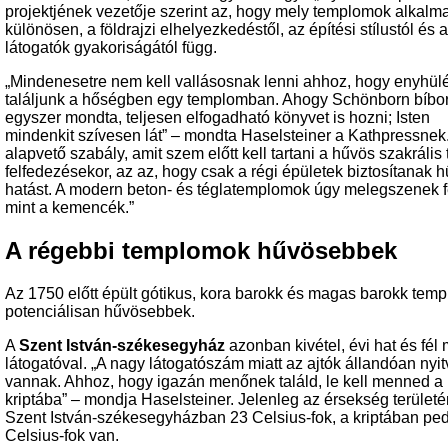
projektjének vezetője szerint az, hogy mely templomok alkalm
különösen, a földrajzi elhelyezkedéstől, az építési stílustól és a
látogatók gyakoriságától függ.
„Mindenesetre nem kell vallásosnak lenni ahhoz, hogy enyhül
találjunk a hőségben egy templomban. Ahogy Schönborn bíbo
egyszer mondta, teljesen elfogadható könyvet is hozni; Isten
mindenkit szívesen lát” – mondta Haselsteiner a Kathpressnek
alapvető szabály, amit szem előtt kell tartani a hűvös szakrális 
felfedezésekor, az az, hogy csak a régi épületek biztosítanak h
hatást. A modern beton- és téglatemplomok úgy melegszenek f
mint a kemencék.”
A régebbi templomok hűvösebbek
Az 1750 előtt épült gótikus, kora barokk és magas barokk tem
potenciálisan hűvösebbek.
A
Szent István-székesegyház
azonban kivétel, évi hat és fél m
látogatóval. „A nagy látogatószám miatt az ajtók állandóan nyit
vannak. Ahhoz, hogy igazán menőnek találd, le kell menned a
kriptába” – mondja Haselsteiner. Jelenleg az érsekség területé
Szent István-székesegyházban 23 Celsius-fok, a kriptában pe
Celsius-fok van.