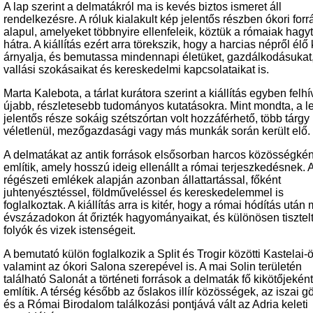
A lap szerint a delmatákról ma is kevés biztos ismeret áll
rendelkezésre. A róluk kialakult kép jelentős részben ókori for
alapul, amelyeket többnyire ellenfeleik, köztük a rómaiak hagy
hátra. A kiállítás ezért arra törekszik, hogy a harcias népről élő
árnyalja, és bemutassa mindennapi életüket, gazdálkodásukat
vallási szokásaikat és kereskedelmi kapcsolataikat is.
Marta Kalebota, a tárlat kurátora szerint a kiállítás egyben felhí
újabb, részletesebb tudományos kutatásokra. Mint mondta, a le
jelentős része sokáig szétszórtan volt hozzáférhető, több tárgy
véletlenül, mezőgazdasági vagy más munkák során került elő.
A delmatákat az antik források elsősorban harcos közösségkén
említik, amely hosszú ideig ellenállt a római terjeszkedésnek. 
régészeti emlékek alapján azonban állattartással, főként
juhtenyésztéssel, földműveléssel és kereskedelemmel is
foglalkoztak. A kiállítás arra is kitér, hogy a római hódítás után
évszázadokon át őrizték hagyományaikat, és különösen tisztel
folyók és vizek istenségeit.
A bemutató külön foglalkozik a Split és Trogir közötti Kastelai-ö
valamint az ókori Salona szerepével is. A mai Solin területén
található Salonát a történeti források a delmaták fő kikötőjeként
említik. A térség később az őslakos illír közösségek, az iszai 
és a Római Birodalom találkozási pontjává vált az Adria keleti