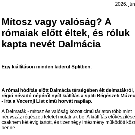
2026. jún
Mítosz vagy valóság? A
rómaiak előtt éltek, és róluk
kapta nevét Dalmácia
Egy kiállításon minden kiderül Splitben.
A római hódítás előtt Dalmácia térségében élt delmatákról,
régió névadó népéről nyílt kiállítás a spliti Régészeti Múz
- írta a Vecernji List című horvát napilap.
A Delmaták - mítosz és valóság között című tárlaton több mint
négyszáz régészeti leletet mutatnak be. A kiállítás előkészítése
csaknem két évig tartott, és tizennégy intézmény működött köz
benne.