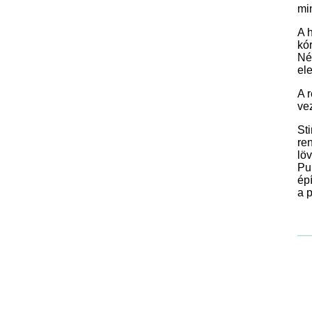
mi
A h
kó
Nég
ele
A 
ve
St
re
lö
Pu
ép
a 