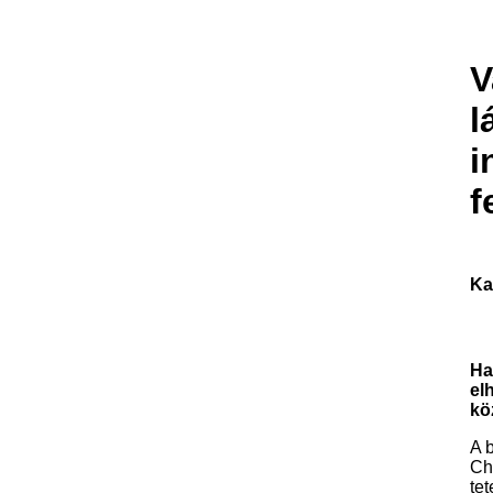
V
l
i
f
Ka
Ha
el
kö
A 
Chr
te