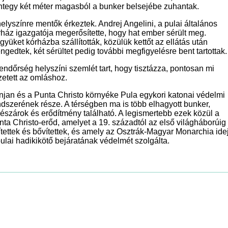
ntegy két méter magasból a bunker belsejébe zuhantak.
elyszínre mentők érkeztek. Andrej Angelini, a pulai általános
rház igazgatója megerősítette, hogy hat ember sérült meg.
yüket kórházba szállították, közülük kettőt az ellátás után
ngedtek, két sérültet pedig további megfigyelésre bent tartottak.
rendőrség helyszíni szemlét tart, hogy tisztázza, pontosan mi
zetett az omláshoz.
injan és a Punta Christo környéke Pula egykori katonai védelmi
ndszerének része. A térségben ma is több elhagyott bunker,
vészárok és erődítmény található. A legismertebb ezek közül a
nta Christo-erőd, amelyet a 19. századtól az első világháborúig
ítettek és bővítettek, és amely az Osztrák-Magyar Monarchia ide
pulai hadikikötő bejáratának védelmét szolgálta.