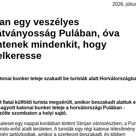
2026. júliu
an egy veszélyes
átványosság Pulában, óva
ntenek mindenkit, hogy
elkeresse
tonai bunker teteje szakadt be turisták alatt Horvátországb
t fiatal külföldi turista megsérült, amikor beszakadt alattuk 
hagyott katonai bunker teteje a horvátországi Pulában -
zölte szombaton a helyi sajtó.
baleset egy nappal korábban történt Stinjan városrészben, a Pu
isto-erőd alatti területen. A turisták egy régi katonai létesítmény
tején tartózkodtak, amikor a szerkezet beszakadt, és többen