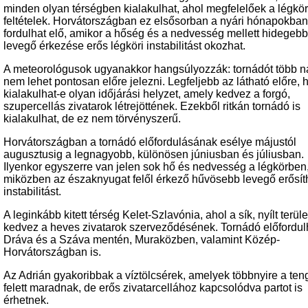
minden olyan térségben kialakulhat, ahol megfelelőek a légkör
feltételek. Horvátországban ez elsősorban a nyári hónapokban
fordulhat elő, amikor a hőség és a nedvesség mellett hidegebb
levegő érkezése erős légköri instabilitást okozhat.
A meteorológusok ugyanakkor hangsúlyozzák: tornádót több n
nem lehet pontosan előre jelezni. Legfeljebb az látható előre, 
kialakulhat-e olyan időjárási helyzet, amely kedvez a forgó,
szupercellás zivatarok létrejöttének. Ezekből ritkán tornádó is
kialakulhat, de ez nem törvényszerű.
Horvátországban a tornádó előfordulásának esélye májustól
augusztusig a legnagyobb, különösen júniusban és júliusban.
Ilyenkor egyszerre van jelen sok hő és nedvesség a légkörben
miközben az északnyugat felől érkező hűvösebb levegő erősíth
instabilitást.
A leginkább kitett térség Kelet-Szlavónia, ahol a sík, nyílt terüle
kedvez a heves zivatarok szerveződésének. Tornádó előfordul
Dráva és a Száva mentén, Muraközben, valamint Közép-
Horvátországban is.
Az Adrián gyakoribbak a víztölcsérek, amelyek többnyire a ten
felett maradnak, de erős zivatarcellához kapcsolódva partot is
érhetnek.