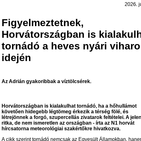
2026. j
Figyelmeztetnek,
Horvátországban is kialakul
tornádó a heves nyári vihar
idején
Az Adrián gyakoribbak a víztölcsérek.
Horvátországban is kialakulhat tornádó, ha a hőhullámot
követően hidegebb légtömeg érkezik a térség fölé, és
létrejönnek a forgó, szupercellás zivatarok feltételei. A jel
ritka, de nem ismeretlen az országban - írta az N1 horvát
hírcsatorna meteorológiai szakértőkre hivatkozva.
A cikk szerint tornádó nemcsak az Egyesült Államokban, han