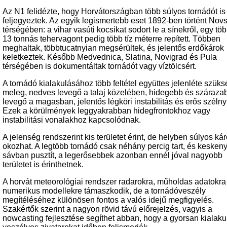
Az N1 felidézte, hogy Horvátországban több súlyos tornádót is
feljegyeztek. Az egyik legismertebb eset 1892-ben történt Nov
térségében: a vihar vasúti kocsikat sodort le a sínekről, egy tö
13 tonnás tehervagont pedig több tíz méterre repített. Többen
meghaltak, többtucatnyian megsérültek, és jelentős erdőkárok
keletkeztek. Később Medvednica, Slatina, Novigrad és Pula
térségében is dokumentáltak tornádót vagy víztölcsért.
A tornádó kialakulásához több feltétel együttes jelenléte szüks
meleg, nedves levegő a talaj közelében, hidegebb és száraza
levegő a magasban, jelentős légköri instabilitás és erős szélny
Ezek a körülmények leggyakrabban hidegfrontokhoz vagy
instabilitási vonalakhoz kapcsolódnak.
A jelenség rendszerint kis területet érint, de helyben súlyos ká
okozhat. A legtöbb tornádó csak néhány percig tart, és kesken
sávban pusztít, a legerősebbek azonban ennél jóval nagyobb
területet is érinthetnek.
A horvát meteorológiai rendszer radarokra, műholdas adatokra
numerikus modellekre támaszkodik, de a tornádóveszély
megítéléséhez különösen fontos a valós idejű megfigyelés.
Szakértők szerint a nagyon rövid távú előrejelzés, vagyis a
nowcasting fejlesztése segíthet abban, hogy a gyorsan kialaku