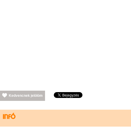
Kedvencnek jelölöm