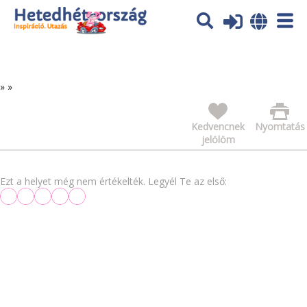
Az oldal sütiket (cookies) használ. További tájékoztatás itt:
Adatvédelmi tájékoztató
Ok
»
»
Kedvencnek
Nyomtatás
jelölöm
Ezt a helyet még nem értékelték. Legyél Te az első: