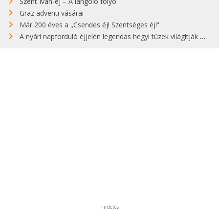
Szent Iván-éj – A lángoló folyó
Graz adventi vásárai
Már 200 éves a „Csendes éj! Szentséges éj!”
A nyári napforduló éjjelén legendás hegyi tüzek világítják meg Zugspitzét
hirdetés