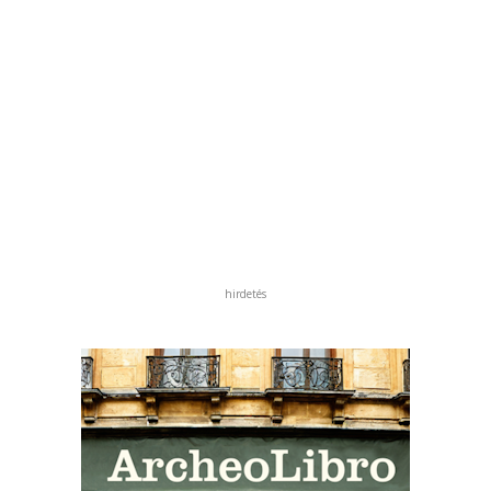
hirdetés