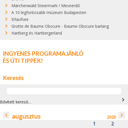
Märchenwald Steiermark / Meseerdő
A 10 legfontosabb múzeum Budapesten
Erlaufsee
Grotte de Baume Obscure - Baume Obscure barlang
Hartberg és Hartbergerland
INGYENES PROGRAMAJÁNLÓ
ÉS ÚTI TIPPEK!
Keresés
navigate_next
Bővített kereső…
navigate_before
navigate_next
augusztus
2026
1
2