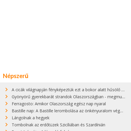
Népszerű
A cicák világnapján fényképeztük ezt a bokor alatt hűsölő cicát Kisorosziban
Gyönyörű gyerekbarát strandok Olaszországban - megmutatjuk a 15 legjobbat
Ferragosto: Amikor Olaszország egész nap nyaral
Bastille nap: A Bastille lerombolása az önkényuralom végét jelentette
Lángolnak a hegyek
Tombolnak az erdőtüzek Szicíliában és Szardínián