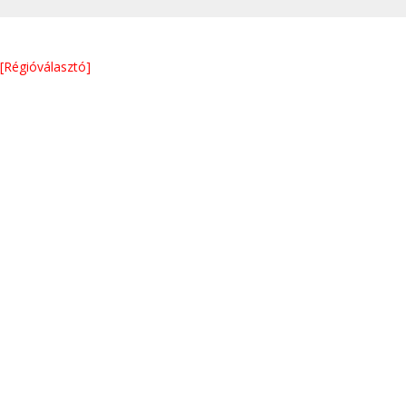
[Régióválasztó]