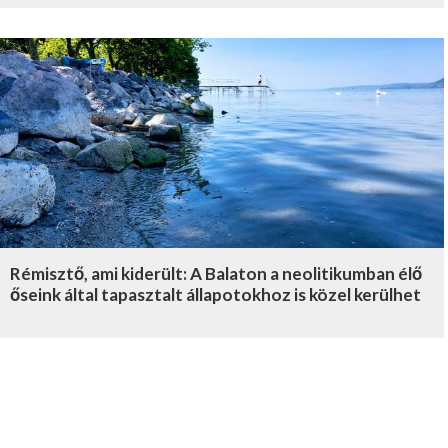
Rémisztő, ami kiderült: A Balaton a neolitikumban élő
őseink által tapasztalt állapotokhoz is közel kerülhet