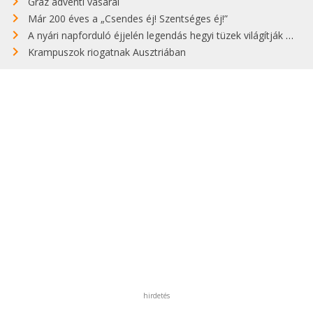
Graz adventi vásárai
Már 200 éves a „Csendes éj! Szentséges éj!”
A nyári napforduló éjjelén legendás hegyi tüzek világítják meg Zugspitzét
Krampuszok riogatnak Ausztriában
hirdetés