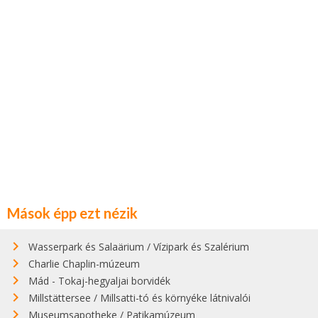
Mások épp ezt nézik
Wasserpark és Salaärium / Vízipark és Szalérium
Charlie Chaplin-múzeum
Mád - Tokaj-hegyaljai borvidék
Millstättersee / Millsatti-tó és környéke látnivalói
Museumsapotheke / Patikamúzeum