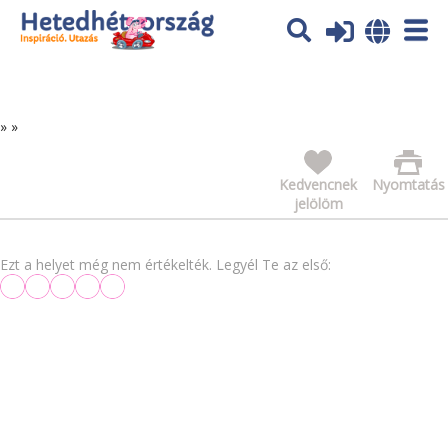
Az oldal sütiket (cookies) használ. További tájékoztatás itt:
Adatvédelmi tájékoztató
Ok
»
»
Kedvencnek
Nyomtatás
jelölöm
Ezt a helyet még nem értékelték. Legyél Te az első: