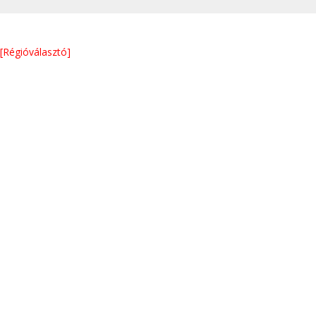
[Régióválasztó]