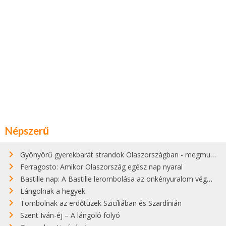
Népszerű
Gyönyörű gyerekbarát strandok Olaszországban - megmutatjuk a 15 legjobbat
Ferragosto: Amikor Olaszország egész nap nyaral
Bastille nap: A Bastille lerombolása az önkényuralom végét jelentette
Lángolnak a hegyek
Tombolnak az erdőtüzek Szicíliában és Szardínián
Szent Iván-éj – A lángoló folyó