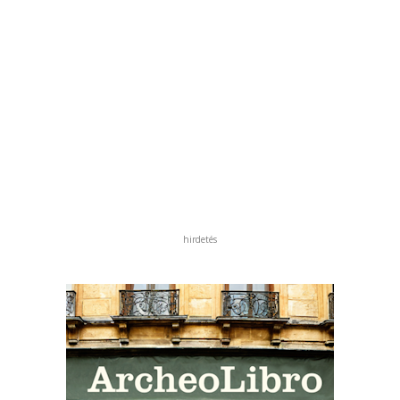
hirdetés