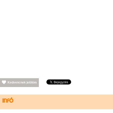
Kedvencnek jelölöm