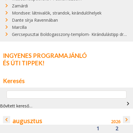
Zamárdi
Mondsee: látnivalók, strandok, kirándulóhelyek
Dante sírja Ravennában
Marcilla
Gercsepusztai Boldogasszony-templom- Kirándulástipp drónvideóval
INGYENES PROGRAMAJÁNLÓ
ÉS ÚTI TIPPEK!
Keresés
navigate_next
Bővített kereső…
navigate_before
navigate_next
augusztus
2026
1
2