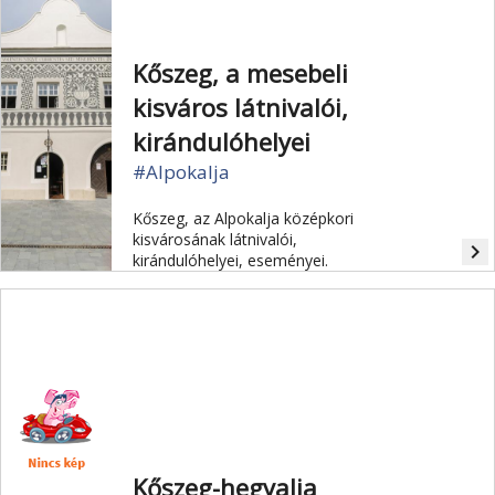
Kőszeg, a mesebeli
kisváros látnivalói,
kirándulóhelyei
#Alpokalja
Kőszeg, az Alpokalja középkori
kisvárosának látnivalói,
navigate_next
kirándulóhelyei, eseményei.
Kőszeg-hegyalja