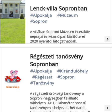
Lenck-villa Sopronban
#Alpokalja
#Múzeum
#Sopron
A villában Soproni Múzeum interaktív
néprajzi és kézműipari kiállítóterei
navigate_next
2020 nyarától látogathatóak.
Régészeti tanösvény
Sopronban
#Alpokalja
#Kirándulóhely
#Régészet
#Sopron
#Tanösvény
A régészeti örökségi tanösvény a
Soproni-hegységben található
Várhelyen. Az 1,8 kilométer hosszú
navigate_next
tanösvényen kihelyezett hét darab,