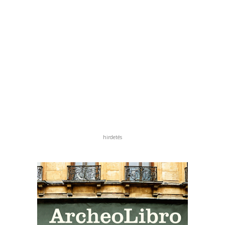
hirdetés