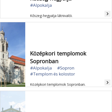
#Alpokalja
navigate_next
Kőszeg-hegyalja látnivalói.
Középkori templomok
Sopronban
#Alpokalja
#Sopron
#Templom és kolostor
navigate_next
Középkori templomok Sopronban.