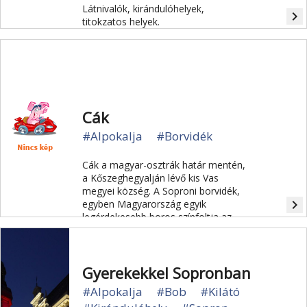
Látnivalók, kirándulóhelyek,
navigate_next
titokzatos helyek.
Cák
#Alpokalja
#Borvidék
Cák a magyar-osztrák határ mentén,
a Kőszeghegyalján lévő kis Vas
megyei község. A Soproni borvidék,
navigate_next
egyben Magyarország egyik
legérdekesebb boros színfoltja az
alpokaljai Cák falu melletti
gesztenyésben elterülő pincesor.
Gyerekekkel Sopronban
#Alpokalja
#Bob
#Kilátó