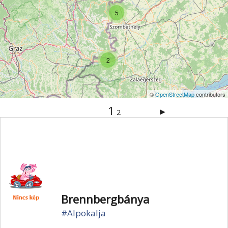
Vértes
Veszprém
Világörökség
Visegrád
5
Vízesés
Zala
Zemplén
Zselic
2
©
OpenStreetMap
contributors
1
▶
2
Brennbergbánya
#Alpokalja