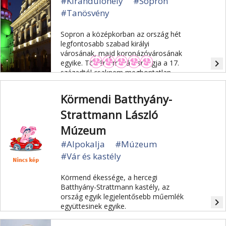
#Kirándulóhely
#Sopron
#Tanösvény
Sopron a középkorban az ország hét
legfontosabb szabad királyi
városának, majd koronázóvárosának
navigate_next
egyike. Történelmi városmagja a 17.
századtól csaknem megbontatlan
egységként őrződött meg. Sopron
azonban nemcsak a műemlékeivel,
Körmendi Batthyány-
kulturális értékeivel csalogatja
vendégeit: a várost körül ölelő erdők
Strattmann László
tanösvényei, jelzett sétaútjai,
Múzeum
kilátóhelyei kínálnak kellemes
kirándulást.
#Alpokalja
#Múzeum
#Vár és kastély
Körmend ékessége, a hercegi
Batthyány-Strattmann kastély, az
ország egyik legjelentősebb műemlék
navigate_next
együttesinek egyike.