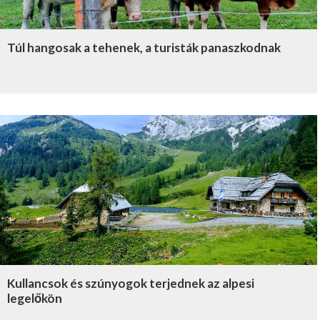
Túl hangosak a tehenek, a turisták panaszkodnak
Kullancsok és szúnyogok terjednek az alpesi
legelőkön