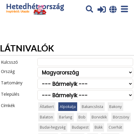
Az oldal sütiket (cookies) használ. További tájékoztatás itt:
Adatvédelmi tájékoztató
Ok
LÁTNIVALÓK
Kulcsszó
Ország
Tartomány
Település
Címkék
Állatkert
Alpokalja
Bakancslista
Bakony
Balaton
Barlang
Bob
Borvidék
Börzsöny
Budai-hegység
Budapest
Bükk
Cserhát