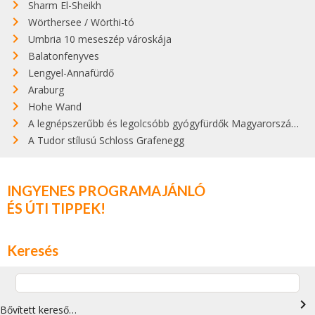
Sharm El-Sheikh
Wörthersee / Wörthi-tó
Umbria 10 meseszép városkája
Balatonfenyves
Lengyel-Annafürdő
Araburg
Hohe Wand
A legnépszerűbb és legolcsóbb gyógyfürdők Magyarországon
A Tudor stílusú Schloss Grafenegg
INGYENES PROGRAMAJÁNLÓ
ÉS ÚTI TIPPEK!
Keresés
navigate_next
Bővített kereső…