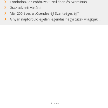
Tombolnak az erdőtüzek Szicíliában és Szardínián
Graz adventi vásárai
Már 200 éves a „Csendes éj! Szentséges éj!”
A nyári napforduló éjjelén legendás hegyi tüzek világítják meg Zugspitzét
hirdetés