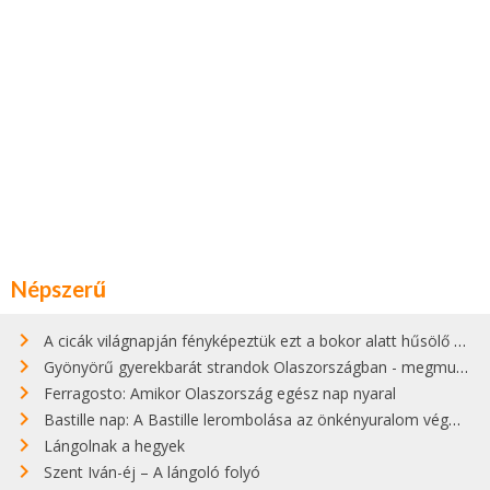
Népszerű
A cicák világnapján fényképeztük ezt a bokor alatt hűsölő cicát Kisorosziban
Gyönyörű gyerekbarát strandok Olaszországban - megmutatjuk a 15 legjobbat
Ferragosto: Amikor Olaszország egész nap nyaral
Bastille nap: A Bastille lerombolása az önkényuralom végét jelentette
Lángolnak a hegyek
Szent Iván-éj – A lángoló folyó