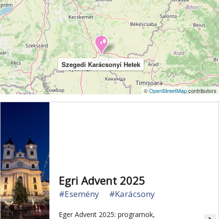
Vértes
Veszprém
Világörökség
Visegrád
Vízesés
Zala
Zemplén
Zselic
Szegedi Karácsonyi Hetek
©
OpenStreetMap
contributors
Egri Advent 2025
#Esemény
#Karácsony
Eger Advent 2025: programok,