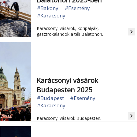
#Bakony
#Esemény
#Karácsony
Karácsonyi vásárok, koripályák,
navigate_next
gasztrokalandok a téli Balatonon.
Karácsonyi vásárok
Budapesten 2025
#Budapest
#Esemény
#Karácsony
navigate_next
Karácsonyi vásárok Budapesten.