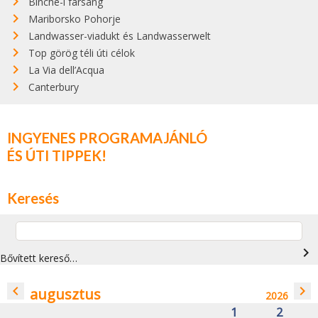
Binche-i farsang
Mariborsko Pohorje
Landwasser-viadukt és Landwasserwelt
Top görög téli úti célok
La Via dell’Acqua
Canterbury
INGYENES PROGRAMAJÁNLÓ
ÉS ÚTI TIPPEK!
Keresés
navigate_next
Bővített kereső…
navigate_before
navigate_next
augusztus
2026
1
2