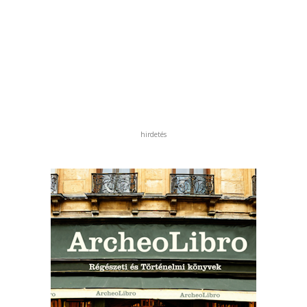
hirdetés