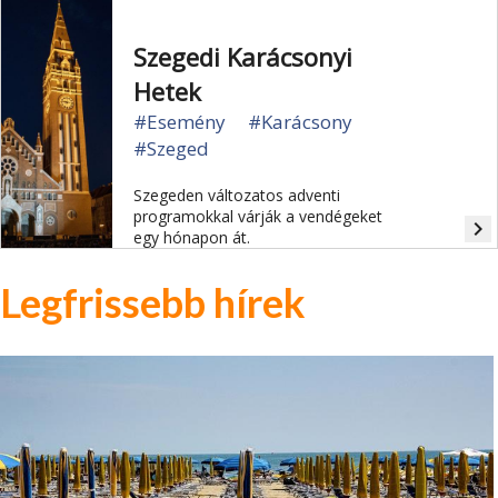
Szegedi Karácsonyi
Hetek
#Esemény
#Karácsony
#Szeged
Szegeden változatos adventi
programokkal várják a vendégeket
navigate_next
egy hónapon át.
Legfrissebb hírek