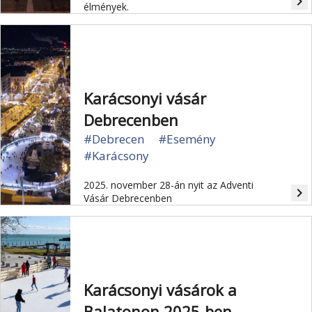
navigate_next
élmények.
Karácsonyi vásár
Debrecenben
#Debrecen
#Esemény
#Karácsony
2025. november 28-án nyit az Adventi
navigate_next
Vásár Debrecenben
Karácsonyi vásárok a
Balatonon 2025-ben