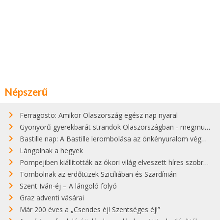
Népszerű
Ferragosto: Amikor Olaszország egész nap nyaral
Gyönyörű gyerekbarát strandok Olaszországban - megmutatjuk a 15 legjobbat
Bastille nap: A Bastille lerombolása az önkényuralom végét jelentette
Lángolnak a hegyek
Pompejiben kiállították az ókori világ elveszett híres szobrának másolatát
Tombolnak az erdőtüzek Szicíliában és Szardínián
Szent Iván-éj – A lángoló folyó
Graz adventi vásárai
Már 200 éves a „Csendes éj! Szentséges éj!”