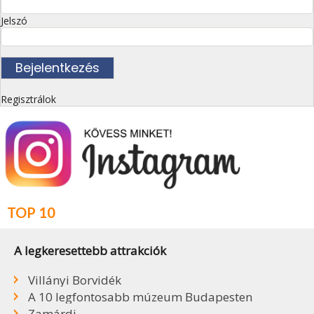
Jelszó
Regisztrálok
TOP 10
A legkeresettebb attrakciók
Villányi Borvidék
A 10 legfontosabb múzeum Budapesten
Zamárdi