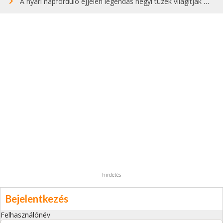
A nyári napforduló éjjelén legendás hegyi tüzek világítják meg Zugspitzét
hirdetés
Bejelentkezés
Felhasználónév