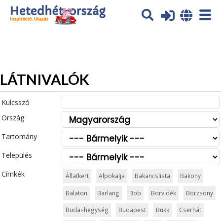
Az oldal sütiket (cookies) használ. További tájékoztatás itt:
Adatvédelmi tájékoztató
Ok
LÁTNIVALÓK
Kulcsszó
Ország
Tartomány
Település
Címkék
Állatkert
Alpokalja
Bakancslista
Bakony
Balaton
Barlang
Bob
Borvidék
Börzsöny
Budai-hegység
Budapest
Bükk
Cserhát