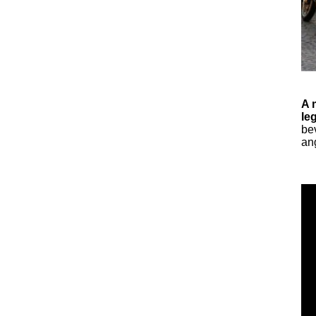
A 
le
bev
an