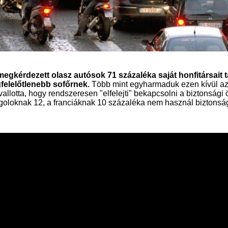
megkérdezett olasz autósok 71 százaléka saját honfitársait ta
gfelelőtlenebb sofőrnek.
Több mint egyharmaduk ezen kívül azt
allotta, hogy rendszeresen "elfelejti" bekapcsolni a biztonsági 
goloknak 12, a franciáknak 10 százaléka nem használ biztonság