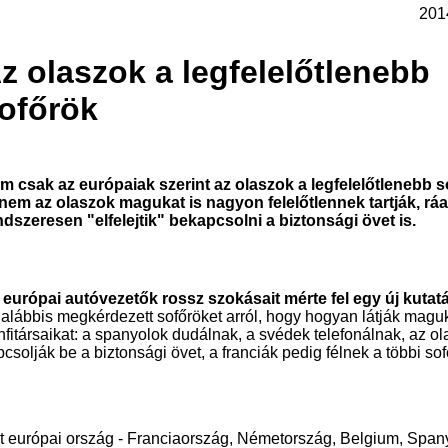
2014
z olaszok a legfelelőtlenebb
ofőrök
m csak az európaiak szerint az olaszok a legfelelőtlenebb s
nem az olaszok magukat is nagyon felelőtlennek tartják, rá
ndszeresen "elfelejtik" bekapcsolni a biztonsági övet is.
 európai autóvezetők rossz szokásait mérte fel egy új kutat
galábbis megkérdezett sofőröket arról, hogy hogyan látják magu
nfitársaikat: a spanyolok dudálnak, a svédek telefonálnak, az o
csolják be a biztonsági övet, a franciák pedig félnek a többi sofő
t európai ország - Franciaország, Németország, Belgium, Span