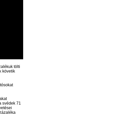
alékuk tölti
k követik
utósokat
akat
 a svédek 71
vetései
százaléka