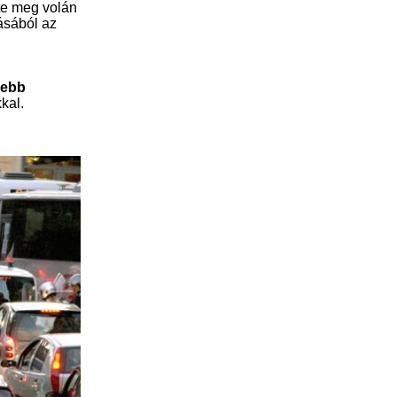
te meg volán
ásából az
nebb
kal.