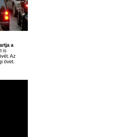
rtja a
 is
övét. Az
i övet.