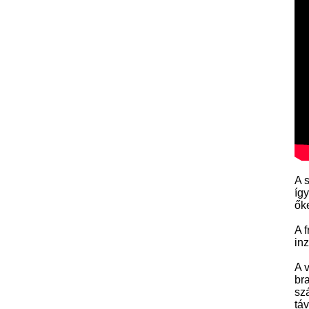
A 
íg
őke
A 
inz
A 
br
sz
tá