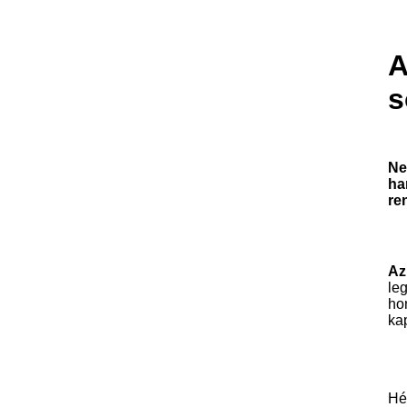
A
s
Ne
ha
re
Az
le
ho
kap
Hé