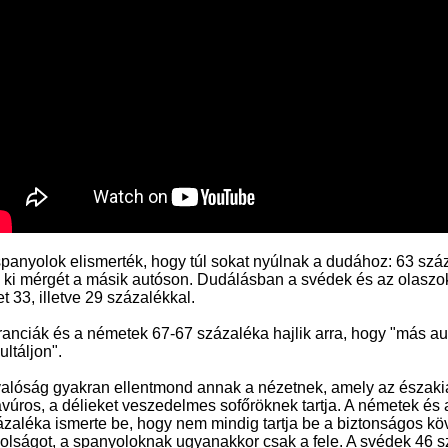
spanyolok elismerték, hogy túl sokat nyúlnak a dudához: 63 száz
y ki mérgét a másik autóson. Dudálásban a svédek és az olaszo
t 33, illetve 29 százalékkal.
franciák és a németek 67-67 százaléka hajlik arra, hogy "más a
ultáljon".
valóság gyakran ellentmond annak a nézetnek, amely az északi
avúros, a délieket veszedelmes sofőröknek tartja. A németek és
ázaléka ismerte be, hogy nem mindig tartja be a biztonságos kö
volságot, a spanyoloknak ugyanakkor csak a fele. A svédek 46 