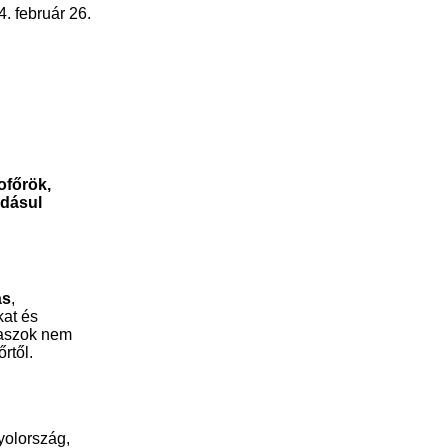
. február 26.
ofőrök,
adásul
ás
,
kat és
laszok nem
rtől.
yolország,