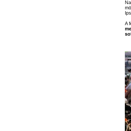
Na
mö
Ip
A 
me
so