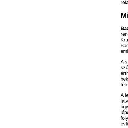
rel
Mi
Ba
ren
Kru
Bad
eml
A s
szó
ért
hek
fél
A l
lát
úgy
lép
fol
évt