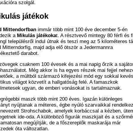
axációra szolgál.
kulás játékok
d Mittendorfban
immár több mint 100 éve december 5-én
dezik a
Mikulás játékoka
t. A résztvevő mintegy 80 férfi és f
ngl településről indul útnak és teszi meg az 5 kilométeres t
 Mitterndorfig, majd adja elő ötször a Jedermannra
ékeztető darabot.
zövegek csaknem 100 évesek és a mai napig őrzik a sajáto
használatot. Még akkor is ha egyes részek mai fejjel nehez
hetőek, a múltból származó kifejezési mód egy sokkal kevé
tikus világot közvetít a hallgatóság felé. A famaszkok
elmetesek ugyan, de emberi vonásokat is tartalmaznak.
egrégebbi maszk több mint 200 éves. Igazán különleges
ványt nyújtanak a méteres, égbe nyúló szarvaikkal rendelke
nevezett Strohschabok, amelyek korbáccsal a kézben, üte
egetnek ide-oda. A különböző figurák maszkjait és a szőrméi
yamatosan megújítják, de a főszereplők maskarája már
izedek óta változatlan.