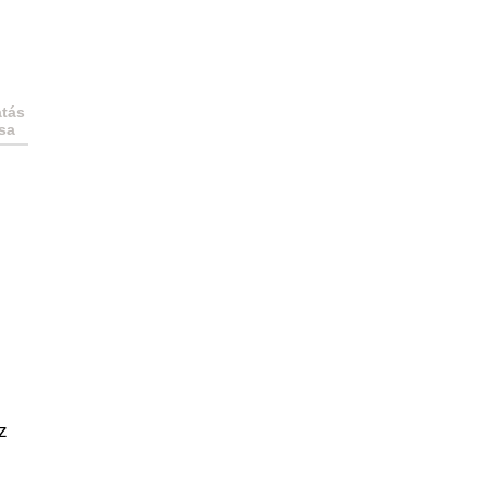
tás
sa
z