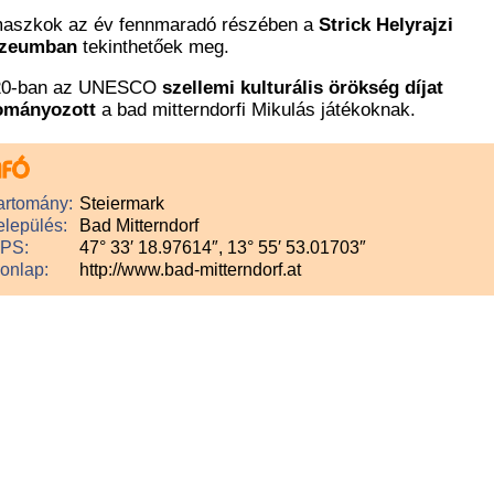
aszkok az év fennmaradó részében a
Strick Helyrajzi
zeumban
tekinthetőek meg.
20-ban az UNESCO
szellemi kulturális örökség díjat
ományozott
a bad mitterndorfi Mikulás játékoknak.
artomány:
Steiermark
elepülés:
Bad Mitterndorf
PS:
47° 33′ 18.97614″, 13° 55′ 53.01703″
onlap:
http://www.bad-mitterndorf.at