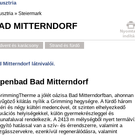
usztria
usztria
»
Steiermark
AD MITTERNDORF
Nyomta
indítá
dvent és karácsony
Strand és fürdő
 Mitterndorf látnivalói.
lpenbad Bad Mitterndorf
rimmingTherme a jólét oázisa Bad Mitterndorfban, ahonnan
yűgöző kilátás nyílik a Grimming hegységre. A fürdő három
téri és négy kültéri medencével, öt szinten elhelyezkedő
axációs helyiségekkel, külön gyermekrészleggel és
unafaluval rendelkezik. A 2413 m mélységből nyert termálví
gyító hatással van a szív- és érrendszerre, valamint a
gásszervekre, ezenkívül regenerálódásra, valamint