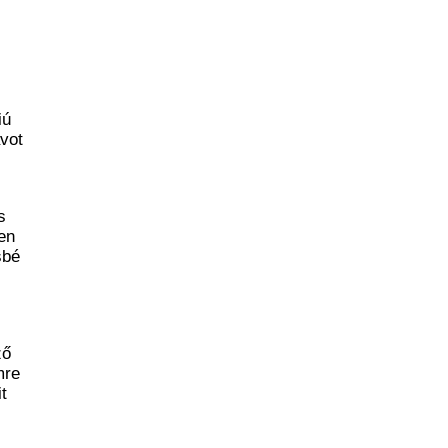
iú
ávot
s
en
sbé
ző
mre
t