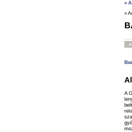
» A
»
A
B
A
Bad
A
A G
len
bel
rel
sza
gyó
moz