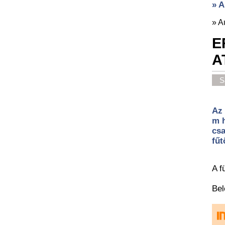
» A
»
A
E
A
S
Az 
m h
csa
fűt
A f
Bel