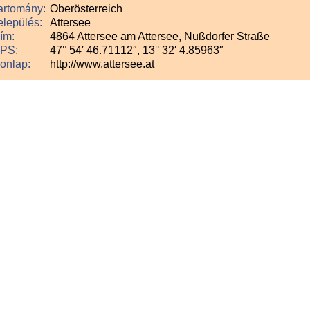
artomány:
Oberösterreich
elepülés:
Attersee
ím:
4864 Attersee am Attersee, Nußdorfer Straße
PS:
47° 54′ 46.71112″, 13° 32′ 4.85963″
onlap:
http://www.attersee.at