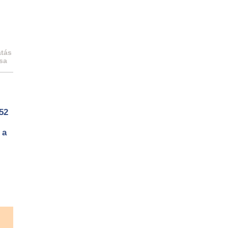
tás
sa
 52
 a