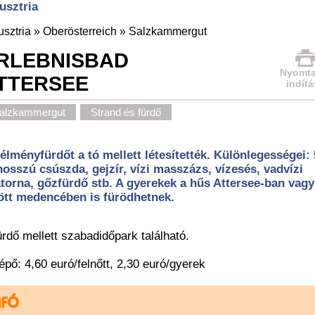
usztria
usztria
»
Oberösterreich
»
Salzkammergut
RLEBNISBAD
Nyomta
TTERSEE
indítá
alzkammergut
Strand és fürdő
élményfürdőt a tó mellett létesítették. Különlegességei:
osszú csúszda, gejzír, vízi masszázs, vízesés, vadvízi
torna, gőzfürdő stb. A gyerekek a hűs Attersee-ban vagy
ött medencében is fürödhetnek.
ürdő mellett szabadidőpark található.
épő: 4,60 euró/felnőtt, 2,30 euró/gyerek