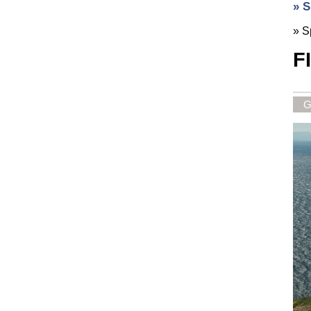
» 
»
S
F
G