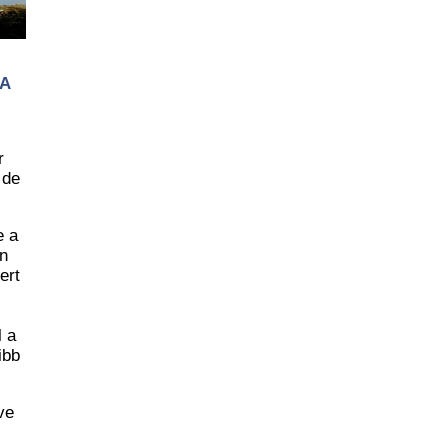
 A
r
 de
e a
an
ert
l a
ibb
ve