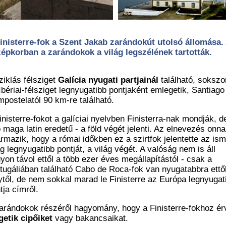
inisterre-fok a Szent Jakab zarándokút utolsó állomása.
épkorban a zarándokok a világ legszélének tartották.
ziklás félsziget
Galícia nyugati partjainál
található, sokszo
Ibériai-félsziget legnyugatibb pontjaként emlegetik, Santiago
postelatól 90 km-re található.
inisterre-fokot a galíciai nyelvben Finisterra-nak mondják, d
 maga latin eredetű - a föld végét jelenti. Az elnevezés onn
rmazik, hogy a római időkben ez a szirtfok jelentette az ism
ág legnyugatibb pontját, a világ végét. A valóság nem is áll
yon távol ettől a több ezer éves megállapítástól - csak a
tugáliában található Cabo de Roca-fok van nyugatabbra ettő
ytől, de nem sokkal marad le Finisterre az Európa legnyugat
tja címről.
arándokok részéről hagyomány, hogy a Finisterre-fokhoz ér
getik cipőiket
vagy bakancsaikat.