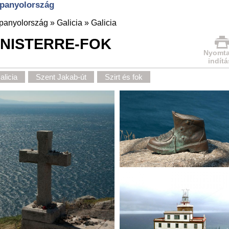
Spanyolország
panyolország
»
Galicia
»
Galicia
INISTERRE-FOK
Nyomta
indítá
alicia
Szent Jakab-út
Szirt és fok