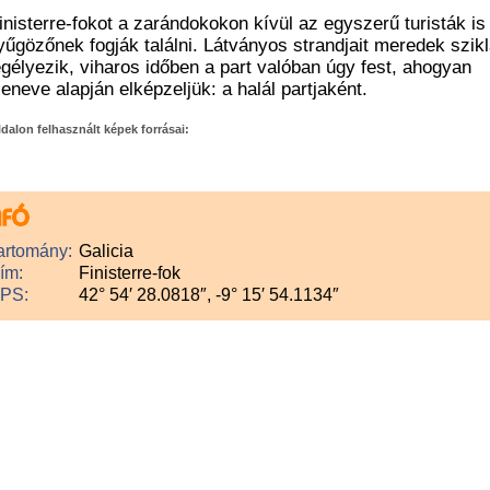
inisterre-fokot a zarándokokon kívül az egyszerű turisták is
yűgözőnek fogják találni. Látványos strandjait meredek szik
gélyezik, viharos időben a part valóban úgy fest, ahogyan
eneve alapján elképzeljük: a halál partjaként.
ldalon felhasznált képek forrásai:
artomány:
Galicia
ím:
Finisterre-fok
PS:
42° 54′ 28.0818″, -9° 15′ 54.1134″