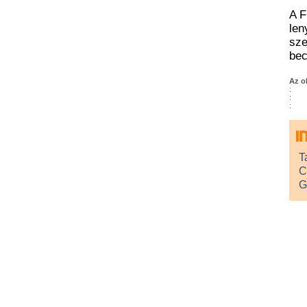
A F
len
sze
bec
Az o
:
:
:
T
C
G