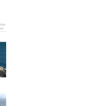
tás
sa