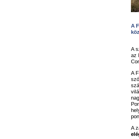
A F
köz
A s
az 
Com
A F
szó
szá
vil
nag
Por
hel
pon
A z
elé