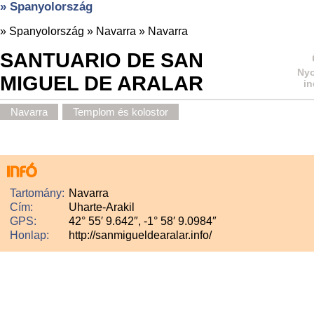
» Spanyolország
»
Spanyolország
»
Navarra
»
Navarra
SANTUARIO DE SAN
Nyo
MIGUEL DE ARALAR
in
Navarra
Templom és kolostor
Tartomány:
Navarra
Cím:
Uharte-Arakil
GPS:
42° 55′ 9.642″, -1° 58′ 9.0984″
Honlap:
http://sanmigueldearalar.info/