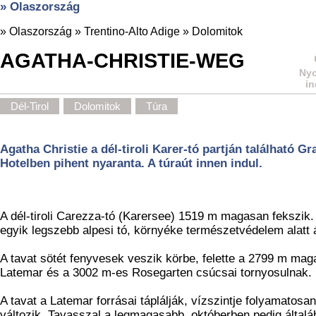
» Olaszország
»
Olaszország
»
Trentino-Alto Adige
»
Dolomitok
AGATHA-CHRISTIE-WEG
Nyo
in
Dél-Tirol
Dolomitok
Túra
Agatha Christie a dél-tiroli Karer-tó partján található Gr
Hotelben pihent nyaranta. A túraút innen indul.
A dél-tiroli Carezza-tó (Karersee) 1519 m magasan fekszik.
egyik legszebb alpesi tó, környéke természetvédelem alatt á
A tavat sötét fenyvesek veszik körbe, felette a 2799 m mag
Latemar és a 3002 m-es Rosegarten csúcsai tornyosulnak.
A tavat a Latemar forrásai táplálják, vízszintje folyamatosan
változik. Tavasszal a legmagasabb, októberben pedig általá