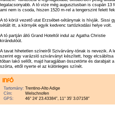
legalacsonyabb. A tó vize még augusztusban is csupán 13 f
ami nem is csoda, hiszen 1520 m-rel a tengerszint felett fek
A tó körül vezető utat Erzsébet-sétánynak is hívják. Sissi 
sétált itt, a környék egyik kedvenc tartózkodási helye volt.
A tó partján álló Grand Hoteltól indul az Agatha Christie
kirándulóút.
A tavat hihetetlen színeiről Szivárvány-tónak is nevezik. A 
szerint egy varázsló szivárványt készített, hogy elcsábítsa
tóban lakó sellőt, majd haragjában összetörte és darabjait a
szórta, ettől nyerte el az különleges színét.
Tartomány:
Trentino-Alto Adige
Cím:
Welschnofen
GPS:
46° 24′ 23.43384″, 11° 35′ 3.07158″