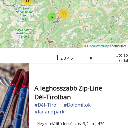
18
Szentek és ereklyék
Szicília
Sziget
33
6
Szirt és fok
Szurdok
Tavak
Templom és kolostor
Tengerpart
Természet
Torino
Toszkán tengerpart
Toszkána
©
OpenStreetMap
contributors
Trentino
Trieszt
Túra
Üdülési kártya
Utolsó
1
Umbria
Ünnepek
Vár és kastély
▶
2
3
4
5
oldal
Városkalauzok
Városok
Vatikán
Velence
Verona
Világörökség
Vízesés
Vízipark
A leghosszabb Zip-Line
Zöldturista
Dél-Tirolban
#Dél-Tirol
#Dolomitok
#Kalandpark
Lélegzetelállító lecsúszás: 3,2 km, 420