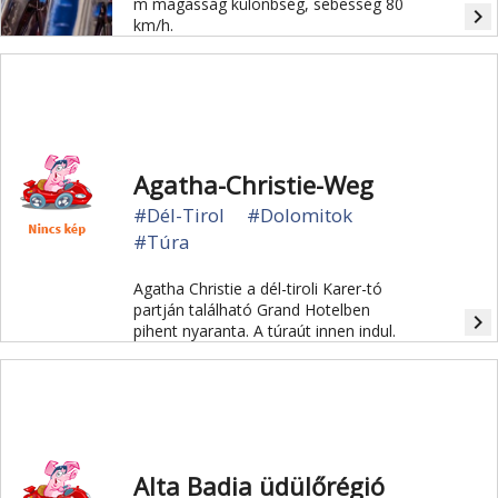
m magasság különbség, sebesség 80
navigate_next
km/h.
Agatha-Christie-Weg
#Dél-Tirol
#Dolomitok
#Túra
Agatha Christie a dél-tiroli Karer-tó
partján található Grand Hotelben
navigate_next
pihent nyaranta. A túraút innen indul.
Alta Badia üdülőrégió