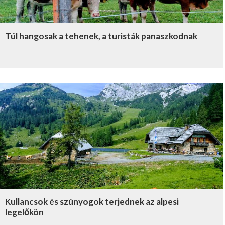
Túl hangosak a tehenek, a turisták panaszkodnak
Kullancsok és szúnyogok terjednek az alpesi
legelőkön