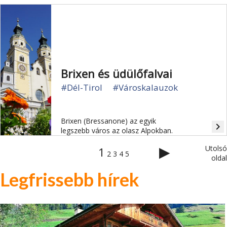
vakáció várja a családokat: Ötzi, hegyi
felvonók, kalandparkok, fürdőtavak,
várak.
Brixen és üdülőfalvai
#Dél-Tirol
#Városkalauzok
Brixen (Bressanone) az egyik
navigate_next
legszebb város az olasz Alpokban.
▶
Utolsó
1
2
3
4
5
oldal
Legfrissebb hírek