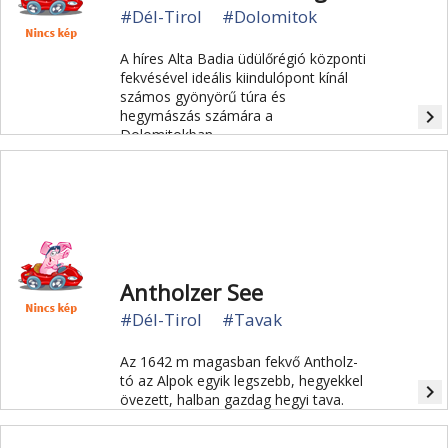
#Dél-Tirol
#Dolomitok
A híres Alta Badia üdülőrégió központi
fekvésével ideális kiindulópont kínál
számos gyönyörű túra és
navigate_next
hegymászás számára a
Dolomitokban.
Antholzer See
#Dél-Tirol
#Tavak
Az 1642 m magasban fekvő Antholz-
tó az Alpok egyik legszebb, hegyekkel
navigate_next
övezett, halban gazdag hegyi tava.