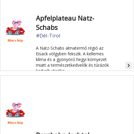
Apfelplateau Natz-
Schabs
#Dél-Tirol
A Natz-Schabs almatermő régió az
Eisack völgyben fekszik. A kellemes
klíma és a gyönyörű hegyi környezet
navigate_next
miatt a természetkedvelők és túrázók
kedvelt uticélja.