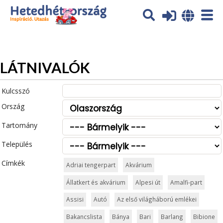
Az oldal sütiket (cookies) használ. További tájékoztatás itt:
Adatvédelmi tájékoztató
Ok
LÁTNIVALÓK
Kulcsszó
Ország
Tartomány
Település
Címkék
Adriai tengerpart
Akvárium
Állatkert és akvárium
Alpesi út
Amalfi-part
Assisi
Autó
Az első világháború emlékei
Bakancslista
Bánya
Bari
Barlang
Bibione