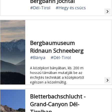
Bergbahn Jochtal
#Dél-Tirol
#Hegy és csúcs
navigate_next
Bergbaumuseum
Ridnaun Schneeberg
#Bánya
#Dél-Tirol
A középkori bányában, kb. 200 m
hosszú tárnában mutatják be az
ércfejtés technikáit a középkortól
navigate_next
egészen a közelmúltig.
Bletterbachschlucht -
Grand-Canyon Dél-
Tirolban