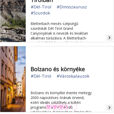
#Dél-Tirol
#Dinoszaurusz
#Szurdok
Bletterbach mesés szépségű
szurdokát Dél-Tirol Grand
Canyonjának is nevezik és kiválóan
navigate_next
alkalmas túrázásra. A Bletterbach-
szurdok 2009 óta a világörökség
része.
Bolzano és környéke
#Dél-Tirol
#Városkalauzok
Bolzano és környéke évente mintegy
2000 napsütéses órának örvend,
ezért ideális üdülőhely a kültéri
navigate_next
programokban bővelkedő
üdülésekhez. Bolzanóban élménydús