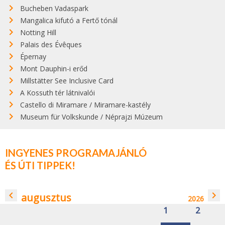
Bucheben Vadaspark
Mangalica kifutó a Fertő tónál
Notting Hill
Palais des Évêques
Épernay
Mont Dauphin-i erőd
Millstätter See Inclusive Card
A Kossuth tér látnivalói
Castello di Miramare / Miramare-kastély
Museum für Volkskunde / Néprajzi Múzeum
INGYENES PROGRAMAJÁNLÓ
ÉS ÚTI TIPPEK!
navigate_before
navigate_next
augusztus
2026
1
2