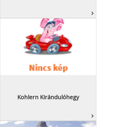
navigate_next
Kohlern Kirándulóhegy
navigate_next