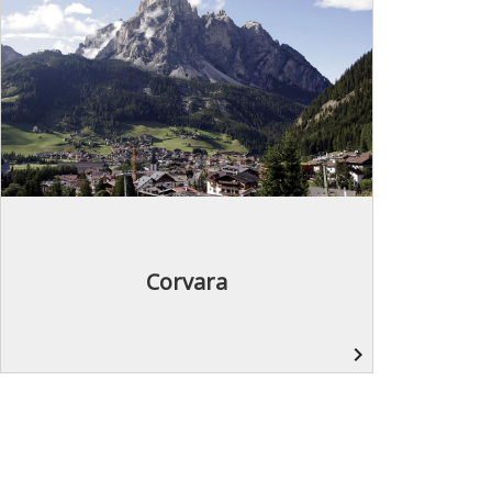
Corvara
navigate_next