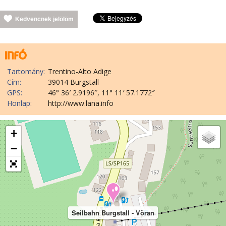
Kedvencnek jelölöm
Tartomány:
Trentino-Alto Adige
Cím:
39014 Burgstall
GPS:
46° 36′ 2.9196″, 11° 11′ 57.1772″
Honlap:
http://www.lana.info
+
−
Seilbahn Burgstall - Vöran