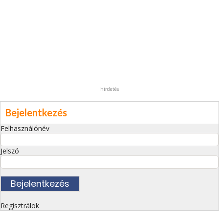
hirdetés
Bejelentkezés
Felhasználónév
Jelszó
Regisztrálok