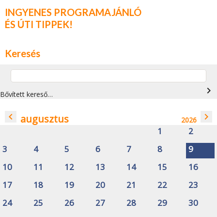
INGYENES PROGRAMAJÁNLÓ
ÉS ÚTI TIPPEK!
Keresés
navigate_next
Bővített kereső…
navigate_before
navigate_next
augusztus
2026
1
2
3
4
5
6
7
8
9
10
11
12
13
14
15
16
17
18
19
20
21
22
23
24
25
26
27
28
29
30