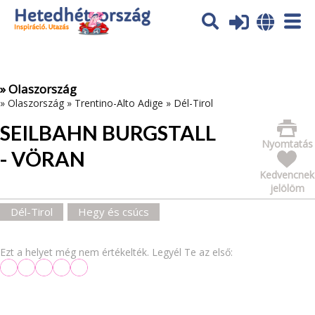
Az oldal sütiket (cookies) használ. További tájékoztatás itt:
Adatvédelmi tájékoztató
Ok
» Olaszország
»
Olaszország
»
Trentino-Alto Adige
»
Dél-Tirol
SEILBAHN BURGSTALL
Nyomtatás
- VÖRAN
Kedvencnek
jelölöm
Dél-Tirol
Hegy és csúcs
Ezt a helyet még nem értékelték. Legyél Te az első: