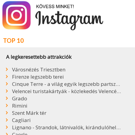
TOP 10
A legkeresettebb attrakciók
Városnézés Triesztben
Firenze legszebb terei
Cinque Terre - a világ egyik legszebb partszakasza
Velencei turistakártyák - közlekedés Velencében
Grado
Rimini
Szent Márk tér
Cagliari
Lignano - Strandok, látnivalók, kirándulóhelyek
Caorle