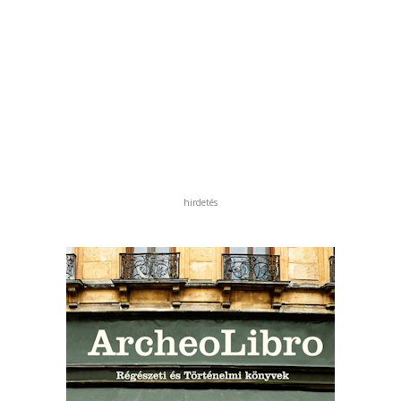
hirdetés