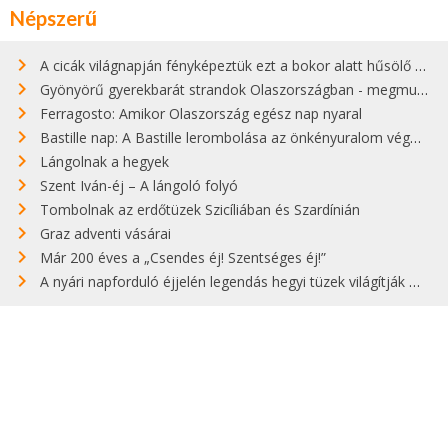
Népszerű
A cicák világnapján fényképeztük ezt a bokor alatt hűsölő cicát Kisorosziban
Gyönyörű gyerekbarát strandok Olaszországban - megmutatjuk a 15 legjobbat
Ferragosto: Amikor Olaszország egész nap nyaral
Bastille nap: A Bastille lerombolása az önkényuralom végét jelentette
Lángolnak a hegyek
Szent Iván-éj – A lángoló folyó
Tombolnak az erdőtüzek Szicíliában és Szardínián
Graz adventi vásárai
Már 200 éves a „Csendes éj! Szentséges éj!”
A nyári napforduló éjjelén legendás hegyi tüzek világítják meg Zugspitzét