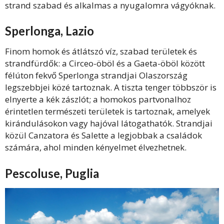
strand szabad és alkalmas a nyugalomra vágyóknak.
Sperlonga, Lazio
Finom homok és átlátszó víz, szabad területek és
strandfürdők: a Circeo-öböl és a Gaeta-öböl között
félúton fekvő Sperlonga strandjai Olaszország
legszebbjei közé tartoznak. A tiszta tenger többször is
elnyerte a kék zászlót; a homokos partvonalhoz
érintetlen természeti területek is tartoznak, amelyek
kirándulásokon vagy hajóval látogathatók. Strandjai
közül Canzatora és Salette a legjobbak a családok
számára, ahol minden kényelmet élvezhetnek.
Pescoluse, Puglia