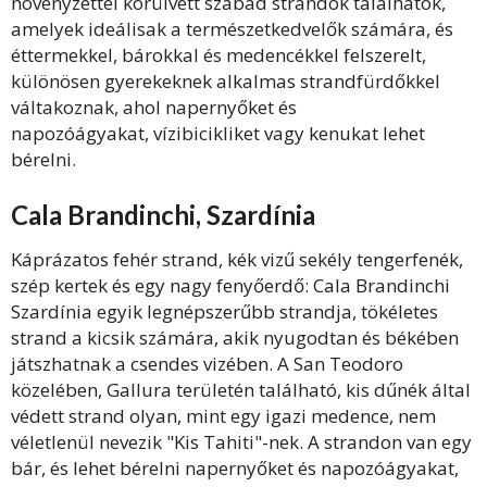
növényzettel körülvett szabad strandok találhatók,
amelyek ideálisak a természetkedvelők számára, és
éttermekkel, bárokkal és medencékkel felszerelt,
különösen gyerekeknek alkalmas strandfürdőkkel
váltakoznak, ahol napernyőket és
napozóágyakat, vízibicikliket vagy kenukat lehet
bérelni.
Cala Brandinchi, Szardínia
Káprázatos fehér strand, kék vizű sekély tengerfenék,
szép kertek és egy nagy fenyőerdő: Cala Brandinchi
Szardínia egyik legnépszerűbb strandja, tökéletes
strand a kicsik számára, akik nyugodtan és békében
játszhatnak a csendes vizében. A San Teodoro
közelében, Gallura területén található, kis dűnék által
védett strand olyan, mint egy igazi medence, nem
véletlenül nevezik "Kis Tahiti"-nek. A strandon van egy
bár, és lehet bérelni napernyőket és napozóágyakat,