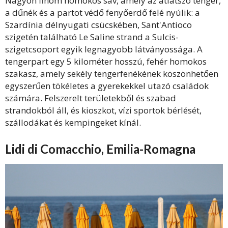
Nagyon finom homokos sáv, amely az átlátszó tenger,
a dűnék és a partot védő fenyőerdő felé nyúlik: a
Szardínia délnyugati csücskében, Sant'Antioco
szigetén található Le Saline strand a Sulcis-
szigetcsoport egyik legnagyobb látványossága. A
tengerpart egy 5 kilométer hosszú, fehér homokos
szakasz, amely sekély tengerfenékének köszönhetően
egyszerűen tökéletes a gyerekekkel utazó családok
számára. Felszerelt területekből és szabad
strandokból áll, és kioszkot, vízi sportok bérlését,
szállodákat és kempingeket kínál.
Lidi di Comacchio, Emilia-Romagna