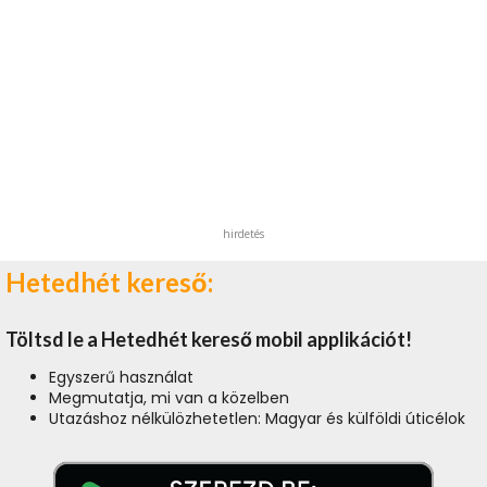
hirdetés
Hetedhét kereső:
Töltsd le a Hetedhét kereső mobil applikációt!
Egyszerű használat
Megmutatja, mi van a közelben
Utazáshoz nélkülözhetetlen: Magyar és külföldi úticélok