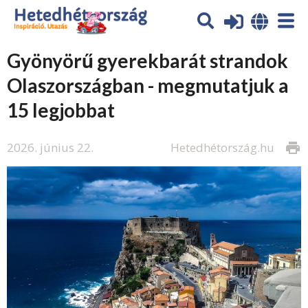
Gyönyörű gyerekbarát strandok
Olaszországban - megmutatjuk a
15 legjobbat
2026. június 22.
Hetedhétország.hu
print