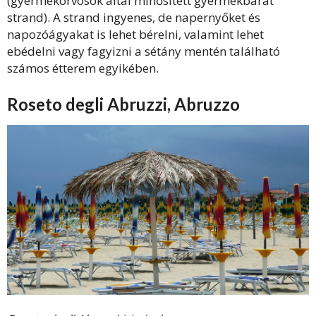
(gyermekorvosok által minősített gyermekbarát
strand). A strand ingyenes, de napernyőket és
napozóágyakat is lehet bérelni, valamint lehet
ebédelni vagy fagyizni a sétány mentén található
számos étterem egyikében.
Roseto degli Abruzzi, Abruzzo