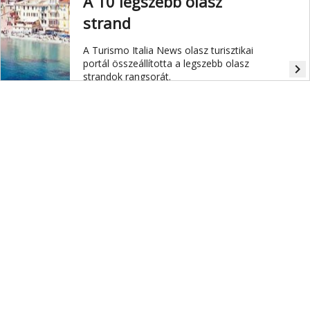
A 10 legszebb olasz
strand
A Turismo Italia News olasz turisztikai
portál összeállította a legszebb olasz
navigate_next
strandok rangsorát.