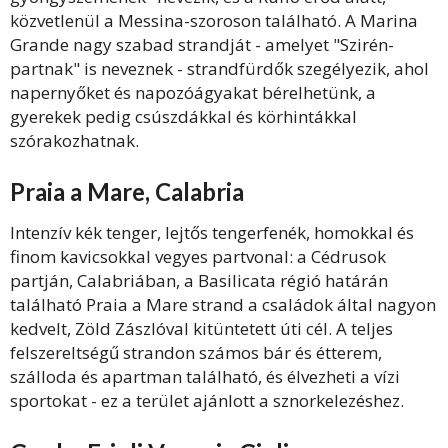
közvetlenül a Messina-szoroson található. A Marina
Grande nagy szabad strandját - amelyet "Szirén-
partnak" is neveznek - strandfürdők szegélyezik, ahol
napernyőket és napozóágyakat bérelhetünk, a
gyerekek pedig csúszdákkal és körhintákkal
szórakozhatnak.
Praia a Mare, Calabria
Intenzív kék tenger, lejtős tengerfenék, homokkal és
finom kavicsokkal vegyes partvonal: a Cédrusok
partján, Calabriában, a Basilicata régió határán
található Praia a Mare strand a családok által nagyon
kedvelt, Zöld Zászlóval kitüntetett úti cél. A teljes
felszereltségű strandon számos bár és étterem,
szálloda és apartman található, és élvezheti a vízi
sportokat - ez a terület ajánlott a sznorkelezéshez.