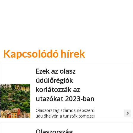
Kapcsolódó hírek
Ezek az olasz
üdülőrégiók
korlátozzák az
utazókat 2023-ban
Olaszország számos népszerű
navigate_next
üdülőhelyén a turisták tömegei
gondot okoznak a helyieknek. Ezért
most több régió is törvényeket vezet
Olaszország
be az utazók korlátozására és a