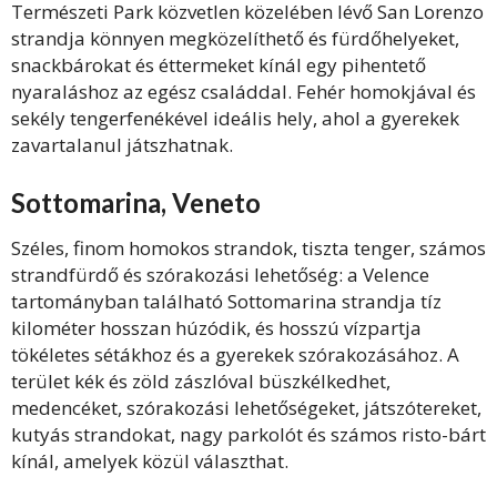
Természeti Park közvetlen közelében lévő San Lorenzo
strandja könnyen megközelíthető és fürdőhelyeket,
snackbárokat és éttermeket kínál egy pihentető
nyaraláshoz az egész családdal. Fehér homokjával és
sekély tengerfenékével ideális hely, ahol a gyerekek
zavartalanul játszhatnak.
Sottomarina, Veneto
Széles, finom homokos strandok, tiszta tenger, számos
strandfürdő és szórakozási lehetőség: a Velence
tartományban található
Sottomarina
strandja tíz
kilométer hosszan húzódik, és hosszú vízpartja
tökéletes sétákhoz és a gyerekek szórakozásához. A
terület kék és zöld zászlóval büszkélkedhet,
medencéket, szórakozási lehetőségeket, játszótereket,
kutyás strandokat, nagy parkolót és számos risto-bárt
kínál, amelyek közül választhat.