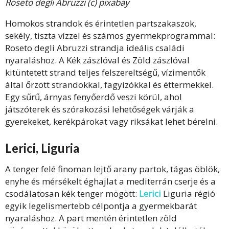
Roseto degli Abruzzi (c) pixabay
Homokos strandok és érintetlen partszakaszok,
sekély, tiszta vízzel és számos gyermekprogrammal:
Roseto degli Abruzzi strandja ideális családi
nyaraláshoz. A Kék zászlóval és Zöld zászlóval
kitüntetett strand teljes felszereltségű, vízimentők
által őrzött strandokkal, fagyizókkal és éttermekkel.
Egy sűrű, árnyas fenyőerdő veszi körül, ahol
játszóterek és szórakozási lehetőségek várják a
gyerekeket, kerékpárokat vagy riksákat lehet bérelni.
Lerici, Liguria
A tenger felé finoman lejtő arany partok, tágas öblök,
enyhe és mérsékelt éghajlat a mediterrán cserje és a
csodálatosan kék tenger mögött:
Lerici
Liguria régió
egyik legelismertebb célpontja a gyermekbarát
nyaraláshoz. A part mentén érintetlen zöld