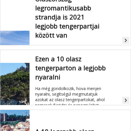
túlturizmus elleni küzdelemre.
legromantikusabb
strandja is 2021
legjobb tengerpartjai
között van
navigate_next
Kék zászlós elismerésben részesült
gyönyörű strandok az egész Riviéra
Ezen a 10 olasz
mentén helyezkednek el, és olyan
varázslatos gyöngyszemek is, mint
tengerparton a legjobb
Camogli, amelynek színes házai a
türkizkék vízre néznek.
nyaralni
Ha még gondolkozik, hova menjen
nyaralni, segítségül megmutatjuk
azokat az olasz tengerpartokat, ahol
navigate_next
nemcsak fürödni és napozni lehet,
hanem kulturális látnivalók is bőven
akadnak.