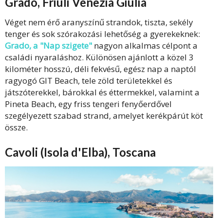
Grado, Friuli Venezia Giulia
Véget nem érő aranyszínű strandok, tiszta, sekély
tenger és sok szórakozási lehetőség a gyerekeknek:
Grado, a "Nap szigete"
nagyon alkalmas célpont a
családi nyaraláshoz. Különösen ajánlott a közel 3
kilométer hosszú, déli fekvésű, egész nap a naptól
ragyogó GIT Beach, tele zöld területekkel és
játszóterekkel, bárokkal és éttermekkel, valamint a
Pineta Beach, egy friss tengeri fenyőerdővel
szegélyezett szabad strand, amelyet kerékpárút köt
össze.
Cavoli (Isola d'Elba), Toscana