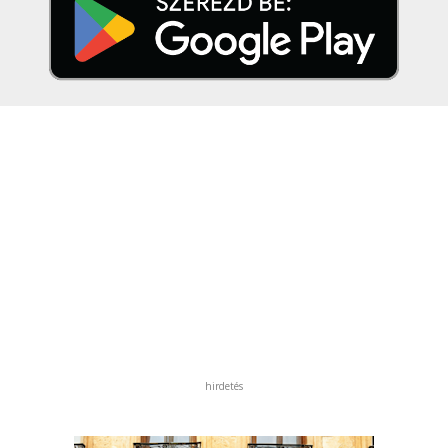
hirdetés