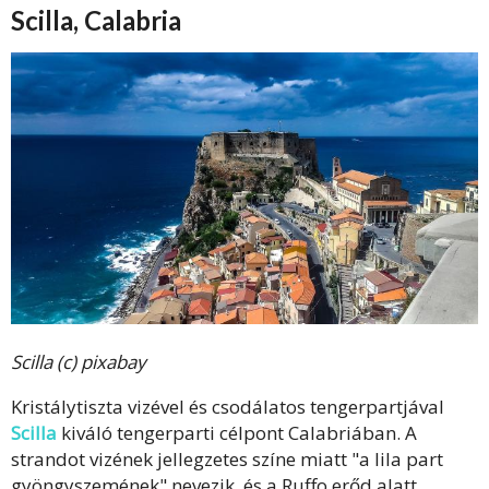
Scilla, Calabria
Scilla (c) pixabay
Kristálytiszta vizével és csodálatos tengerpartjával
Scilla
kiváló tengerparti célpont Calabriában. A
strandot vizének jellegzetes színe miatt "a lila part
gyöngyszemének" nevezik, és a Ruffo erőd alatt,