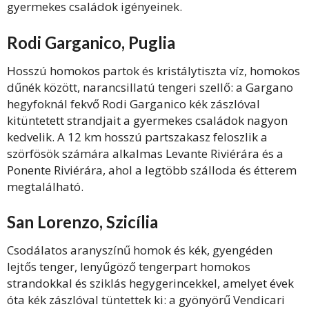
gyermekes családok igényeinek.
Rodi Garganico, Puglia
Hosszú homokos partok és kristálytiszta víz, homokos
dűnék között, narancsillatú tengeri szellő: a Gargano
hegyfoknál fekvő Rodi Garganico kék zászlóval
kitüntetett strandjait a gyermekes családok nagyon
kedvelik. A 12 km hosszú partszakasz feloszlik a
szörfösök számára alkalmas Levante Riviérára és a
Ponente Riviérára, ahol a legtöbb szálloda és étterem
megtalálható.
San Lorenzo, Szicília
Csodálatos aranyszínű homok és kék, gyengéden
lejtős tenger, lenyűgöző tengerpart homokos
strandokkal és sziklás hegygerincekkel, amelyet évek
óta kék zászlóval tüntettek ki: a gyönyörű Vendicari