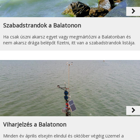
navigate_next
Szabadstrandok a Balatonon
Ha csak úszni akarsz egyet vagy megmártózni a Balatonban és
nem akarsz drága belépőt fizetni, itt van a szabadstrandok listája.
navigate_next
Viharjelzés a Balatonon
Minden év április elsején elindul és október végéig üzemel a