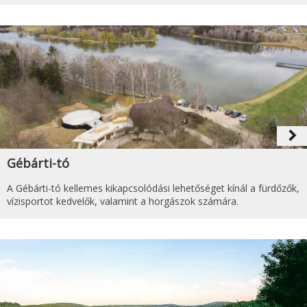
navigate_next
Gébárti-tó
A Gébárti-tó kellemes kikapcsolódási lehetőséget kínál a fürdőzők,
vízisportot kedvelők, valamint a horgászok számára.