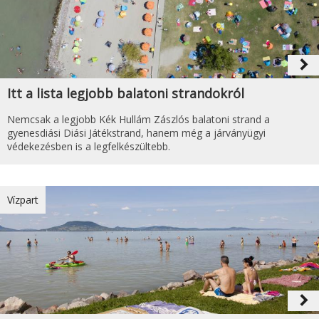
navigate_next
Itt a lista legjobb balatoni strandokról
Nemcsak a legjobb Kék Hullám Zászlós balatoni strand a
gyenesdiási Diási Játékstrand, hanem még a járványügyi
védekezésben is a legfelkészültebb.
Vízpart
navigate_next