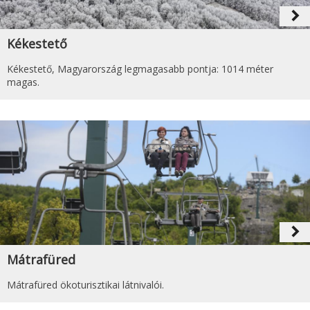
navigate_next
Kékestető
Kékestető, Magyarország legmagasabb pontja: 1014 méter
magas.
navigate_next
Mátrafüred
Mátrafüred ökoturisztikai látnivalói.