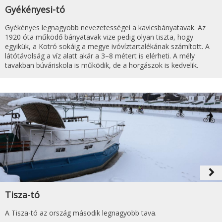
Gyékényesi-tó
Gyékényes legnagyobb nevezetességei a kavicsbányatavak. Az
1920 óta működő bányatavak vize pedig olyan tiszta, hogy
egyikük, a Kotró sokáig a megye ivóvíztartalékának számított. A
látótávolság a víz alatt akár a 3–8 métert is elérheti. A mély
tavakban búváriskola is működik, de a horgászok is kedvelik.
navigate_next
Tisza-tó
A Tisza-tó az ország második legnagyobb tava.