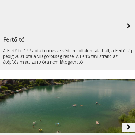
navigate_next
Fertő tó
A Fertő tó 1977 óta természetvédelmi oltalom alatt áll, a Fertő-táj
pedig 2001 óta a Világörökség része. A Fertő tavi strand az
átépítés miatt 2019 óta nem látogatható.
navigate_next