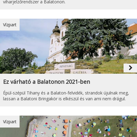
viharjelzőrendszer a Balatonon.
Vízpart
navigate_next
Ez várható a Balatonon 2021-ben
Épül-szépül Tihany és a Balaton-felvidék, strandok újulnak meg,
lassan a Balatoni Bringakör is elkészül és van ami nem drágul.
Vízpart