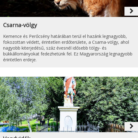
navigate_next
Csarna-völgy
Kemence és Perőcsény határában terül el hazánk legnagyobb,
fokozottan védett, érintetlen erdőterülete, a Csarna-völgy, ahol
nagyobb kiterjedésű, száz évesnél idősebb tölgy- és
bükkállományokat fedezhetünk fel. Ez Magyarország legnagyobb
érintetlen erdeje.
navigate_next