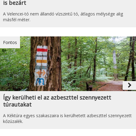
is bezárt
A Velencei-tó nem állandó vízszintű tó, átlagos mélysége alig
másfél méter.
Fontos
navigate_next
Így kerülheti el az azbeszttel szennyezett
túrautakat
A Kéktúra egyes szakaszaira is kerülhetett azbeszttel szennyezett
kőzúzalék.