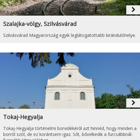
navigate_next
Szalajka-völgy, Szilvásvárad
Szilvásvárad Magyarország egyik leglátogatottabb kirándulóhelye.
navigate_next
Tokaj-Hegyalja
Tokaj-Hegyalja történelmi borvidékéről azt hinnéd, hogy minden a
borról szól, de ez korántsem igaz. Sőt, bővelkedik a furcsábbnál-