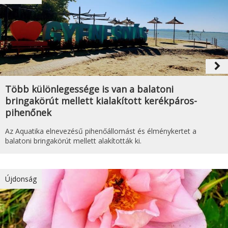
navigate_next
Több különlegessége is van a balatoni
bringakörút mellett kialakított kerékpáros-
pihenőnek
Az Aquatika elnevezésű pihenőállomást és élménykertet a
balatoni bringakörút mellett alakították ki.
Újdonság