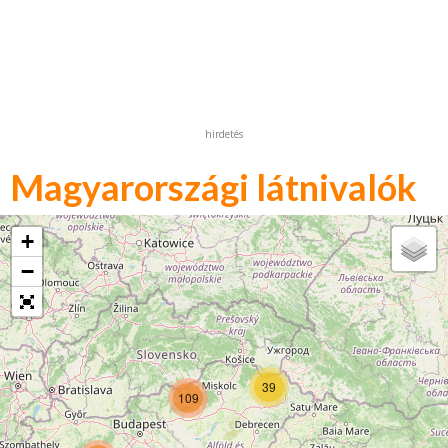
hirdetés
Magyarországi látnivalók
+
−
39
109