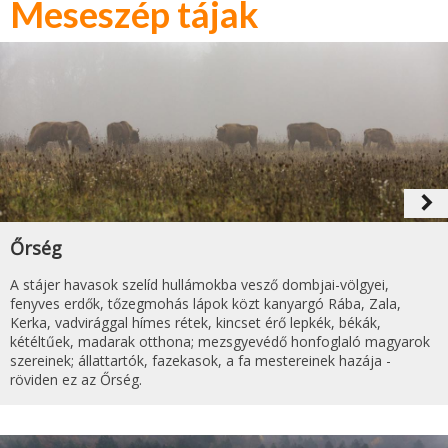
Meseszép tájak
navigate_next
Őrség
A stájer havasok szelíd hullámokba vesző dombjai-völgyei,
fenyves erdők, tőzegmohás lápok közt kanyargó Rába, Zala,
Kerka, vadvirággal hímes rétek, kincset érő lepkék, békák,
kétéltűek, madarak otthona; mezsgyevédő honfoglaló magyarok
szereinek; állattartók, fazekasok, a fa mestereinek hazája -
röviden ez az Őrség.