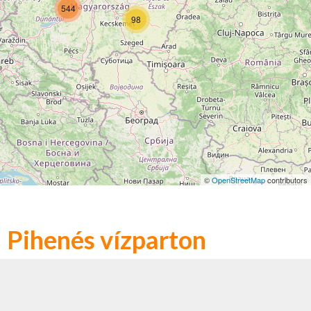
544
98
©
OpenStreetMap
contributors
Pihenés vízparton