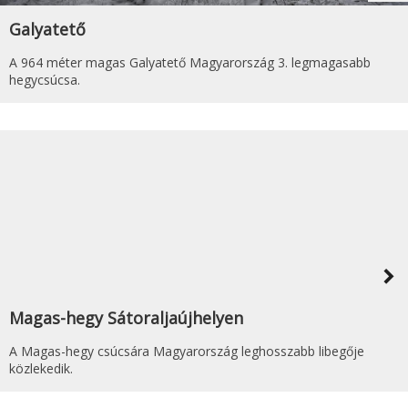
Galyatető
A 964 méter magas Galyatető Magyarország 3. legmagasabb
hegycsúcsa.
navigate_next
Magas-hegy Sátoraljaújhelyen
A Magas-hegy csúcsára Magyarország leghosszabb libegője
közlekedik.