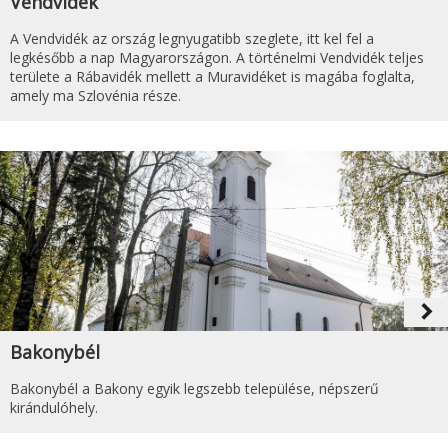
Vendvidék
A Vendvidék az ország legnyugatibb szeglete, itt kel fel a
legkésőbb a nap Magyarországon. A történelmi Vendvidék teljes
területe a Rábavidék mellett a Muravidéket is magába foglalta,
amely ma Szlovénia része.
navigate_next
Bakonybél
Bakonybél a Bakony egyik legszebb települése, népszerű
kirándulóhely.