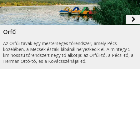
navigate_next
Orfű
Az Orfűi-tavak egy mesterséges tórendszer, amely Pécs
közelében, a Mecsek északi-lábánál helyezkedik el. A mintegy 5
km hosszú tórendszert négy tó alkotja: az Orfűi-tó, a Pécsi-tó, a
Herman Ottó-tó, és a Kovácsszénájai-tó.