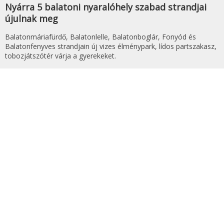
Nyárra 5 balatoni nyaralóhely szabad strandjai
újulnak meg
Balatonmáriafürdő, Balatonlelle, Balatonboglár, Fonyód és
Balatonfenyves strandjain új vizes élménypark, lídos partszakasz,
tobozjátszótér várja a gyerekeket.