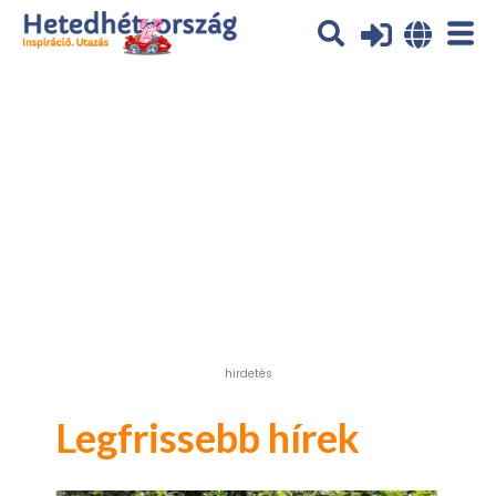
Az oldal sütiket (cookies) használ. További tájékoztatás itt:
Adatvédelmi tájékoztató
Ok
hirdetés
Legfrissebb hírek