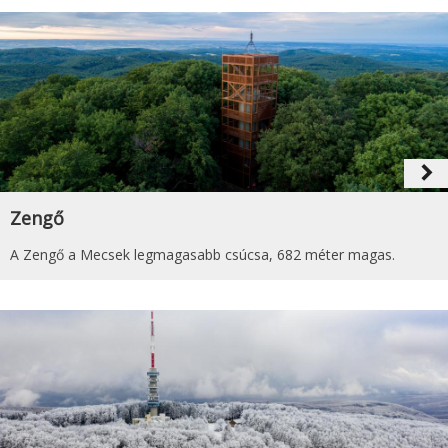
navigate_next
Zengő
A Zengő a Mecsek legmagasabb csúcsa, 682 méter magas.