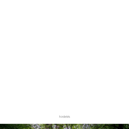
hirdetés