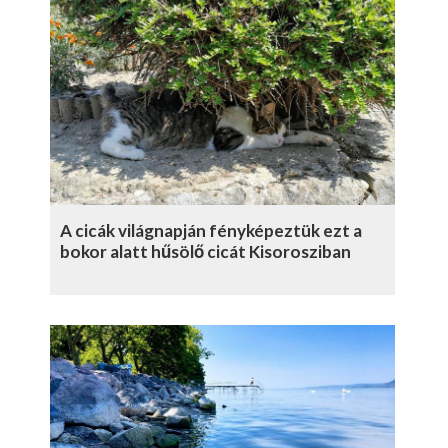
A cicák világnapján fényképeztük ezt a
bokor alatt hűsölő cicát Kisorosziban