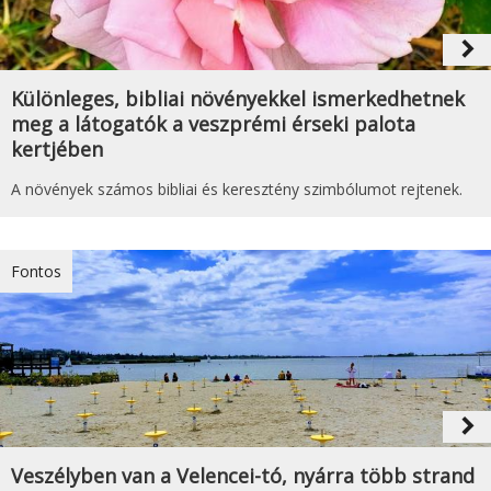
navigate_next
Különleges, bibliai növényekkel ismerkedhetnek
meg a látogatók a veszprémi érseki palota
kertjében
A növények számos bibliai és keresztény szimbólumot rejtenek.
Fontos
navigate_next
Veszélyben van a Velencei-tó, nyárra több strand