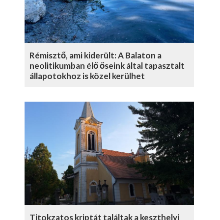
Rémisztő, ami kiderült: A Balaton a
neolitikumban élő őseink által tapasztalt
állapotokhoz is közel kerülhet
Titokzatos kriptát találtak a keszthelyi