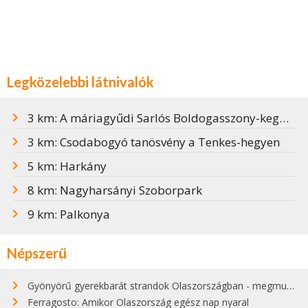
Legközelebbi látnivalók
3 km: A máriagyűdi Sarlós Boldogasszony-kegytemplom
3 km: Csodabogyó tanösvény a Tenkes-hegyen
5 km: Harkány
8 km: Nagyharsányi Szoborpark
9 km: Palkonya
Népszerű
Gyönyörű gyerekbarát strandok Olaszországban - megmutatjuk a 15 legjobbat
Ferragosto: Amikor Olaszország egész nap nyaral