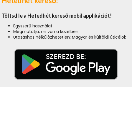
Hetedhét kereső:
Töltsd le a Hetedhét kereső mobil applikációt!
Egyszerű használat
Megmutatja, mi van a közelben
Utazáshoz nélkülözhetetlen: Magyar és külföldi úticélok