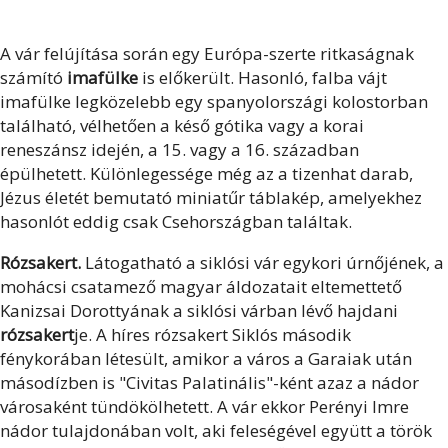
A vár felújítása során egy Európa-szerte ritkaságnak
számító
imafülke
is előkerült. Hasonló, falba vájt
imafülke legközelebb egy spanyolországi kolostorban
található, vélhetően a késő gótika vagy a korai
reneszánsz idején, a 15. vagy a 16. században
épülhetett. Különlegessége még az a tizenhat darab,
Jézus életét bemutató miniatűr táblakép, amelyekhez
hasonlót eddig csak Csehországban találtak.
Rózsakert.
Látogatható a siklósi vár egykori úrnőjének, a
mohácsi csatamező magyar áldozatait eltemettető
Kanizsai Dorottyának a siklósi várban lévő hajdani
rózsakert
je. A híres rózsakert Siklós második
fénykorában létesült, amikor a város a Garaiak után
másodízben is "Civitas Palatinális"-ként azaz a nádor
városaként tündökölhetett. A vár ekkor Perényi Imre
nádor tulajdonában volt, aki feleségével együtt a török