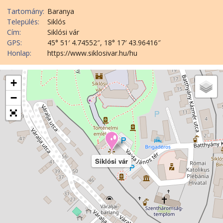
Tartomány:
Baranya
Település:
Siklós
Cím:
Siklósi vár
GPS:
45° 51′ 4.74552″, 18° 17′ 43.96416″
Honlap:
https://www.siklosivar.hu/hu
+
−
Siklósi vár