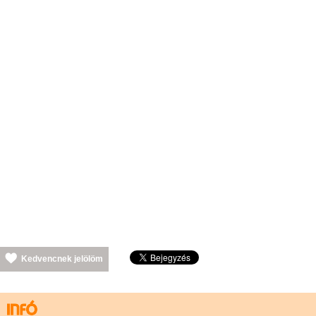
Kedvencnek jelölöm