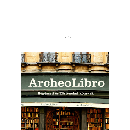
hirdetés