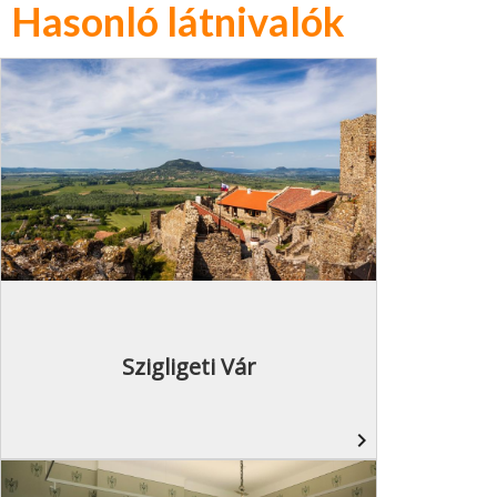
Hasonló látnivalók
Szigligeti Vár
navigate_next