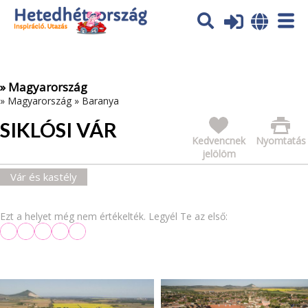
Az oldal sütiket (cookies) használ. További tájékoztatás itt:
Adatvédelmi tájékoztató
Ok
» Magyarország
»
Magyarország
»
Baranya
SIKLÓSI VÁR
Kedvencnek
Nyomtatás
jelölöm
Vár és kastély
Ezt a helyet még nem értékelték. Legyél Te az első: