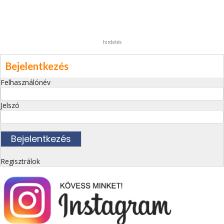
hirdetés
Bejelentkezés
Felhasználónév
Jelszó
Regisztrálok