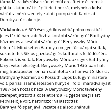
támadásra készülve szüntelenül erősíttette és remek
gótikus kápolnát is építtetett hozzá, melynek a külső
várfalra néző szentélye alatt pompázott Kanizsai
Dorottya rózsakertje.
Várkápolna.
A 600 éves gótikus várkápolna most két
jeles férfiú hamvait őrzi: a korábbi várúr, gróf Batthyány
Kázmér és a későbbi várúr, gróf Benyovszky Móric
tetemét. Mindketten Baranya megye főispánjai voltak,
sokat tettek Siklós gazdasági és kulturális fejlődéséért.
Rokonok is voltak: Benyovszky Móric az egyik Batthyány-
lányt vette feleségül. Benyovszky Móric 1936-ban halt
meg Budapesten, onnan szállították a hamvait Siklósra.
Batthyány Kázmér, aki Kossuth Lajos külügyminisztere
volt, párizsi száműzetésben hunyt el, földi maradványait
1987-ben hozták haza. A Benyovszky Móric tevékeny
szerepet játszott a közéletben: a Függetlenségi Párt
képviselője volt, háromszor választották
Baranya főispánjává, vezette az alsódunántuli