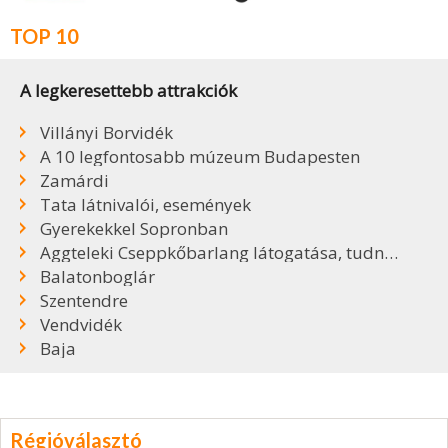
TOP 10
A legkeresettebb attrakciók
Villányi Borvidék
A 10 legfontosabb múzeum Budapesten
Zamárdi
Tata látnivalói, események
Gyerekekkel Sopronban
Aggteleki Cseppkőbarlang látogatása, tudnivalók
Balatonboglár
Szentendre
Vendvidék
Baja
Régióválasztó