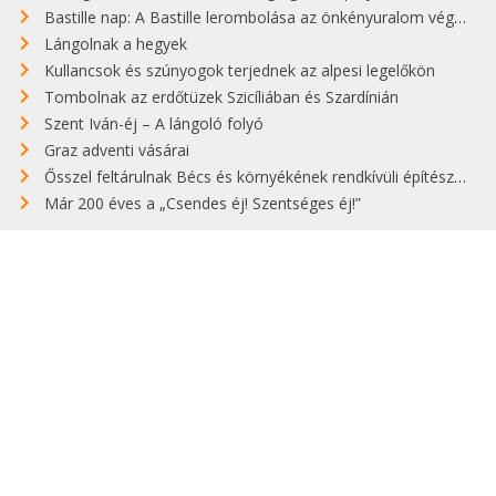
Bastille nap: A Bastille lerombolása az önkényuralom végét jelentette
Lángolnak a hegyek
Kullancsok és szúnyogok terjednek az alpesi legelőkön
Tombolnak az erdőtüzek Szicíliában és Szardínián
Szent Iván-éj – A lángoló folyó
Graz adventi vásárai
Ősszel feltárulnak Bécs és környékének rendkívüli építészeti kincsei
Már 200 éves a „Csendes éj! Szentséges éj!”