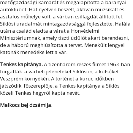
mezőgazdasági kamarát és megalapította a baranyai
autóklubot. Hat nyelven beszélt, aktívan muzsikált és
asztalos műhelye volt, a várban csillagdát állított fel.
Siklósi uradalmát mintagazdasággá fejlesztette. Halála
után a család eladta a várat a Honvédelmi
Minisztériumnak, amely tiszti üdülőt akart berendezni,
de a háború meghiúsította a tervet. Menekült lengyel
katonák menedéke lett a vár.
Tenkes kapitánya.
A tizenhárom részes filmet 1963-ban
forgatták: a várbeli jeleneteket Siklóson, a külsőket
Veszprém környékén. A történet a kuruc időkben
játszódik, főszereplője, a Tenkes kapitánya a Siklós
közeli Tenkes hegyről kapta nevét.
Malkocs bej dzsámija.