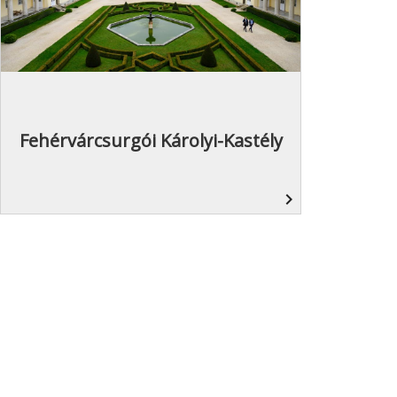
Fehérvárcsurgói Károlyi-Kastély
navigate_next