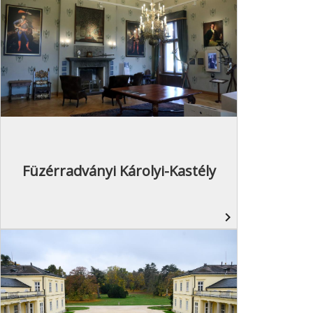
Füzérradványi Károlyi-Kastély
navigate_next