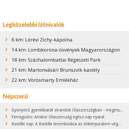
Legközelebbi látnivalók
6 km: Lórévi Zichy-kápolna
14 km: Lombkorona-ösvények Magyarországon
18 km: Százhalombattai Régészeti Park
21 km: Martonvásári Brunszvik-kastély
22 km: Vörösmarty Emlékház
Népszerű
Gyönyörű gyerekbarát strandok Olaszországban - megmutatjuk a 15 legjobbat
Ferragosto: Amikor Olaszország egész nap nyaral
Bastille nap: A Bastille lerombolása az önkényuralom végét jelentette