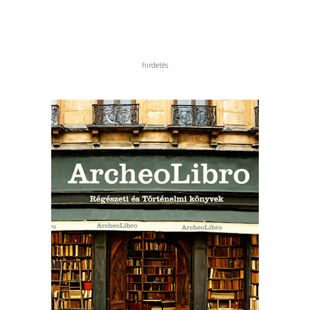
hirdetés