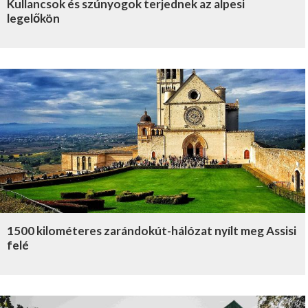
Kullancsok és szúnyogok terjednek az alpesi
legelőkön
1500 kilométeres zarándokút-hálózat nyílt meg Assisi
felé