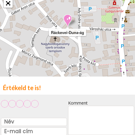
Ráckevei-Duna-ág
Értékeld te is!
Komment