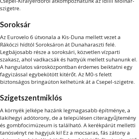
Csepel-Királyerdőről átkompozhatunk az idilli Molnár-
szigetre.
Soroksár
Az Eurovelo 6 útvonala a Kis-Duna mellett vezet a
Rákóczi hídtól Soroksáron át Dunaharaszti felé.
Legbájosabb része a soroksári, közvetlen vízparti
szakasz, ahol vadkacsák és hattyúk mellett suhanunk el.
A hangulatos városközpontban érdemes beiktatni egy
fagyizással egybekötött kitérőt. Az M0-s felett
biztonságos bringaúton kelhetünk át a Csepel-szigetre.
Szigetszentmiklós
A környék jelképe hazánk legmagasabb építménye, a
lakihegyi adótorony, de a településen citeragyűjtemény
és gombfocimúzeum is található. A kerékpárút melletti
tanösvényt ne hagyjuk ki! Ez a mocsaras, fás zátony a