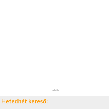
hirdetés
Hetedhét kereső: