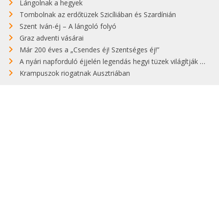
Lángolnak a hegyek
Tombolnak az erdőtüzek Szicíliában és Szardínián
Szent Iván-éj – A lángoló folyó
Graz adventi vásárai
Már 200 éves a „Csendes éj! Szentséges éj!”
A nyári napforduló éjjelén legendás hegyi tüzek világítják meg Zugspitzét
Krampuszok riogatnak Ausztriában