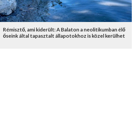
Rémisztő, ami kiderült: A Balaton a neolitikumban élő
őseink által tapasztalt állapotokhoz is közel kerülhet