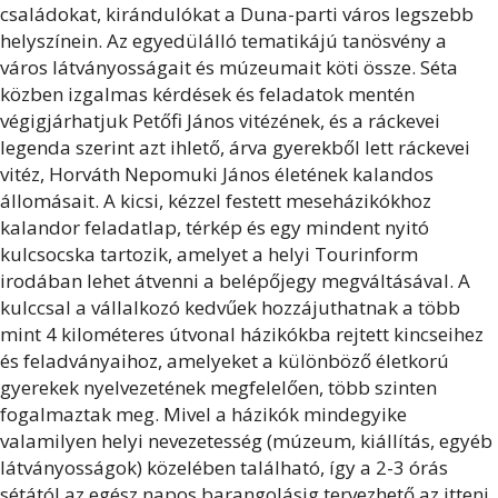
családokat, kirándulókat a Duna-parti város legszebb
helyszínein. Az egyedülálló tematikájú tanösvény a
város látványosságait és múzeumait köti össze. Séta
közben izgalmas kérdések és feladatok mentén
végigjárhatjuk Petőfi János vitézének, és a ráckevei
legenda szerint azt ihlető, árva gyerekből lett ráckevei
vitéz, Horváth Nepomuki János életének kalandos
állomásait. A kicsi, kézzel festett meseházikókhoz
kalandor feladatlap, térkép és egy mindent nyitó
kulcsocska tartozik, amelyet a helyi Tourinform
irodában lehet átvenni a belépőjegy megváltásával.
A
kulccsal a vállalkozó kedvűek hozzájuthatnak a több
mint 4 kilométeres útvonal házikókba rejtett kincseihez
és feladványaihoz,
amelyeket a különböző életkorú
gyerekek nyelvezetének megfelelően, több szinten
fogalmaztak meg. Mivel a házikók mindegyike
valamilyen helyi nevezetesség (múzeum, kiállítás, egyéb
látványosságok) közelében található, így a 2-3 órás
sétától az egész napos barangolásig tervezhető az itteni