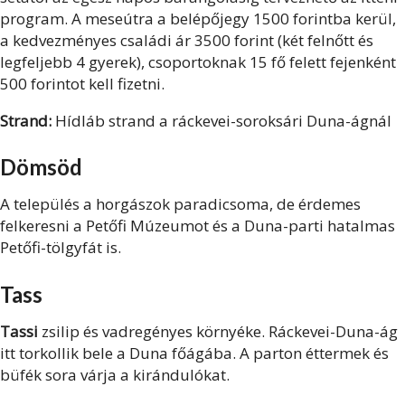
program. A meseútra a belépőjegy 1500 forintba kerül,
a kedvezményes családi ár 3500 forint (két felnőtt és
legfeljebb 4 gyerek), csoportoknak 15 fő felett fejenként
500 forintot kell fizetni.
Strand:
Hídláb strand a ráckevei-soroksári Duna-ágnál
Dömsöd
A település a horgászok paradicsoma, de érdemes
felkeresni a Petőfi Múzeumot és a Duna-parti hatalmas
Petőfi-tölgyfát is.
Tass
Tassi
zsilip és vadregényes környéke. Ráckevei-Duna-ág
itt torkollik bele a Duna főágába. A parton éttermek és
büfék sora várja a kirándulókat.