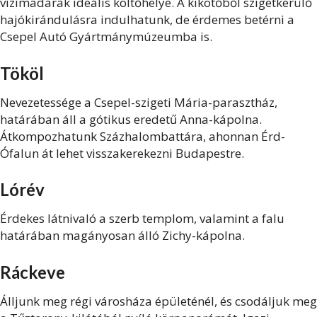
vízimadarak ideális költőhelye. A kikötőből szigetkerülő
hajókirándulásra indulhatunk, de érdemes betérni a
Csepel Autó Gyártmánymúzeumba is.
Tököl
Nevezetessége a Csepel-szigeti Mária-parasztház,
határában áll a gótikus eredetű Anna-kápolna.
Átkompozhatunk Százhalombattára, ahonnan Érd-
Ófalun át lehet visszakerekezni Budapestre.
Lórév
Érdekes látnivaló a szerb templom, valamint a falu
határában magányosan álló Zichy-kápolna.
Ráckeve
Álljunk meg régi városháza épületénél, és csodáljuk meg