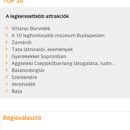
TOP 10
A legkeresettebb attrakciók
Villányi Borvidék
A 10 legfontosabb múzeum Budapesten
Zamárdi
Tata látnivalói, események
Gyerekekkel Sopronban
Aggteleki Cseppkőbarlang látogatása, tudnivalók
Balatonboglár
Szentendre
Vendvidék
Baja
Régióválasztó