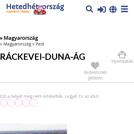
Az oldal sütiket (cookies) használ. További tájékoztatás itt:
Adatvédelmi tájékoztató
Ok
» Magyarország
»
Magyarország
»
Pest
RÁCKEVEI-DUNA-ÁG
Nyomtatás
Kedvencnek
jelölöm
Ezt a helyet még nem értékelték. Legyél Te az első: