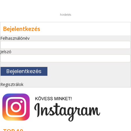
hirdetés
Bejelentkezés
Felhasználónév
Jelszó
Regisztrálok