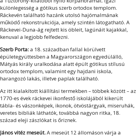
a Tűztorony-kilátóból nyíló körpanorámát. Igazi
különlegesség a gótikus szerb ortodox templom.
Ráckevén található hazánk utolsó hajómalmának
működő rekonstrukciója, amely szintén látogatható. A
Ráckevei-Duna-ág rejtett kis öbleit, lagúnáit kajakkal,
kenuval a legjobb felfedezni.
Szerb Porta:
a 18. században fallal körülvett
épületegyüttesben a Magyarországon egyedülálló,
Mátyás király uralkodása alatt épült gótikus stílusú
ortodox templom, valamint egy hajdani iskola,
harangozó lakás, illetve paplak található.
Az itt kialakított kiállítási termekben – többek között – az
1770-es évek ráckevei ikonfestő iskolájából kikerült
tábla- és vászonképek, ikonok, ötvöstárgyak, miseruhák,
veretes bibliák láthatók, továbbá nagyon ritka, 18.
század eleji zászlókat is őriznek.
János vitéz meseút.
A meseút 12 állomáson várja a