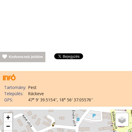
Kedvencnek jelölöm
Tartomány:
Pest
Település:
Ráckeve
GPS:
47° 9′ 39.5154″, 18° 56′ 37.05576″
+
−