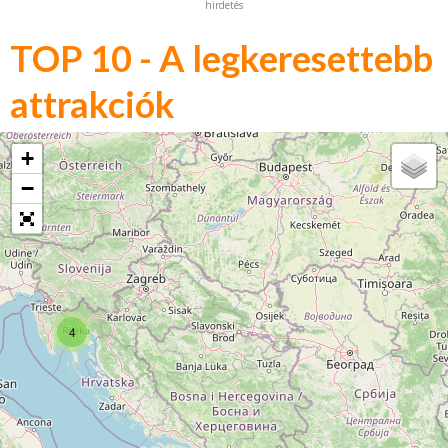
hirdetés
TOP 10 - A legkeresettebb
attrakciók
+
−
4