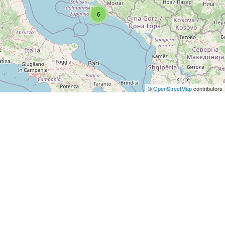
6
©
OpenStreetMap
contributors