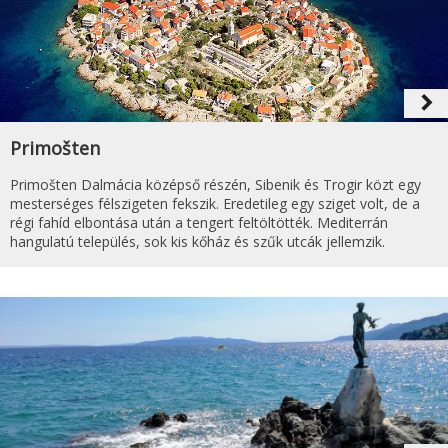
navigate_next
Primošten
Primošten Dalmácia középső részén, Sibenik és Trogir közt egy
mesterséges félszigeten fekszik. Eredetileg egy sziget volt, de a
régi fahíd elbontása után a tengert feltöltötték. Mediterrán
hangulatú település, sok kis kőház és szűk utcák jellemzik.