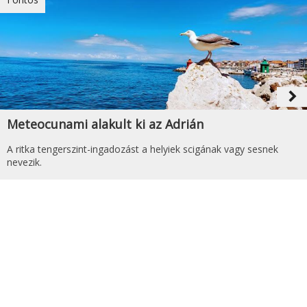
navigate_next
Meteocunami alakult ki az Adrián
A ritka tengerszint-ingadozást a helyiek scigának vagy sesnek
nevezik.