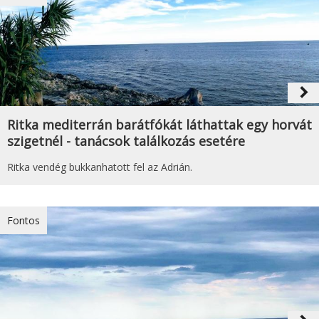
navigate_next
Ritka mediterrán barátfókát láthattak egy horvát
szigetnél - tanácsok találkozás esetére
Ritka vendég bukkanhatott fel az Adrián.
Fontos