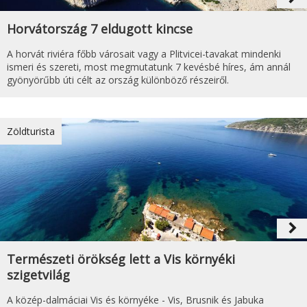
Horvátország 7 eldugott kincse
A horvát riviéra főbb városait vagy a Plitvicei-tavakat mindenki
ismeri és szereti, most megmutatunk 7 kevésbé híres, ám annál
gyönyörűbb úti célt az ország különböző részeiről.
Zöldturista
navigate_next
Természeti örökség lett a Vis környéki
szigetvilág
A közép-dalmáciai Vis és környéke - Vis, Brusnik és Jabuka