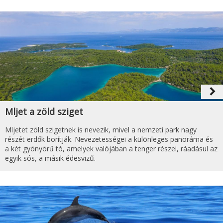
navigate_next
Mljet a zöld sziget
Mljetet zöld szigetnek is nevezik, mivel a nemzeti park nagy
részét erdők borítják. Nevezetességei a különleges panoráma és
a két gyönyörű tó, amelyek valójában a tenger részei, ráadásul az
egyik sós, a másik édesvizű.