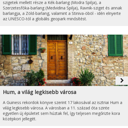
szigetek mellett része a Kék-barlang (Modra Spilja), a
Szerzetesfóka-barlang (Medvidina Spilja), Ravnik-sziget és annak
barlangja, a Zöld-barlang, valamint a Stiniva-öböl - idén elnyerte
az UNESCO-tól a globális geopark minősítést.
navigate_next
Hum, a világ legkisebb városa
A Guiness rekordok könyve szerint 17 lakosával az isztriai Hum a
világ legkisebb városa. A városban a 11. század óta szinte
egyetlen új épületet sem húztak fel, így teljesen megőrizte kora
középkori jellegét.