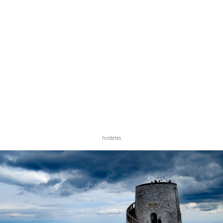
hirdetés