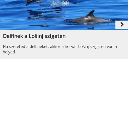
navigate_next
Delfinek a Lošinj szigeten
Ha szereted a delfineket, akkor a horvát Lošinj szigeten van a
helyed.