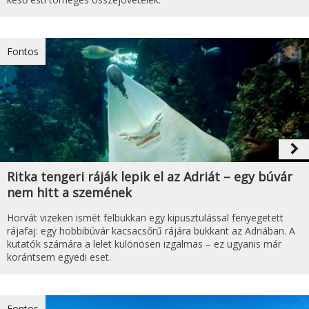
Fontos
navigate_next
Ritka tengeri ráják lepik el az Adriát – egy búvár
nem hitt a szemének
Horvát vizeken ismét felbukkan egy kipusztulással fenyegetett
rájafaj: egy hobbibúvár kacsacsőrű rájára bukkant az Adriában. A
kutatók számára a lelet különösen izgalmas – ez ugyanis már
korántsem egyedi eset.
Fontos