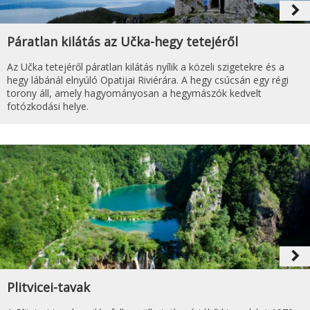
navigate_next
Páratlan kilátás az Učka-hegy tetejéről
Az Učka tetejéről páratlan kilátás nyílik a közeli szigetekre és a
hegy lábánál elnyúló Opatijai Riviérára. A hegy csúcsán egy régi
torony áll, amely hagyományosan a hegymászók kedvelt
fotózkodási helye.
navigate_next
Plitvicei-tavak