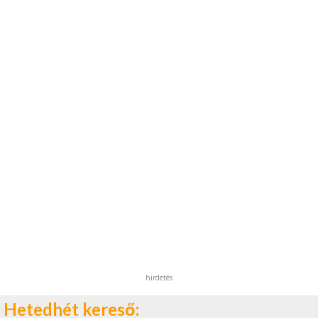
hirdetés
Hetedhét kereső: