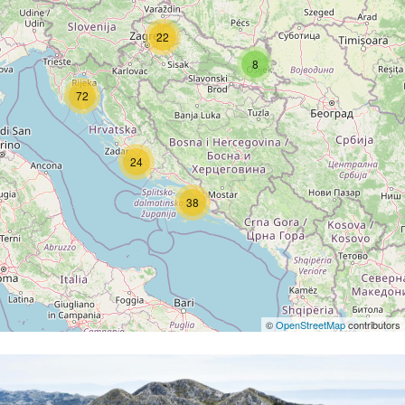
22
8
72
24
38
©
OpenStreetMap
contributors