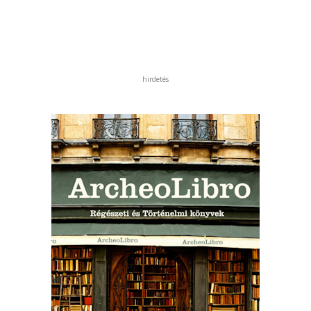
hirdetés