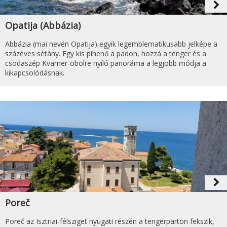
navigate_next
Opatija (Abbázia)
Abbázia (mai nevén Opatija) egyik legemblematikusabb jelképe a
százéves sétány. Egy kis pihenő a padon, hozzá a tenger és a
csodaszép Kvarner-öbölre nyíló panoráma a legjobb módja a
kikapcsolódásnak.
navigate_next
Poreč
Poreč az Isztriai-félsziget nyugati részén a tengerparton fekszik,