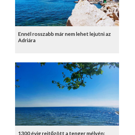
Ennél rosszabb már nem lehet lejutni az
Adriára
1300 évig rejtőzött a tenger mélyén: