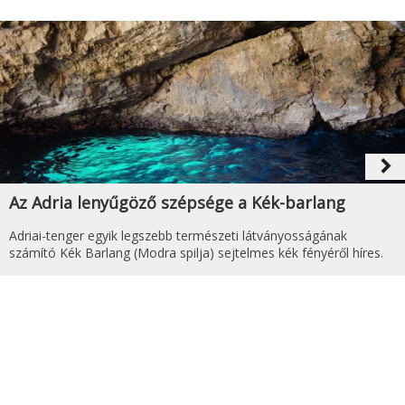
navigate_next
Az Adria lenyűgöző szépsége a Kék-barlang
Adriai-tenger egyik legszebb természeti látványosságának
számító Kék Barlang (Modra spilja) sejtelmes kék fényéről híres.