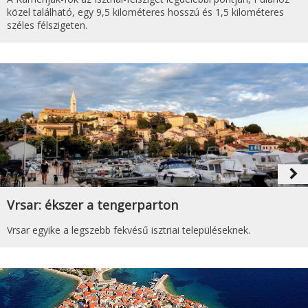
közel található, egy 9,5 kilométeres hosszú és 1,5 kilométeres
széles félszigeten.
navigate_next
Vrsar: ékszer a tengerparton
Vrsar egyike a legszebb fekvésű isztriai településeknek.