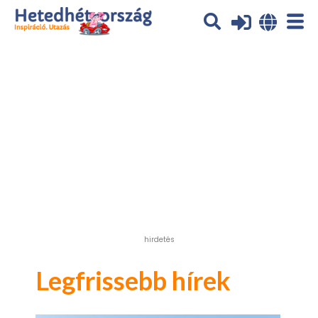
Az oldal sütiket (cookies) használ. További tájékoztatás itt:
Adatvédelmi tájékoztató
Ok
hirdetés
Legfrissebb hírek