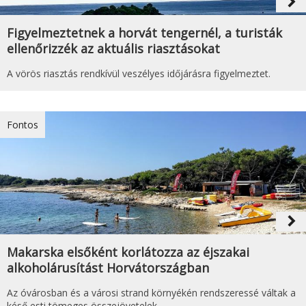
navigate_next
Figyelmeztetnek a horvát tengernél, a turisták
ellenőrizzék az aktuális riasztásokat
A vörös riasztás rendkívül veszélyes időjárásra figyelmeztet.
Fontos
navigate_next
Makarska elsőként korlátozza az éjszakai
alkoholárusítást Horvátországban
Az óvárosban és a városi strand környékén rendszeressé váltak a
késő esti tömeges összejövetelek.