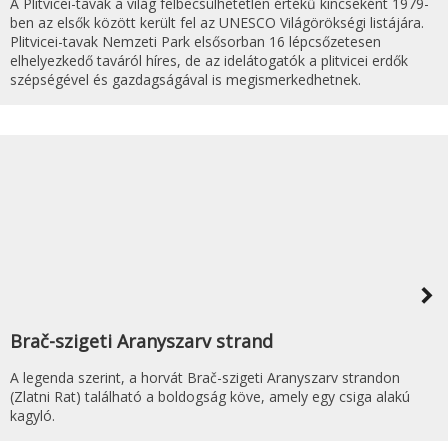
A Plitvicei-tavak a világ felbecsülhetetlen értékű kincseként 1979-
ben az elsők között került fel az UNESCO Világörökségi listájára.
Plitvicei-tavak Nemzeti Park elsősorban 16 lépcsőzetesen
elhelyezkedő taváról híres, de az idelátogatók a plitvicei erdők
szépségével és gazdagságával is megismerkedhetnek.
navigate_next
Brač-szigeti Aranyszarv strand
A legenda szerint, a horvát Brač-szigeti Aranyszarv strandon
(Zlatni Rat) található a boldogság köve, amely egy csiga alakú
kagyló.