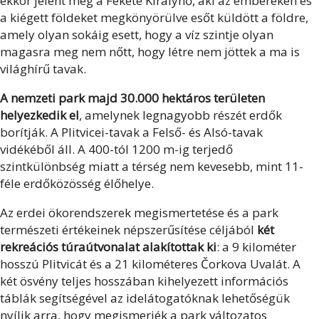
ekkor jelent meg a Fekete Királynő, aki az embereken és
a kiégett földeket megkönyörülve esőt küldött a földre,
amely olyan sokáig esett, hogy a víz szintje olyan
magasra meg nem nőtt, hogy létre nem jöttek a ma is
világhírű tavak.
A nemzeti park majd 30.000 hektáros területen
helyezkedik el
, amelynek legnagyobb részét erdők
borítják. A Plitvicei-tavak a Felső- és Alsó-tavak
vidékéből áll. A 400-tól 1200 m-ig terjedő
szintkülönbség miatt a térség nem kevesebb, mint 11-
féle erdőközösség élőhelye.
Az erdei ökorendszerek megismertetése és a park
természeti értékeinek népszerűsítése céljából
két
rekreációs túraútvonalat alakítottak ki
: a 9 kilométer
hosszú Plitvicát és a 21 kilométeres Čorkova Uvalát. A
két ösvény teljes hosszában kihelyezett információs
táblák segítségével az idelátogatóknak lehetőségük
nyílik arra, hogy megismerjék a park változatos