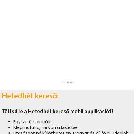
hirdetés
Hetedhét kereső:
Töltsd le a Hetedhét kereső mobil applikációt!
Egyszerű használat
Megmutatja, mi van a közelben
Utazáshoz nélkülözhetetlen: Magyar és külföldi úticélok