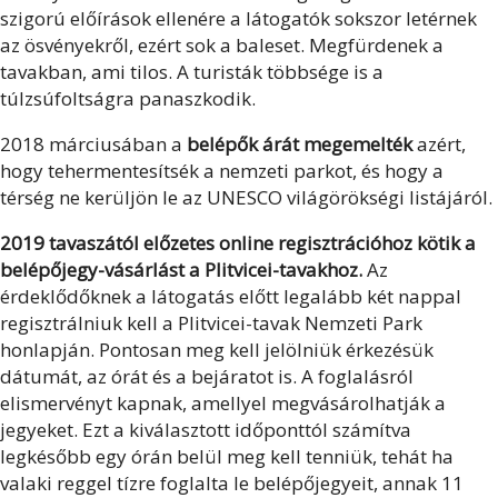
szigorú előírások ellenére a látogatók sokszor letérnek
az ösvényekről, ezért sok a baleset. Megfürdenek a
tavakban, ami tilos. A turisták többsége is a
túlzsúfoltságra panaszkodik.
2018 márciusában a
belépők árát megemelték
azért,
hogy tehermentesítsék a nemzeti parkot, és hogy a
térség ne kerüljön le az UNESCO világörökségi listájáról.
2019 tavaszától előzetes online regisztrációhoz kötik a
belépőjegy-vásárlást a Plitvicei-tavakhoz.
Az
érdeklődőknek a látogatás előtt legalább két nappal
regisztrálniuk kell a Plitvicei-tavak Nemzeti Park
honlapján. Pontosan meg kell jelölniük érkezésük
dátumát, az órát és a bejáratot is. A foglalásról
elismervényt kapnak, amellyel megvásárolhatják a
jegyeket. Ezt a kiválasztott időponttól számítva
legkésőbb egy órán belül meg kell tenniük, tehát ha
valaki reggel tízre foglalta le belépőjegyeit, annak 11