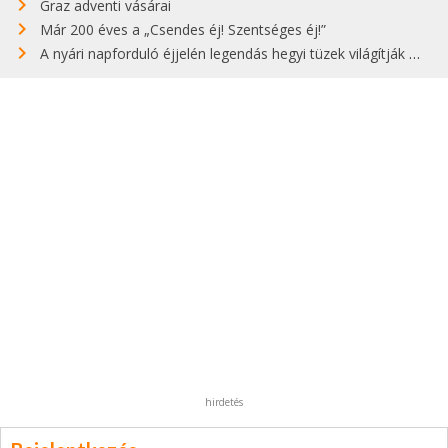
Graz adventi vásárai
Már 200 éves a „Csendes éj! Szentséges éj!”
A nyári napforduló éjjelén legendás hegyi tüzek világítják meg Zugspitzét
hirdetés