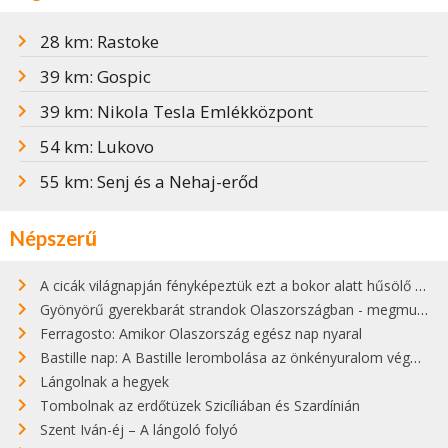
28 km: Rastoke
39 km: Gospic
39 km: Nikola Tesla Emlékközpont
54 km: Lukovo
55 km: Senj és a Nehaj-erőd
Népszerű
A cicák világnapján fényképeztük ezt a bokor alatt hűsölő cicát Kisorosziban
Gyönyörű gyerekbarát strandok Olaszországban - megmutatjuk a 15 legjobbat
Ferragosto: Amikor Olaszország egész nap nyaral
Bastille nap: A Bastille lerombolása az önkényuralom végét jelentette
Lángolnak a hegyek
Tombolnak az erdőtüzek Szicíliában és Szardínián
Szent Iván-éj – A lángoló folyó