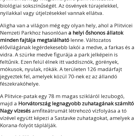
biológiai sokszínűségét. Az ösvények túrajelekkel,
nyilakkal vagy útjelzésekkel vannak ellátva.
Aligha van a világon még egy olyan hely, ahol a Plitvicei
Nemzeti Parkhoz hasonlóan
a helyi őshonos állatok
minden fajtája megtalálható
lenne. Változatos
élővilágának legérdekesebb lakói a medve, a farkas és a
vidra. A szürke medve figurája a park jelképein is
feltűnik. Ezen felül élnek itt vaddisznók, görények,
mókusok, nyulak, rókák. A területen 126 madárfajt
jegyeztek fel, amelyek közül 70-nek ez az állandó
fészekrakóhelye.
A Plitvice-patak egy 78 m magas szikláról lezubogó,
majd a
Horvátország legnagyobb zuhatagának számító
Nagy vízesés
amfiteátrumát létrehozó vízfolyása a tó
vízével együtt képezi a Sastavke zuhatagokat, amelyek a
Korana-folyót táplálják.