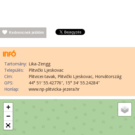
Kedvencnek jelölöm
Tartomány:
Lika-Zengg
Település:
Plitvički Ljeskovac
Cím:
Plitvicei-tavak, Plitvički Ljeskovac, Horvátország
GPS:
44° 51′ 55.42776″, 15° 34′ 55.24284″
Honlap:
www.np-plitvicka-jezera.hr
+
−