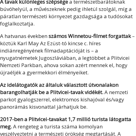
A tavak különleges szépsége
a természetbarátoknak
búvóhelyül, a művészeknek pedig ihletül szolgál, míg a
páratlan természeti környezet gazdagsága a tudósokat
foglalkoztatja.
A hatvanas években
számos Winnetou-filmet forgattak
–
köztük Karl May Az Ezüst-tó kincse c. híres
indiánregényének filmadaptációját is – a
nyugatnémetek Jugoszláviában, a legtöbbet a Plitvicei
Nemzeti Parkban, ahova sokan azért mennek el, hogy
újraéljék a gyermekkori élményeiket.
Az idelátogatók az általuk választott útvonalakon
barangolhatják be a Plitvicei-tavak vidékét.
A nemzeti
parkot gyalogszerrel, elektromos kishajóval és/vagy
panorámás kisvonattal járhatjuk be.
2017-ben a Plitvicei-tavakat 1,7 millió turista látogatta
meg.
A rengeteg a turista száma komolyan
veszélyeztetni a természeti örökség megtartását. A