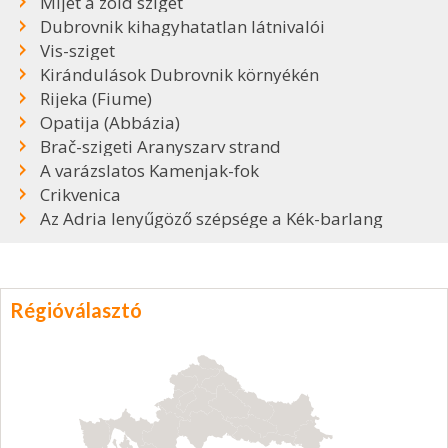
Mljet a zöld sziget
Dubrovnik kihagyhatatlan látnivalói
Vis-sziget
Kirándulások Dubrovnik környékén
Rijeka (Fiume)
Opatija (Abbázia)
Brač-szigeti Aranyszarv strand
A varázslatos Kamenjak-fok
Crikvenica
Az Adria lenyűgöző szépsége a Kék-barlang
Régióválasztó