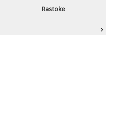
Rastoke
navigate_next