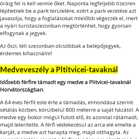
óráig fel is kell vennie őket. Naponta legfeljebb tízezren
léphetnek be a park területére, ezért a park vezetése azt
javasolja, hogy a foglalásokat mielőbb végezzék el, mert
a nyári turistaszezonban megtörténhet, hogy gyorsan
elfogynak a jegyek.
Az őszi, téli szezonban olcsóbbak a belépőjegyek,
érdemes kihasználni!
Medveveszély a Pltitvicei-tavaknál
Idősebb férfire támadt egy medve a Plitvicei-tavaknál
Horvátországban.
A 64 éves férfit este érte a támadás, elmondása szerint
sétálás közben, körülbelül 800 méterre a saját házától. A
medve egy bokor mögül futott elő, és azonnal rátámadt,
majd leterítette. A férfi védekezésül az arca elé emelte a
karját, a medve azt harapta meg, majd otthagyta. Az