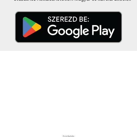
hirdetés