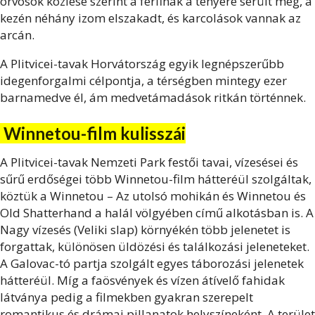
orvosok közlése szerint a férfinak a tenyere sérült meg, a
kezén néhány izom elszakadt, és karcolások vannak az
arcán.
A Plitvicei-tavak Horvátország egyik legnépszerűbb
idegenforgalmi célpontja, a térségben mintegy ezer
barnamedve él, ám medvetámadások ritkán történnek.
Winnetou-film kulisszái
A Plitvicei-tavak Nemzeti Park festői tavai, vízesései és
sűrű erdőségei több Winnetou-film hátteréül szolgáltak,
köztük a Winnetou – Az utolsó mohikán és Winnetou és
Old Shatterhand a halál völgyében című alkotásban is. A
Nagy vízesés (Veliki slap) környékén több jelenetet is
forgattak, különösen üldözési és találkozási jeleneteket.
A Galovac-tó partja szolgált egyes táborozási jelenetek
hátteréül. Míg a faösvények és vízen átívelő fahidak
látványa pedig a filmekben gyakran szerepelt
romantikus és drámai pillanatok helyszíneként. A terület