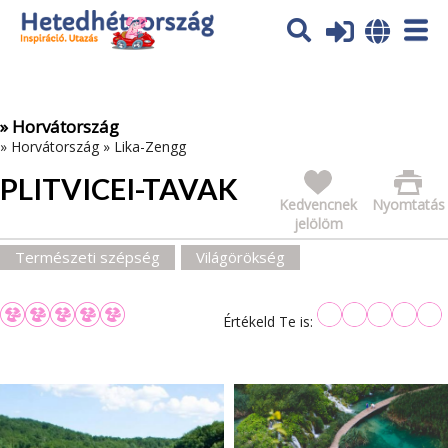
Az oldal sütiket (cookies) használ. További tájékoztatás itt:
Adatvédelmi tájékoztató
Ok
» Horvátország
»
Horvátország
»
Lika-Zengg
PLITVICEI-TAVAK
Kedvencnek
Nyomtatás
jelölöm
Természeti szépség
Világörökség
Értékeld Te is: