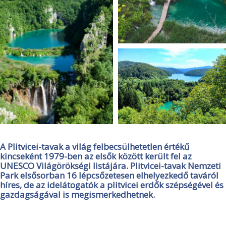
A Plitvicei-tavak a világ felbecsülhetetlen értékű
kincseként 1979-ben az elsők között került fel az
UNESCO Világörökségi listájára. Plitvicei-tavak Nemzeti
Park elsősorban 16 lépcsőzetesen elhelyezkedő taváról
híres, de az idelátogatók a plitvicei erdők szépségével és
gazdagságával is megismerkedhetnek.