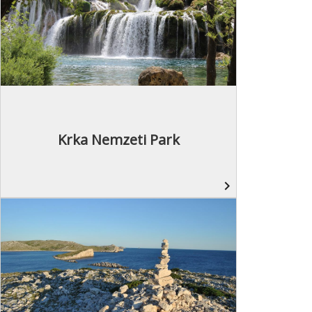
Krka Nemzeti Park
navigate_next