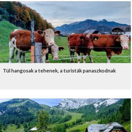
Túl hangosak a tehenek, a turisták panaszkodnak