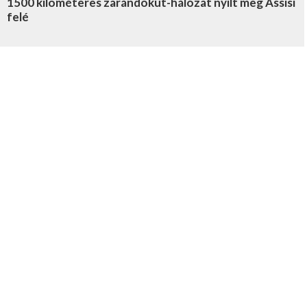
1500 kilométeres zarándokút-hálózat nyílt meg Assisi
felé