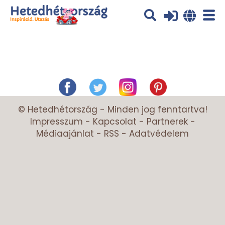
Az oldal sütiket (cookies) használ. További tájékoztatás itt:
Adatvédelmi
tájékoztató
Ok
© Hetedhétország - Minden jog fenntartva!
Impresszum
-
Kapcsolat
-
Partnerek
-
Médiaajánlat
-
RSS
-
Adatvédelem