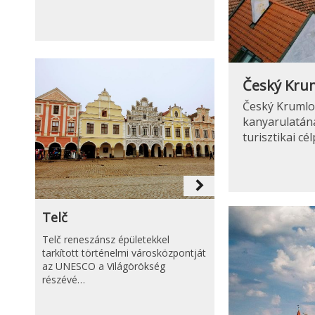
Český Kru
Český Krumlo
kanyarulatána
turisztikai c
navigate_next
Telč
Telč reneszánsz épületekkel
tarkított történelmi városközpontját
az UNESCO a Világörökség
részévé…