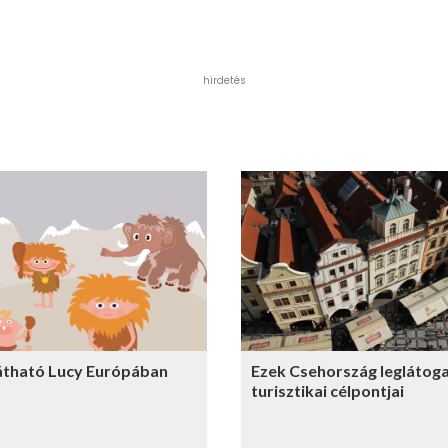
hirdetés
látható Lucy Európában
Ezek Csehország leglátog
turisztikai célpontjai