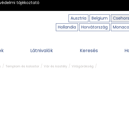
védelmi tájékoztató
Ausztria
Belgium
Csehor
Hollandia
Horvátország
Monac
ek
Látnivalók
Keresés
H
s
Templom és kolostor
Vár és kastély
Világörökség