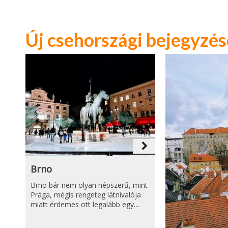
Új csehországi bejegyzé
navigate_next
Brno
Brno bár nem olyan népszerű, mint
Prága, mégis rengeteg látnivalója
miatt érdemes ott legalább egy…