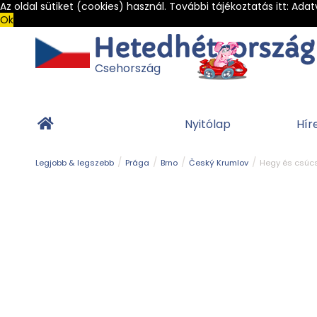
Az oldal sütiket (cookies) használ. További tájékoztatás itt:
Adat
Ok
Csehország
Nyitólap
Hír
Legjobb & legszebb
Prága
Brno
Český Krumlov
Hegy és csúc