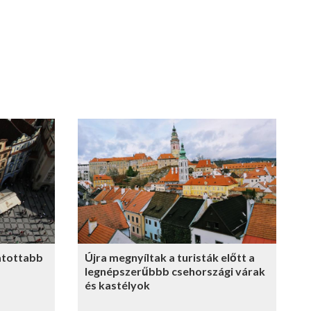
atottabb
Újra megnyíltak a turisták előtt a
legnépszerűbbb csehországi várak
és kastélyok