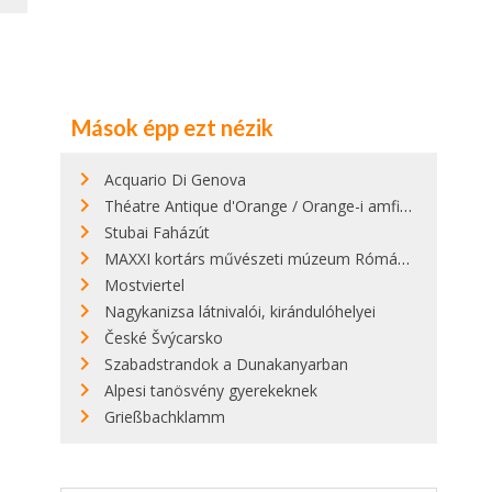
Mások épp ezt nézik
Acquario Di Genova
Théatre Antique d'Orange / Orange-i amfitátrum
Stubai Faházút
MAXXI kortárs művészeti múzeum Rómában
Mostviertel
Nagykanizsa látnivalói, kirándulóhelyei
České Švýcarsko
Szabadstrandok a Dunakanyarban
Alpesi tanösvény gyerekeknek
Grießbachklamm