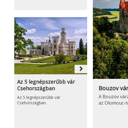
navigate_next
Az 5 legnépszerűbb vár
Bouzov vá
Csehországban
A Bouzov vára
Az 5 legnépszerűbb vár
az Olomouc-tó
Csehországban.