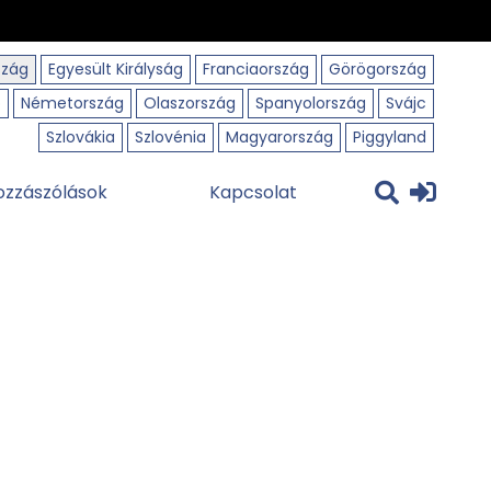
szág
Egyesült Királyság
Franciaország
Görögország
o
Németország
Olaszország
Spanyolország
Svájc
Szlovákia
Szlovénia
Magyarország
Piggyland
ozzászólások
Kapcsolat