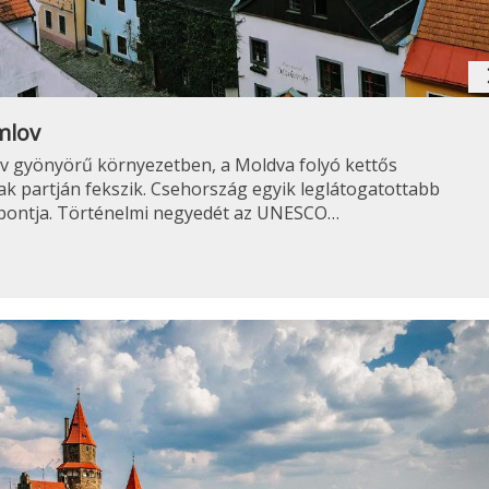
navig
mlov
v gyönyörű környezetben, a Moldva folyó kettős
k partján fekszik. Csehország egyik leglátogatottabb
élpontja. Történelmi negyedét az UNESCO…