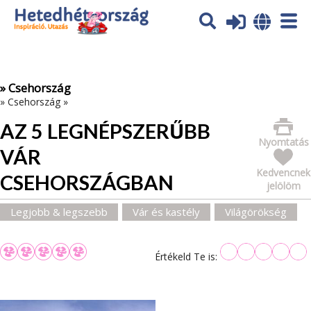
Az oldal sütiket (cookies) használ. További tájékoztatás itt:
Adatvédelmi tájékoztató
Ok
» Csehország
»
Csehország
»
AZ 5 LEGNÉPSZERŰBB
Nyomtatás
VÁR
Kedvencnek
CSEHORSZÁGBAN
jelölöm
Legjobb & legszebb
Vár és kastély
Világörökség
Értékeld Te is: