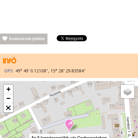
Kedvencnek jelölöm
GPS:
49° 49′ 0.12108″, 15° 28′ 29.83584″
+
−
Az 5 legnépszerűbb vár Csehországban