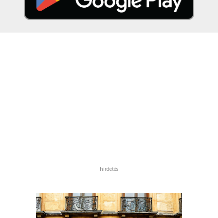
hirdetés