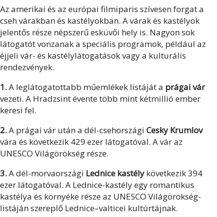
Az amerikai és az európai filmiparis szívesen forgat a
cseh várakban és kastélyokban. A várak és kastélyok
jelentős része népszerű esküvői hely is. Nagyon sok
látogatót vonzanak a speciális programok, például az
éjjeli vár- és kastélylátogatások vagy a kulturális
rendezvények.
1.
A leglátogatottabb műemlékek listáját a
prágai vár
vezeti. A Hradzsint évente több mint kétmillió ember
keresi fel.
2.
A prágai vár után a dél-csehországi
Cesky Krumlov
vára és következik 429 ezer látogatóval. A vár az
UNESCO Világörökség része.
3.
A dél-morvaországi
Lednice kastély
következik 394
ezer látogatóval. A Lednice-kastély egy romantikus
kastélya és környéke része az UNESCO Világörökség-
listáján szereplő Lednice–valticei kultúrtájnak.