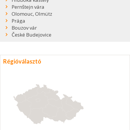
Pernštejn vára
Olomouc, Olmütz
Prága
Bouzov vár
České Budejovice
Régióválasztó