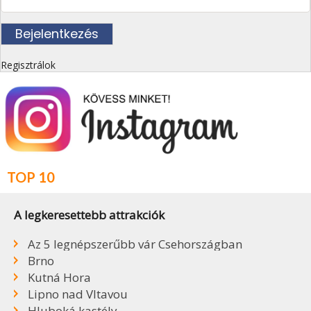
Regisztrálok
TOP 10
A legkeresettebb attrakciók
Az 5 legnépszerűbb vár Csehországban
Brno
Kutná Hora
Lipno nad Vltavou
Hluboká kastély