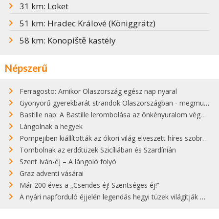
31 km: Loket
51 km: Hradec Králové (Königgrätz)
58 km: Konopiště kastély
Népszerű
Ferragosto: Amikor Olaszország egész nap nyaral
Gyönyörű gyerekbarát strandok Olaszországban - megmutatjuk a 15 legjobbat
Bastille nap: A Bastille lerombolása az önkényuralom végét jelentette
Lángolnak a hegyek
Pompejiben kiállították az ókori világ elveszett híres szobrának másolatát
Tombolnak az erdőtüzek Szicíliában és Szardínián
Szent Iván-éj – A lángoló folyó
Graz adventi vásárai
Már 200 éves a „Csendes éj! Szentséges éj!”
A nyári napforduló éjjelén legendás hegyi tüzek világítják meg Zugspitzét