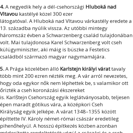
4.
A negyedik hely a dél-csehországi
Hluboká nad
Vltavou
kastélyé közel 300 ezer
látogatóval. A Hluboká nad Vltavou várkastély eredete a
13. századba nyúlik vissza. Az utóbbi mintegy
háromszáz évben a Schwarzenberg család tulajdonában
volt. Mai tulajdonosa Karel Schwarzenberg volt cseh
külügyminiszter, aki máig is büszke a Festetics
családból származó magyar nagymamájára.
5.
A Prága közelében álló
Karlstejn királyi várat
tavaly
több mint 200 ezren nézték meg. A vár arról nevezetes,
hogy oda egykor nők nem léphettek be, s valamikor ott
őrizték a cseh koronázási ékszereket
is. Karlštejn Csehország egyik leglátványosabb, teljesen
épen maradt gótikus vára, a középkori Cseh
Királyság egyik jelképe. A várat 1348–1355 között
építtette IV. Károly német-római császár eredetileg
pihenőhelyül. A hosszú építkezés közben azonban
módosította rendeltetését: végül a császári és a cseh