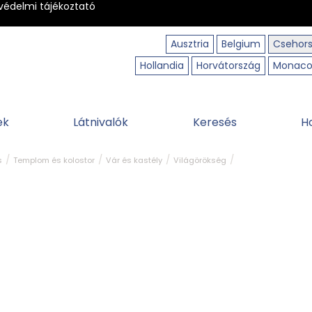
védelmi tájékoztató
Ausztria
Belgium
Csehor
Hollandia
Horvátország
Monac
ek
Látnivalók
Keresés
H
s
Templom és kolostor
Vár és kastély
Világörökség