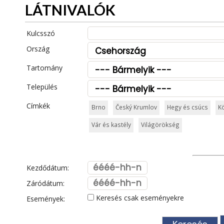
LÁTNIVALÓK
Kulcsszó
Ország
Tartomány
Település
Címkék
Brno
Český Krumlov
Hegy és csúcs
K
Vár és kastély
Világörökség
Kezdődátum:
Záródátum:
Keresés csak eseményekre
Események: