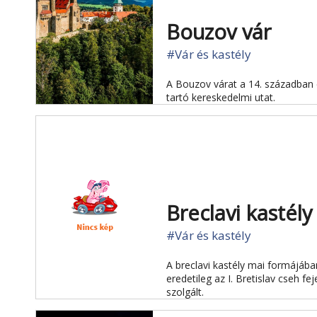
Bouzov vár
#Vár és kastély
A Bouzov várat a 14. században é
tartó kereskedelmi utat.
Breclavi kastély
#Vár és kastély
A breclavi kastély mai formájába
eredetileg az I. Bretislav cseh f
szolgált.