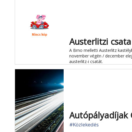
Austerlitzi csata
A Brno melletti Austerlitz kasté
november végén / december elejé
austerlitz-i csatát.
Autópályadíjak
#Közlekedés