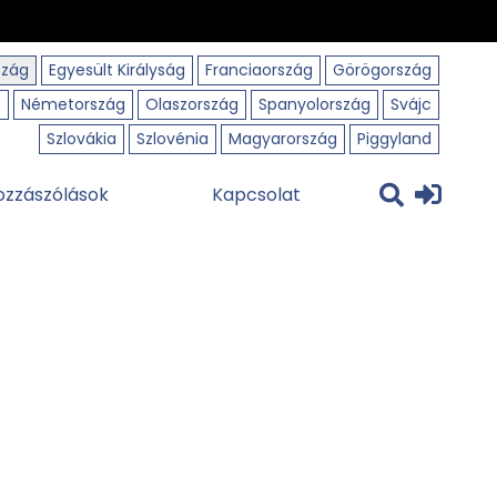
szág
Egyesült Királyság
Franciaország
Görögország
o
Németország
Olaszország
Spanyolország
Svájc
Szlovákia
Szlovénia
Magyarország
Piggyland
ozzászólások
Kapcsolat