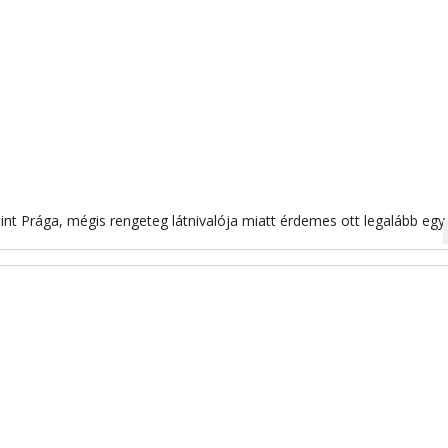
nt Prága, mégis rengeteg látnivalója miatt érdemes ott legalább egy
na