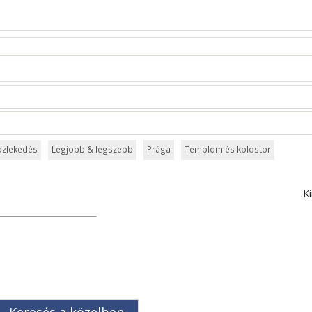
özlekedés
Legjobb & legszebb
Prága
Templom és kolostor
Ki