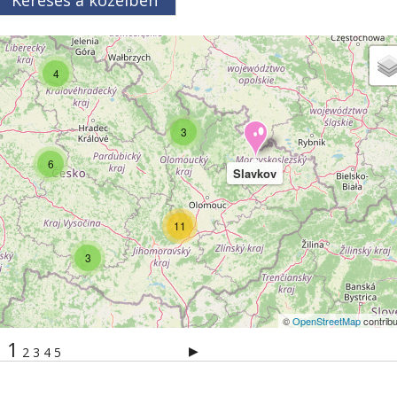
Keresés a közelben
4
3
6
Slavkov
11
3
©
OpenStreetMap
contribu
1
▶
2
3
4
5