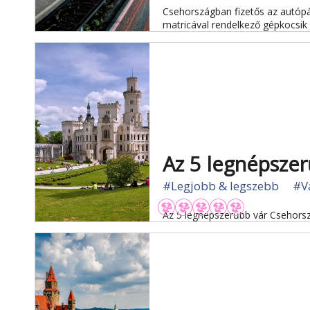
Csehországban fizetős az autópá
matricával rendelkező gépkocsik 
Az 5 legnépsze
#Legjobb & legszebb
#Vá
Az 5 legnépszerűbb vár Csehors