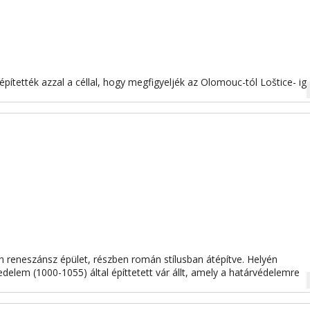
pítették azzal a céllal, hogy megfigyeljék az Olomouc-tól Loštice- ig
na
n reneszánsz épület, részben román stílusban átépítve. Helyén
ejedelem (1000-1055) által építtetett vár állt, amely a határvédelemre
na