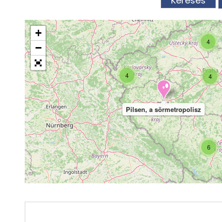
+
4
−
4
4
Pilsen, a sörmetropolisz
6