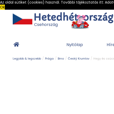
Az oldal sütiket (cookies) használ. További tájékoztatás itt:
Adat
Ok
Csehország
Nyitólap
Hír
Legjobb & legszebb
Prága
Brno
Český Krumlov
Hegy és csúc