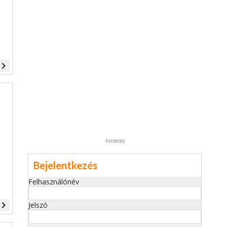
vigate_next
hirdetés
Bejelentkezés
Felhasználónév
vigate_next
Jelszó