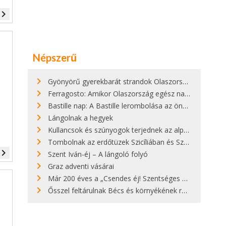
vigate_next
Népszerű
Gyönyörű gyerekbarát strandok Olaszországban - megmutatjuk a 15 legjobbat
Ferragosto: Amikor Olaszország egész nap nyaral
Bastille nap: A Bastille lerombolása az önkényuralom végét jelentette
Lángolnak a hegyek
Kullancsok és szúnyogok terjednek az alpesi legelőkön
Tombolnak az erdőtüzek Szicíliában és Szardínián
vigate_next
Szent Iván-éj – A lángoló folyó
Graz adventi vásárai
Már 200 éves a „Csendes éj! Szentséges éj!”
Ősszel feltárulnak Bécs és környékének rendkívüli építészeti kincsei