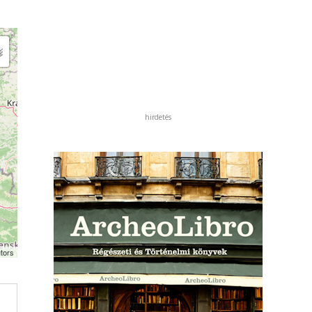
hirdetés
tors