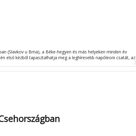
lyban (Slavkov u Brna), a Béke-hegyen és más helyeken minden év
n első kézből tapasztalhatja meg a leghíresebb napóleoni csatát, az
na
 Csehországban