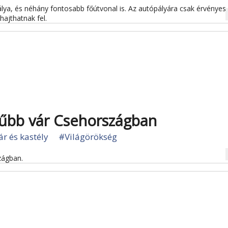
lya, és néhány fontosabb főútvonal is. Az autópályára csak érvényes
na
hajthatnak fel.
rűbb vár Csehországban
r és kastély
#Világörökség
na
zágban.