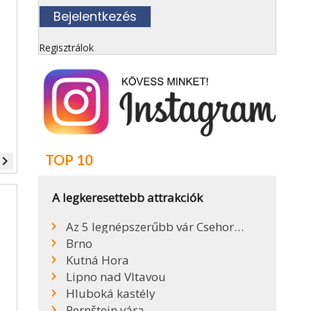
Regisztrálok
TOP 10
vigate_next
A legkeresettebb attrakciók
Az 5 legnépszerűbb vár Csehországban
Brno
Kutná Hora
Lipno nad Vltavou
Hluboká kastély
Pernštejn vára