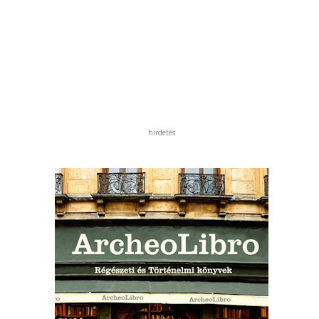
hirdetés