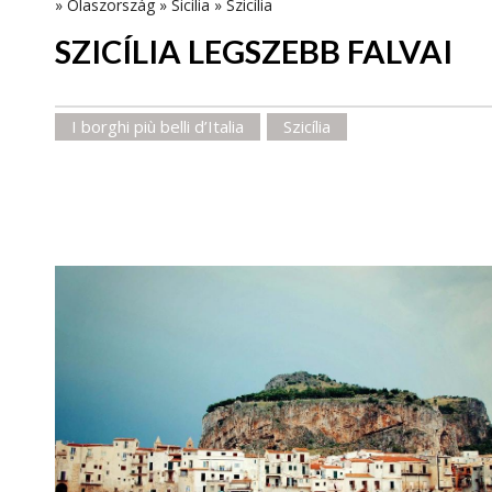
»
Olaszország
»
Sicilia
»
Szicília
SZICÍLIA LEGSZEBB FALVAI
I borghi più belli d’Italia
Szicília