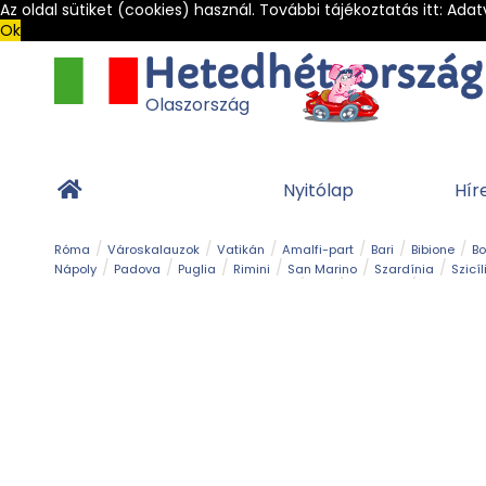
Az oldal sütiket (cookies) használ. További tájékoztatás itt:
Adat
Ok
Olaszország
Nyitólap
Hír
Róma
Városkalauzok
Vatikán
Amalfi-part
Bari
Bibione
B
Nápoly
Padova
Puglia
Rimini
San Marino
Szardínia
Szicíl
Barlang
Bob
Esemény
Ételek és 
Magyar emlékek
Múzeum
Nyaralóhelyek
Ókor
Panoráma út
Tengerpart
Toszkán tengerpart
Túra
Vár és kastély
Világörö