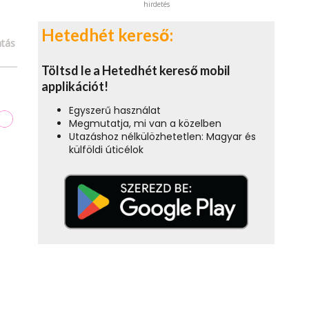
hirdetés
Hetedhét kereső:
tás
Töltsd le a Hetedhét kereső mobil
applikációt!
Egyszerű használat
Megmutatja, mi van a közelben
Utazáshoz nélkülözhetetlen: Magyar és
külföldi úticélok