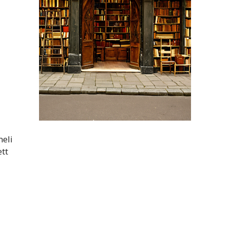
meli
ett