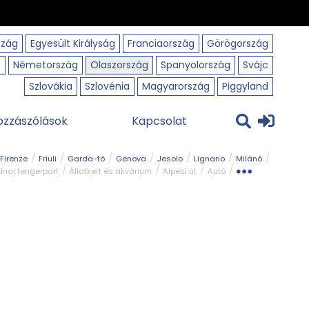
szág
Egyesült Királyság
Franciaország
Görögország
o
Németország
Olaszország
Spanyolország
Svájc
Szlovákia
Szlovénia
Magyarország
Piggyland
ozzászólások
Kapcsolat
Firenze
Friuli
Garda-tó
Genova
Jesolo
Lignano
Milánó
riai tengerpart
Állatkert és akvárium
Alpesi út
Autó
rk
Kerékpár
Kilátó
Legszebb
Ligur tengerpart
Szirt és fok
Szurdok
Tavak
Templom és kolostor