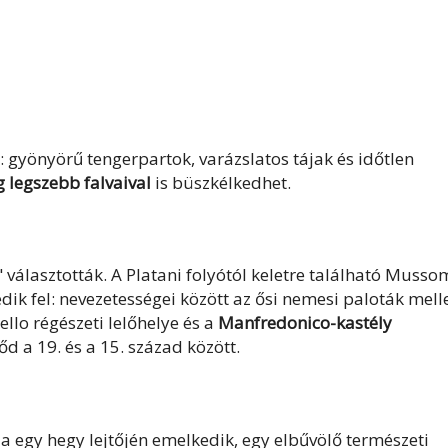
 gyönyörű tengerpartok, varázslatos tájak és időtlen
 legszebb falvaival
is büszkélkedhet.
 választották. A Platani folyótól keletre található Musso
ik fel: nevezetességei között az ősi nemesi paloták mell
llo régészeti lelőhelye és a
Manfredonico-kastély
rőd a 19. és a 15. század között.
a egy hegy lejtőjén emelkedik, egy elbűvölő természeti