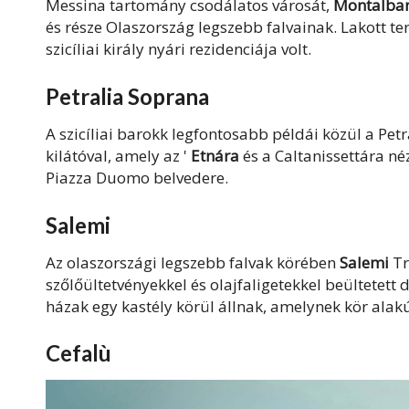
Messina tartomány csodálatos városát,
Montalban
és része Olaszország legszebb falvainak. Lakott ter
szicíliai király nyári rezidenciája volt.
Petralia Soprana
A szicíliai barokk legfontosabb példái közül a Pe
kilátóval, amely az '
Etnára
és a Caltanissettára né
Piazza Duomo belvedere.
Salemi
Az olaszországi legszebb falvak körében
Salemi
Tr
szőlőültetvényekkel és olajfaligetekkel beültetett
házak egy kastély körül állnak, amelynek kör alak
Cefalù