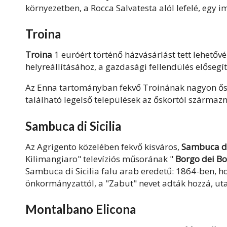
környezetben, a Rocca Salvatesta alól lefelé, egy
Troina
Troina
1 euróért történő házvásárlást tett lehetővé 
helyreállításához, a gazdasági fellendülés elősegí
Az Enna tartományban fekvő Troinának nagyon ősi
található legelső települések az őskortól származ
Sambuca di Sicilia
Az Agrigento közelében fekvő kisváros,
Sambuca di 
Kilimangiaro" televíziós műsorának "
Borgo dei Bo
Sambuca di Sicilia falu arab eredetű: 1864-ben, 
önkormányzattól, a "Zabut" nevet adták hozzá, uta
Montalbano Elicona