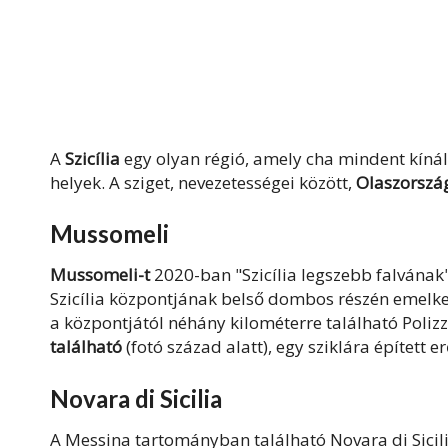
A
Szicília
egy olyan régió, amely cha mindent kínál:
helyek. A sziget, nevezetességei között,
Olaszország
Mussomeli
Mussomeli-t
2020-ban "Szicília legszebb falvának"
Szicília központjának belső dombos részén emelked
a központjától néhány kilométerre található Polizze
található
(fotó század alatt), egy sziklára épített e
Novara di Sicilia
A Messina tartományban található Novara di Sicili