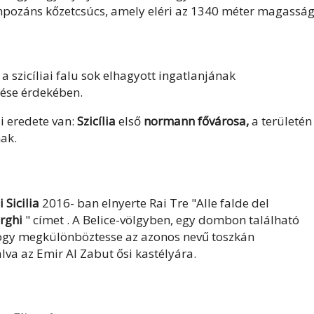
 impozáns kőzetcsúcs, amely eléri az 1340 méter magasság
a szicíliai falu sok elhagyott ingatlanjának
tése érdekében.
 eredete van:
Szicília
első
normann fővárosa,
a területén
nak.
Sicilia
2016- ban elnyerte Rai Tre "Alle falde del
rghi
" címet . A Belice-völgyben, egy dombon található
hogy megkülönböztesse az azonos nevű toszkán
lva az Emir Al Zabut ősi kastélyára.