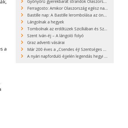
ák,
Gyönyörű gyerekbarát strandok Olaszországban - megmutatjuk a 15 legjobbat
Ferragosto: Amikor Olaszország egész nap nyaral
Bastille nap: A Bastille lerombolása az önkényuralom végét jelentette
Lángolnak a hegyek
Tombolnak az erdőtüzek Szicíliában és Szardínián
Szent Iván-éj – A lángoló folyó
Graz adventi vásárai
és a
Már 200 éves a „Csendes éj! Szentséges éj!”
A nyári napforduló éjjelén legendás hegyi tüzek világítják meg Zugspitzét
A
a