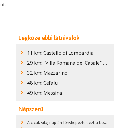
ot.
Legközelebbi látnivalók
11 km: Castello di Lombardia
29 km: "Villa Romana del Casale" római villa
32 km: Mazzarino
48 km: Cefalu
49 km: Messina
Népszerű
A cicák világnapján fényképeztük ezt a bokor alatt hűsölő cicát Kisorosziban