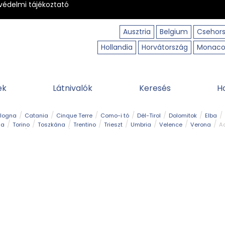
védelmi tájékoztató
Ausztria
Belgium
Csehor
Hollandia
Horvátország
Monac
ek
Látnivalók
Keresés
H
ologna
Catania
Cinque Terre
Como-i tó
Dél-Tirol
Dolomitok
Elba
ia
Torino
Toszkána
Trentino
Trieszt
Umbria
Velence
Verona
Ad
receptek
Filmhelyszín
Hegy és csúcs
I borghi più belli d’Italia
Kalandpa
Park és kert
Szabadidőpark
Szánkópálya
Szentek és ereklyék
Sziget
kség
Vízesés