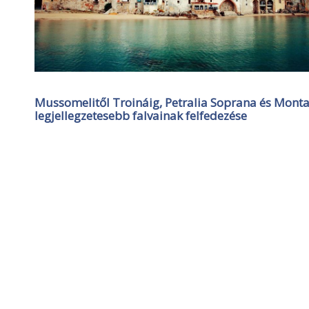
Mussomelitől Troináig, Petralia Soprana és Montal
legjellegzetesebb falvainak felfedezése