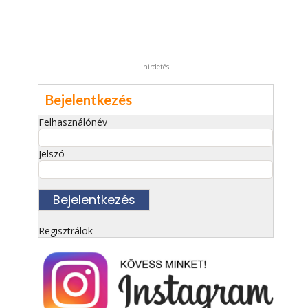
hirdetés
Bejelentkezés
Felhasználónév
Jelszó
Regisztrálok