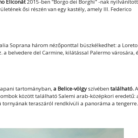
o Eliconát
2015-ben "Borgo dei Borghi" -nak nyilvánított
ületének ősi részén van egy kastély, amely III. Federico
tralia Soprana három nézőponttal büszkélkedhet: a Loreto
z. a belvedere del Carmine, kilátással Palermo városára, 
apani tartományban,
a Belice-völgy
szívében
található.
 dombok között található Salemi arab-középkori eredetű: 
ú tornyának teraszáról rendkívüli a panoráma a tengerre.