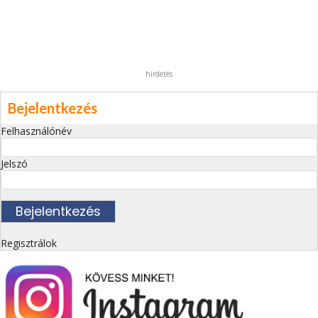
hirdetés
Bejelentkezés
Felhasználónév
Jelszó
Regisztrálok