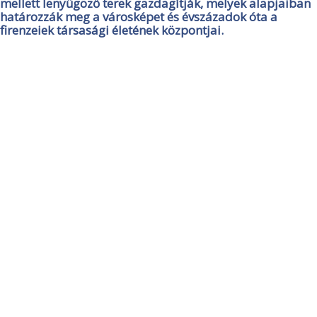
mellett lenyűgöző terek gazdagítják, melyek alapjaiban
határozzák meg a városképet és évszázadok óta a
firenzeiek társasági életének központjai.