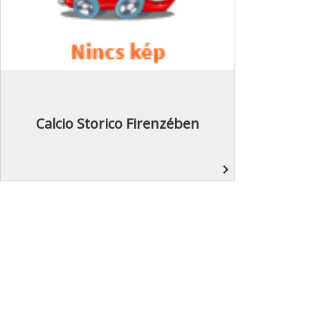
Calcio Storico Firenzében
navigate_next