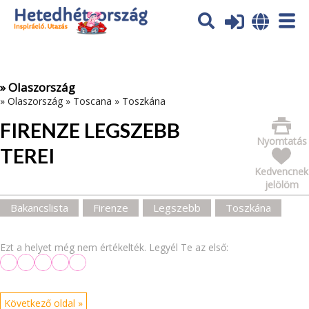
Az oldal sütiket (cookies) használ. További tájékoztatás itt:
Adatvédelmi tájékoztató
Ok
» Olaszország
»
Olaszország
»
Toscana
»
Toszkána
FIRENZE LEGSZEBB
Nyomtatás
TEREI
Kedvencnek
jelölöm
Bakancslista
Firenze
Legszebb
Toszkána
Ezt a helyet még nem értékelték. Legyél Te az első:
Következő oldal »