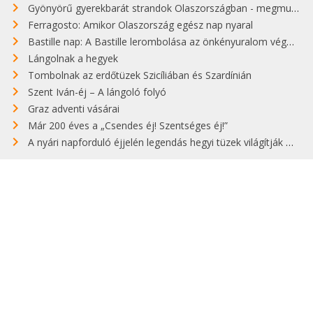
Gyönyörű gyerekbarát strandok Olaszországban - megmutatjuk a 15 legjobbat
Ferragosto: Amikor Olaszország egész nap nyaral
Bastille nap: A Bastille lerombolása az önkényuralom végét jelentette
Lángolnak a hegyek
Tombolnak az erdőtüzek Szicíliában és Szardínián
Szent Iván-éj – A lángoló folyó
Graz adventi vásárai
Már 200 éves a „Csendes éj! Szentséges éj!”
A nyári napforduló éjjelén legendás hegyi tüzek világítják meg Zugspitzét