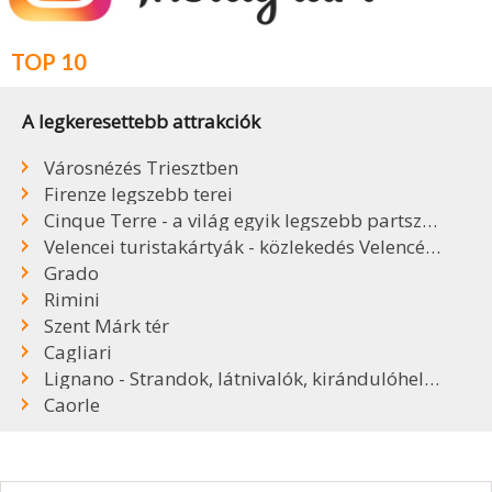
TOP 10
A legkeresettebb attrakciók
Városnézés Triesztben
Firenze legszebb terei
Cinque Terre - a világ egyik legszebb partszakasza
Velencei turistakártyák - közlekedés Velencében
Grado
Rimini
Szent Márk tér
Cagliari
Lignano - Strandok, látnivalók, kirándulóhelyek
Caorle