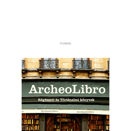
hirdetés