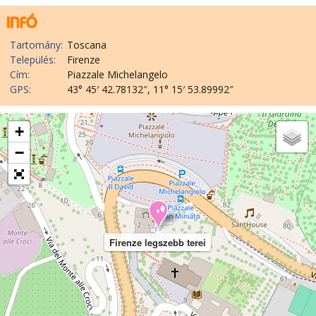
Tartomány:
Toscana
Település:
Firenze
Cím:
Piazzale Michelangelo
GPS:
43° 45′ 42.78132″, 11° 15′ 53.89992″
+
−
Firenze legszebb terei