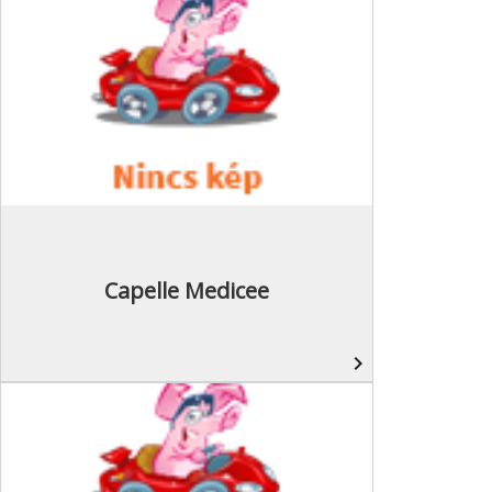
Capelle Medicee
navigate_next