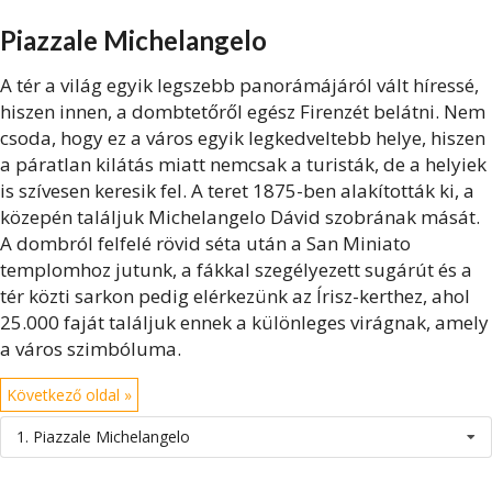
Piazzale Michelangelo
A tér a világ egyik legszebb panorámájáról vált híressé,
hiszen innen, a dombtetőről egész Firenzét belátni. Nem
csoda, hogy ez a város egyik legkedveltebb helye, hiszen
a páratlan kilátás miatt nemcsak a turisták, de a helyiek
is szívesen keresik fel. A teret 1875-ben alakították ki, a
közepén találjuk Michelangelo Dávid szobrának mását.
A dombról felfelé rövid séta után a San Miniato
templomhoz jutunk, a fákkal szegélyezett sugárút és a
tér közti sarkon pedig elérkezünk az Írisz-kerthez, ahol
25.000 faját találjuk ennek a különleges virágnak, amely
a város szimbóluma.
Következő oldal »
1. Piazzale Michelangelo