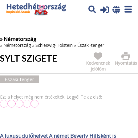
Az oldal sütiket (cookies) használ. További tájékoztatás itt:
Adatvédelmi tájékoztató
Ok
» Németország
»
Németország
»
Schleswig-Holstein
»
Északi-tenger
SYLT SZIGETE
Kedvencnek
Nyomtatás
jelölöm
Északi-tenger
Ezt a helyet még nem értékelték. Legyél Te az első:
A luxusüdülőhelyet A német Beverly Hillsként is