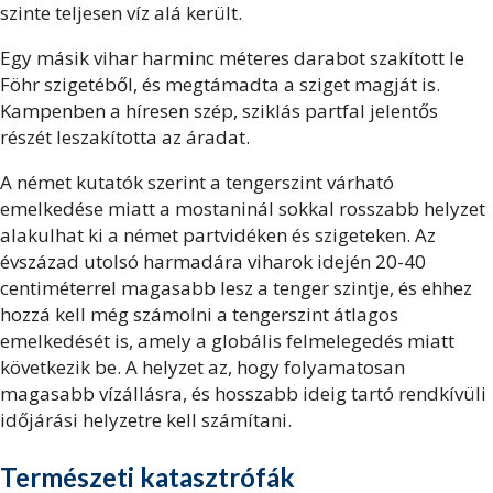
szinte teljesen víz alá került.
Egy másik vihar
harminc méteres darabot szakított le
Föhr szigetéből, és megtámadta a sziget magját is.
Kampenben a híresen szép, sziklás partfal jelentős
részét leszakította az áradat.
A német kutatók szerint a tengerszint várható
emelkedése miatt a mostaninál sokkal rosszabb helyzet
alakulhat ki a német partvidéken és szigeteken. Az
évszázad utolsó harmadára viharok idején 20-40
centiméterrel magasabb lesz a tenger szintje, és ehhez
hozzá kell még számolni a tengerszint átlagos
emelkedését is, amely a globális felmelegedés miatt
következik be. A helyzet az, hogy folyamatosan
magasabb vízállásra, és hosszabb ideig tartó rendkívüli
időjárási helyzetre kell számítani.
Természeti katasztrófák