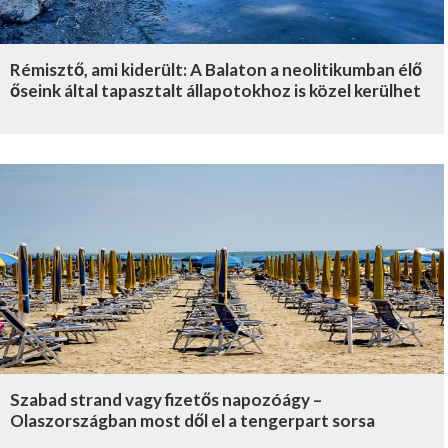
Rémisztő, ami kiderült: A Balaton a neolitikumban élő
őseink által tapasztalt állapotokhoz is közel kerülhet
Szabad strand vagy fizetős napozóágy –
Olaszországban most dől el a tengerpart sorsa