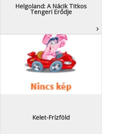
Helgoland: A Nácik Titkos
Tengeri Erődje
navigate_next
Kelet-Frízföld