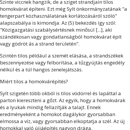
Szinte viccnek hangzik, de a sziget strandjain tilos
homokvárat építeni. Ezt még Sylt önkormányzatának "a
tengerpart közhasználatának korlátozásáról szóló"
alapszabálya is kimondja. Az (5) bekezdés így szól:
"Közigazgatási szabálysértésnek minősül [...], aki
szándékosan vagy gondatlanságból homokvárat épít
vagy gödröt ás a strand területén".
Szintén tilos például a szemét elásása, a strandszékek
beszennyezése vagy felborítása, a tűzgyújtás engedély
nélkül és a túl hangos zenelejátszás.
Miért tilos a homokvárépítés?
Sylt szigetén több okból is tilos vödörrel és lapáttal a
parton kiereszteni a gőzt. Az egyik, hogy a homokvárak
és a lyukak mindig fellazítják a talajt. Ennek
eredményeként a homokot dagálykor gyorsabban
elmossa a víz, vagy gyorsabban elkoptatja a szél. Az új
homokkal való újjáépítés nagyon drága.