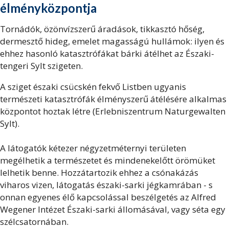
élményközpontja
Tornádók, özönvízszerű áradások, tikkasztó hőség,
dermesztő hideg, emelet magasságú hullámok: ilyen és
ehhez hasonló katasztrófákat bárki átélhet az Északi-
tengeri Sylt szigeten.
A sziget északi csücskén fekvő Listben ugyanis
természeti katasztrófák élményszerű átélésére alkalmas
központot hoztak létre (Erlebniszentrum Naturgewalten
Sylt).
A látogatók kétezer négyzetméternyi területen
megélhetik a természetet és mindenekelőtt örömüket
lelhetik benne. Hozzátartozik ehhez a csónakázás
viharos vizen, látogatás északi-sarki jégkamrában - s
onnan egyenes élő kapcsolással beszélgetés az Alfred
Wegener Intézet Északi-sarki állomásával, vagy séta egy
szélcsatornában.