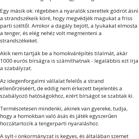
Egy másik ok: régebben a nyaralók szerettek gödröt ásni
a strandszékeik köré, hogy megvédjék magukat a friss
parti széltől. Amikor a dagály bejött, a lyukakat elmosta
a tenger, és elég nehéz volt megmenteni a
strandszékeket.
Akik nem tartják be a homokvárépítés tilalmát, akár
1000 eurós bírságra is számíthatnak - legalábbis ezt írja
a szabályzat.
Az idegenforgalmi vállalat felelős a strand
ellenőrzéséért, de eddig nem érkezett bejelentés a
szabályozó hatóságokhoz, ezért bírságot se szabtak ki.
Természetesen mindenki, akinek van gyereke, tudja,
hogy a homokban való ásás és játék egyszerűen
hozzátartozik a tengerparti nyaraláshoz.
A sylt-i önkormányzat is kegyes, és általában szemet