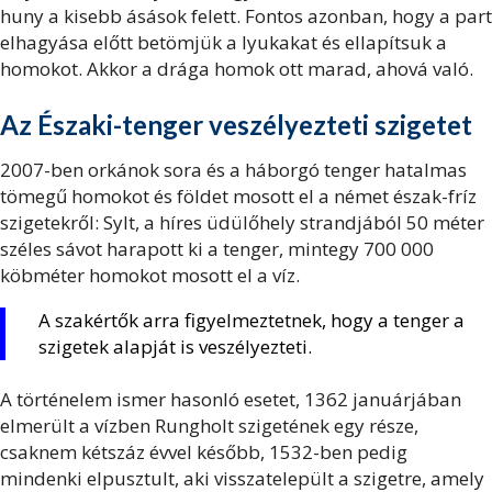
huny a kisebb ásások felett. Fontos azonban, hogy a part
elhagyása előtt betömjük a lyukakat és ellapítsuk a
homokot. Akkor a drága homok ott marad, ahová való.
Az Északi-tenger veszélyezteti szigetet
2007-ben orkánok sora és a háborgó tenger hatalmas
tömegű homokot és földet mosott el a német észak-fríz
szigetekről: Sylt, a híres üdülőhely strandjából 50 méter
széles sávot harapott ki a tenger, mintegy 700 000
köbméter homokot mosott el a víz.
A szakértők arra figyelmeztetnek, hogy a tenger a
szigetek alapját is veszélyezteti.
A történelem ismer hasonló esetet, 1362 januárjában
elmerült a vízben Rungholt szigetének egy része,
csaknem kétszáz évvel később, 1532-ben pedig
mindenki elpusztult, aki visszatelepült a szigetre, amely