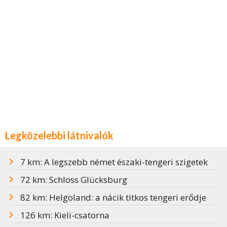
Legközelebbi látnivalók
7 km: A legszebb német északi-tengeri szigetek
72 km: Schloss Glücksburg
82 km: Helgoland: a nácik titkos tengeri erődje
126 km: Kieli-csatorna