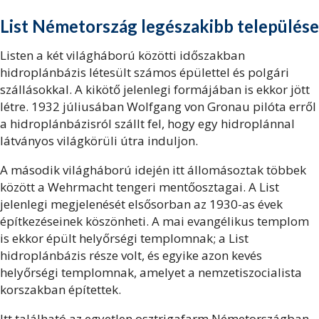
List Németország
legészakibb települése
Listen a két világháború közötti időszakban
hidroplánbázis létesült számos épülettel és polgári
szállásokkal. A kikötő jelenlegi formájában is ekkor jött
létre. 1932 júliusában Wolfgang von Gronau pilóta erről
a hidroplánbázisról szállt fel, hogy egy hidroplánnal
látványos világkörüli útra induljon.
A második világháború idején itt állomásoztak többek
között a Wehrmacht tengeri mentőosztagai. A List
jelenlegi megjelenését elsősorban az 1930-as évek
építkezéseinek köszönheti. A mai evangélikus templom
is ekkor épült helyőrségi templomnak; a List
hidroplánbázis része volt, és egyike azon kevés
helyőrségi templomnak, amelyet a nemzetiszocialista
korszakban építettek.
Itt található az egyetlen osztrigafarm Németországban,