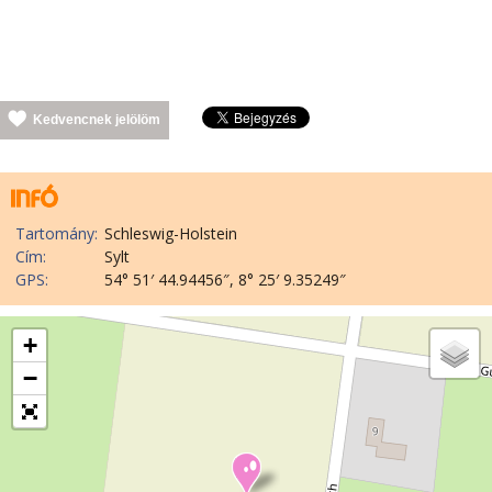
Kedvencnek jelölöm
Tartomány:
Schleswig-Holstein
Cím:
Sylt
GPS:
54° 51′ 44.94456″, 8° 25′ 9.35249″
+
−