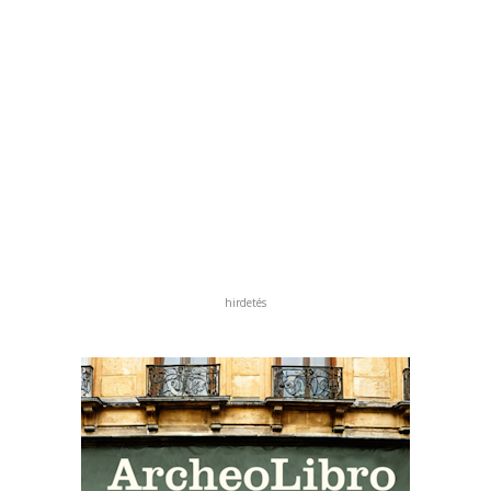
hirdetés