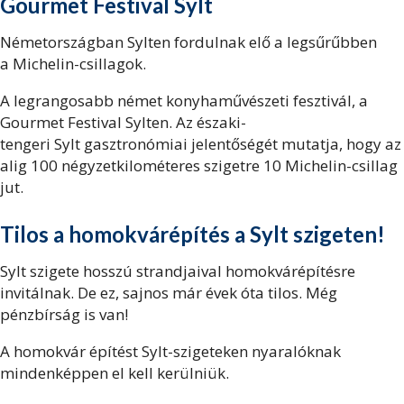
Gourmet Festival Sylt
Németországban Sylten fordulnak elő a legsűrűbben
a Michelin-csillagok.
A legrangosabb német konyhaművészeti fesztivál, a
Gourmet Festival Sylten. Az északi-
tengeri Sylt gasztronómiai jelentőségét mutatja, hogy az
alig 100 négyzetkilométeres szigetre 10 Michelin-csillag
jut.
Tilos a homokvárépítés a Sylt szigeten!
Sylt szigete hosszú strandjaival homokvárépítésre
invitálnak. De ez, sajnos már évek óta tilos. Még
pénzbírság is van!
A homokvár építést Sylt-szigeteken nyaralóknak
mindenképpen el kell kerülniük.