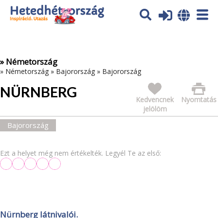
Az oldal sütiket (cookies) használ. További tájékoztatás itt:
Adatvédelmi tájékoztató
Ok
» Németország
»
Németország
»
Bajorország
»
Bajorország
NÜRNBERG
Kedvencnek
Nyomtatás
jelölöm
Bajorország
Ezt a helyet még nem értékelték. Legyél Te az első:
Nürnberg látnivalói.