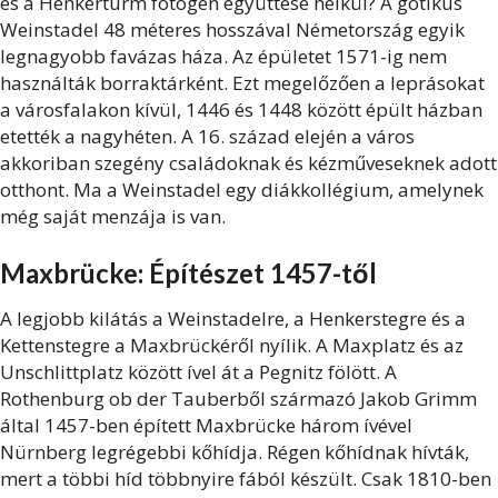
és a Henkerturm fotogén együttese nélkül? A gótikus
Weinstadel 48 méteres hosszával Németország egyik
legnagyobb favázas háza. Az épületet 1571-ig nem
használták borraktárként. Ezt megelőzően a leprásokat
a városfalakon kívül, 1446 és 1448 között épült házban
etették a nagyhéten. A 16. század elején a város
akkoriban szegény családoknak és kézműveseknek adott
otthont. Ma a Weinstadel egy diákkollégium, amelynek
még saját menzája is van.
Maxbrücke: Építészet 1457-től
A legjobb kilátás a Weinstadelre, a Henkerstegre és a
Kettenstegre a Maxbrückéről nyílik. A Maxplatz és az
Unschlittplatz között ível át a Pegnitz fölött. A
Rothenburg ob der Tauberből származó Jakob Grimm
által 1457-ben épített Maxbrücke három ívével
Nürnberg legrégebbi kőhídja. Régen kőhídnak hívták,
mert a többi híd többnyire fából készült. Csak 1810-ben