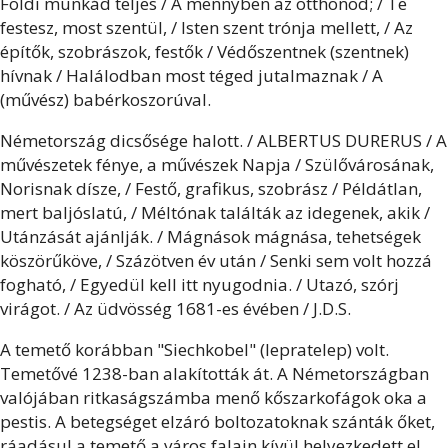
Földi munkád teljes / A mennyben az otthonod; / Te
festesz, most szentül, / Isten szent trónja mellett, / Az
építők, szobrászok, festők / Védőszentnek (szentnek)
hívnak / Halálodban most téged jutalmaznak / A
(művész) babérkoszorúval.
Németország dicsősége halott. / ALBERTUS DURERUS / A
művészetek fénye, a művészek Napja / Szülővárosának,
Norisnak dísze, / Festő, grafikus, szobrász / Példátlan,
mert baljóslatú, / Méltónak találták az idegenek, akik /
Utánzását ajánlják. / Mágnások mágnása, tehetségek
köszörűköve, / Százötven év után / Senki sem volt hozzá
fogható, / Egyedül kell itt nyugodnia. / Utazó, szórj
virágot. / Az üdvösség 1681-es évében / J.D.S.
A temető korábban "Siechkobel" (lepratelep) volt.
Temetővé 1238-ban alakították át. A Németországban
valójában ritkaságszámba menő kőszarkofágok oka a
pestis. A betegséget elzáró boltozatoknak szánták őket,
ráadásul a temető a város falain kívül helyezkedett el.