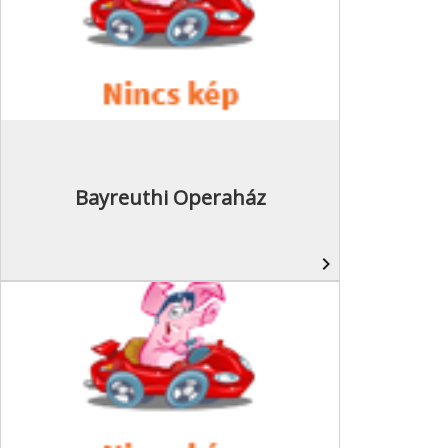
Bayreuthi Operaház
navigate_next