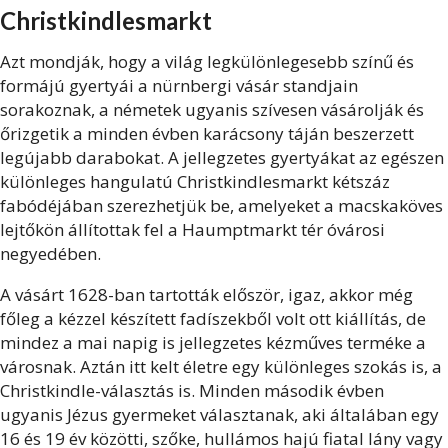
Christkindlesmarkt
Azt mondják, hogy a világ legkülönlegesebb színű és
formájú gyertyái a nürnbergi vásár standjain
sorakoznak, a németek ugyanis szívesen vásárolják és
őrizgetik a minden évben karácsony táján beszerzett
legújabb darabokat. A jellegzetes gyertyákat az egészen
különleges hangulatú Christkindlesmarkt kétszáz
fabódéjában szerezhetjük be, amelyeket a macskaköves
lejtőkön állítottak fel a Haumptmarkt tér óvárosi
negyedében.
A vásárt 1628-ban tartották először, igaz, akkor még
főleg a kézzel készített fadíszekből volt ott kiállítás, de
mindez a mai napig is jellegzetes kézműves terméke a
városnak. Aztán itt kelt életre egy különleges szokás is, a
Christkindle-választás is. Minden második évben
ugyanis Jézus gyermeket választanak, aki általában egy
16 és 19 év közötti, szőke, hullámos hajú fiatal lány vagy