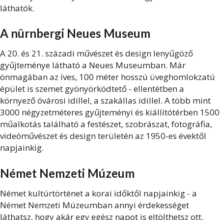
láthatók.
A nürnbergi Neues Museum
A 20. és 21. századi művészet és design lenyűgöző
gyűjteménye látható a Neues Museumban. Már
önmagában az íves, 100 méter hosszú üveghomlokzatú
épület is szemet gyönyörködtető - ellentétben a
környező óvárosi idillel, a szakállas idillel. A több mint
3000 négyzetméteres gyűjteményi és kiállítótérben 1500
műalkotás található a festészet, szobrászat, fotográfia,
videóművészet és design területén az 1950-es évektől
napjainkig.
Német Nemzeti Múzeum
Német kultúrtörténet a korai időktől napjainkig - a
Német Nemzeti Múzeumban annyi érdekességet
láthatsz, hogy akár egy egész napot is eltölthetsz ott.