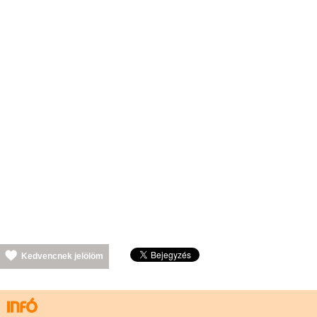
Kedvencnek jelölöm