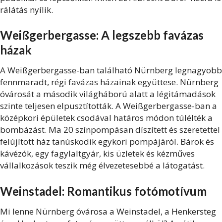
rálátás nyílik.
Weißgerbergasse: A legszebb favázas
házak
A Weißgerbergasse-ban található Nürnberg legnagyobb
fennmaradt, régi favázas házainak együttese. Nürnberg
óvárosát a második világháború alatt a légitámadások
szinte teljesen elpusztították. A Weißgerbergasse-ban a
középkori épületek csodával határos módon túlélték a
bombázást. Ma 20 színpompásan díszített és szeretettel
felújított ház tanúskodik egykori pompájáról. Bárok és
kávézók, egy fagylaltgyár, kis üzletek és kézműves
vállalkozások teszik még élvezetesebbé a látogatást.
Weinstadel: Romantikus fotómotívum
Mi lenne Nürnberg óvárosa a Weinstadel, a Henkersteg