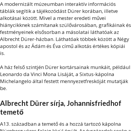
A modernizált múzeumban interaktív információs
táblák segítik a tájékozódást Dürer korában, illetve
alkotásai között. Mivel a mester eredeti művei
hiánycikknek számítanak szülővárosában, grafikáinak és
festményeinek elsősorban a másolatai láthatóak az
Albrecht Dürer-házban. Láthatóak többek között a Négy
apostol és az Ádám és Éva című alkotás értékes kópiái
is.
A ház felső szintjén Dürer kortársainak munkáit, például
Leonardo da Vinci Mona Lisáját, a Sixtus-kápolna
Michelangelo által festett mennyezetfreskóját mutatják
be.
Albrecht Dürer sírja, Johannisfriedhof
temető
A13. században a temető és a hozzá tartozó kápolna
Nürnberg város falain kívül épült. Az évszázadok során a