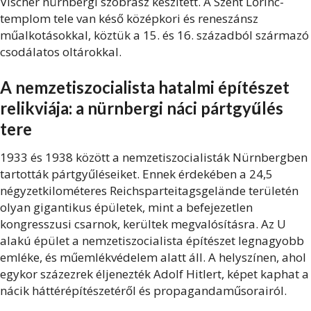
Vischer nürnbergi szobrász készített. A Szent Lőrinc-
templom tele van késő középkori és reneszánsz
műalkotásokkal, köztük a 15. és 16. századból származó
csodálatos oltárokkal.
A nemzetiszocialista hatalmi építészet
relikviája: a nürnbergi náci pártgyűlés
tere
1933 és 1938 között a nemzetiszocialisták Nürnbergben
tartották pártgyűléseiket. Ennek érdekében a 24,5
négyzetkilométeres Reichsparteitagsgelände területén
olyan gigantikus épületek, mint a befejezetlen
kongresszusi csarnok, kerültek megvalósításra. Az U
alakú épület a nemzetiszocialista építészet legnagyobb
emléke, és műemlékvédelem alatt áll. A helyszínen, ahol
egykor százezrek éljenezték Adolf Hitlert, képet kaphat a
nácik háttérépítészetéről és propagandaműsorairól.