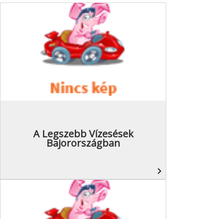
A Legszebb Vízesések
Bajorországban
navigate_next