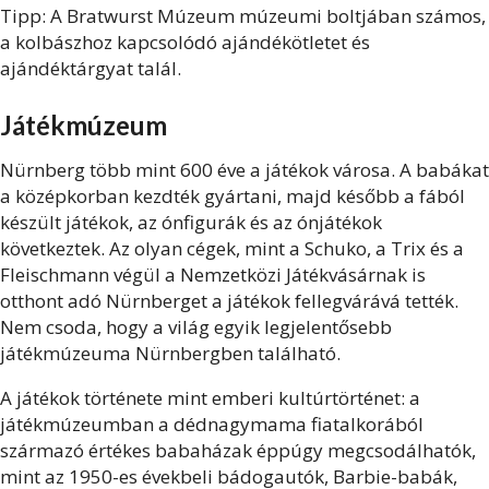
Tipp: A Bratwurst Múzeum múzeumi boltjában számos,
a kolbászhoz kapcsolódó ajándékötletet és
ajándéktárgyat talál.
Játékmúzeum
Nürnberg több mint 600 éve a játékok városa. A babákat
a középkorban kezdték gyártani, majd később a fából
készült játékok, az ónfigurák és az ónjátékok
következtek. Az olyan cégek, mint a Schuko, a Trix és a
Fleischmann végül a Nemzetközi Játékvásárnak is
otthont adó Nürnberget a játékok fellegvárává tették.
Nem csoda, hogy a világ egyik legjelentősebb
játékmúzeuma Nürnbergben található.
A játékok története mint emberi kultúrtörténet: a
játékmúzeumban a dédnagymama fiatalkorából
származó értékes babaházak éppúgy megcsodálhatók,
mint az 1950-es évekbeli bádogautók, Barbie-babák,