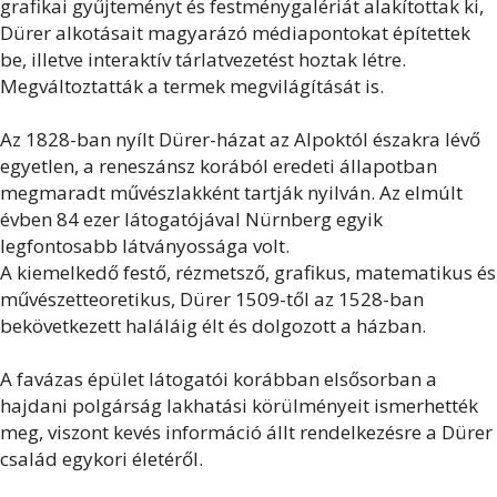
grafikai gyűjteményt és festménygalériát alakítottak ki,
Dürer alkotásait magyarázó médiapontokat építettek
be, illetve interaktív tárlatvezetést hoztak létre.
Megváltoztatták a termek megvilágítását is.
Az 1828-ban nyílt Dürer-házat az Alpoktól északra lévő
egyetlen, a reneszánsz korából eredeti állapotban
megmaradt művészlakként tartják nyilván. Az elmúlt
évben 84 ezer látogatójával Nürnberg egyik
legfontosabb látványossága volt.
A kiemelkedő festő, rézmetsző, grafikus, matematikus és
művészetteoretikus, Dürer 1509-től az 1528-ban
bekövetkezett haláláig élt és dolgozott a házban.
A favázas épület látogatói korábban elsősorban a
hajdani polgárság lakhatási körülményeit ismerhették
meg, viszont kevés információ állt rendelkezésre a Dürer
család egykori életéről.