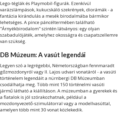
Lego-téglák és Playmobil-figurák. Ezenkívül
varázslámpások, kukucskáló szekrények, diorámák - a
fantázia kirándulás a mesék birodalmába bármikor
lehetséges. A pince páncéltermében található
"Árnyékbirodalom" szintén látványos: egy olyan
szabadulójáték, amelyhez okosságra és csapatszellemre
van szükség.
DB Múzeum: A vasút legendái
Legyen szó a legrégebbi, Németországban fennmaradt
gőzmozdonyról vagy II. Lajos udvari vonatáról - a vasúti
történelem legendáit a nürnbergi DB Múzeumban
csodálhatja meg. Több mint 150 történelmi vasúti
jármű látható a kiállításon. A múzeumban a gyerekek és
a fiatalok is jól szórakozhatnak, például a
mozdonyvezető-szimulátorral vagy a modellvasúttal,
amelyen több mint 30 vonat közlekedik.