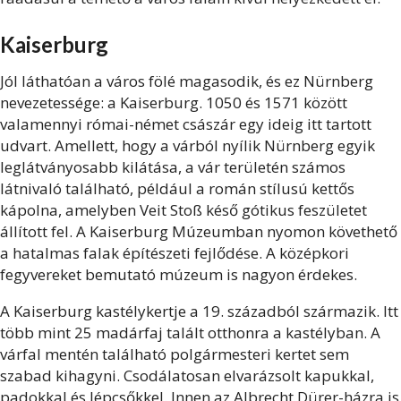
Kaiserburg
Jól láthatóan a város fölé magasodik, és ez Nürnberg
nevezetessége: a Kaiserburg. 1050 és 1571 között
valamennyi római-német császár egy ideig itt tartott
udvart. Amellett, hogy a várból nyílik Nürnberg egyik
leglátványosabb kilátása, a vár területén számos
látnivaló található, például a román stílusú kettős
kápolna, amelyben Veit Stoß késő gótikus feszületet
állított fel. A Kaiserburg Múzeumban nyomon követhető
a hatalmas falak építészeti fejlődése. A középkori
fegyvereket bemutató múzeum is nagyon érdekes.
A Kaiserburg kastélykertje a 19. századból származik. Itt
több mint 25 madárfaj talált otthonra a kastélyban. A
várfal mentén található polgármesteri kertet sem
szabad kihagyni. Csodálatosan elvarázsolt kapukkal,
padokkal és lépcsőkkel. Innen az Albrecht Dürer-házra is