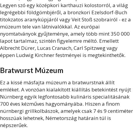
Legyen szó egy középkori karthauzi kolostorról, a világ
legrégebbi földgömbjéről, a bronzkori Ezelsdorf-Buch
titokzatos aranykúpjáról vagy Veit Stoß szobrairól - ez a
múzeum tele van látnivalókkal. Az európai
nyomtatványok gyűjteménye, amely több mint 350 000
lapot tartalmaz, szintén figyelemre méltó. Emellett
Albrecht Dürer, Lucas Cranach, Carl Spitzweg vagy
éppen Ludwig Kirchner festményei is megtekinthetők.
Bratwurst Múzeum
Ez a kissé másfajta múzeum a bratwurstnak állít
emléket. A vonzóan kialakított kiállítás betekintést nyújt
Nürnberg egyik legfontosabb kulináris specialitásának
700 éves kézműves hagyományába. Hiszen a finom
nürnbergi grillkolbászok, amelyek csak 7 és 9 centiméter
hosszúak lehetnek, Németország határain túl is
népszerűek.