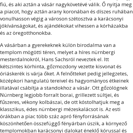
fiú, és aki aztán a vásár nagykövetévé válik. Ő nyitja meg
a piacot, hogy aztán arany koronában és díszes ruhában
vonulhasson végig a városon szétosztva a karácsonyi
jókívánságokat, és ajándékokat vihessen a kórházakba
és az öregotthonokba.
A vásárban a gyerekeknek külön birodalma van a
templom mögötti téren, melyet a híres nürnbergi
mesterdalnokról, Hans Sachsról neveztek el. Itt
kétszintes körhinta, gőzmozdony vezette kisvonat és
óriáskerék is várja őket. A felnőtteket pedig jellegzetes,
középkori hangulatú tereivel és hagyományos étkeinek
illatával csábítja a standokhoz a vásár. Ott gőzölögnek
Nürnberg legjobb forralt borai, grillezett sültjei, és
fűszeres, vékony kolbászai, de ott kóstolhatjuk meg a
klasszikus, édes nürnbergi mézeskalácsot is. Az esti
órákban a piac több száz apró fényforrásának
köszönhetően összefüggő fényárban úszik, a környező
templomokban karácsonyi dalokat éneklő kórussal és