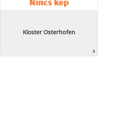
Kloster Osterhofen
navigate_next