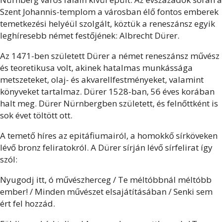
Szent Johannis-templom a városban élő fontos emberek
temetkezési helyéül szolgált, köztük a reneszánsz egyik
leghíresebb német festőjének: Albrecht Dürer.
Az 1471-ben született Dürer a német reneszánsz művész
és teoretikusa volt, akinek hatalmas munkássága
metszeteket, olaj- és akvarellfestményeket, valamint
könyveket tartalmaz. Dürer 1528-ban, 56 éves korában
halt meg. Dürer Nürnbergben született, és felnőttként is
sok évet töltött ott.
A temető híres az epitáfiumairól, a homokkő sírköveken
lévő bronz feliratokról. A Dürer sírján lévő sírfelirat így
szól:
Nyugodj itt, ó művészherceg / Te méltóbbnál méltóbb
ember! / Minden művészet elsajátításában / Senki sem
ért fel hozzád.