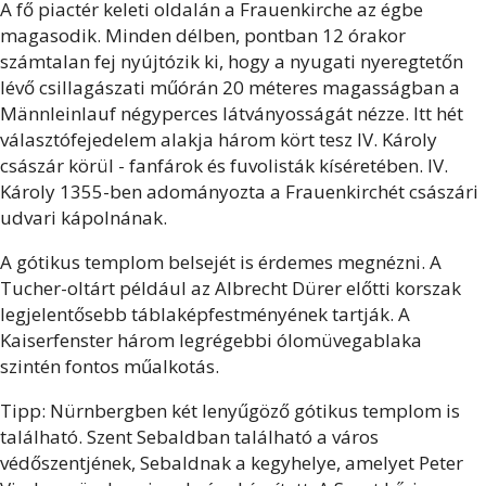
A fő piactér keleti oldalán a Frauenkirche az égbe
magasodik. Minden délben, pontban 12 órakor
számtalan fej nyújtózik ki, hogy a nyugati nyeregtetőn
lévő csillagászati műórán 20 méteres magasságban a
Männleinlauf négyperces látványosságát nézze. Itt hét
választófejedelem alakja három kört tesz IV. Károly
császár körül - fanfárok és fuvolisták kíséretében. IV.
Károly 1355-ben adományozta a Frauenkirchét császári
udvari kápolnának.
A gótikus templom belsejét is érdemes megnézni. A
Tucher-oltárt például az Albrecht Dürer előtti korszak
legjelentősebb táblaképfestményének tartják. A
Kaiserfenster három legrégebbi ólomüvegablaka
szintén fontos műalkotás.
Tipp: Nürnbergben két lenyűgöző gótikus templom is
található. Szent Sebaldban található a város
védőszentjének, Sebaldnak a kegyhelye, amelyet Peter