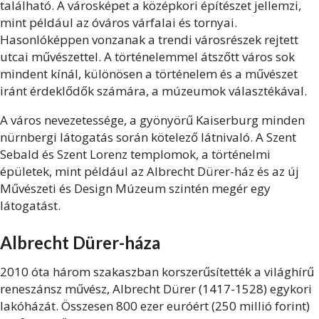
található. A városképet a középkori építészet jellemzi,
mint például az óváros várfalai és tornyai.
Hasonlóképpen vonzanak a trendi városrészek rejtett
utcai művészettel. A történelemmel átszőtt város sok
mindent kínál, különösen a történelem és a művészet
iránt érdeklődők számára, a múzeumok választékával.
A város nevezetessége, a gyönyörű Kaiserburg minden
nürnbergi látogatás során kötelező látnivaló. A Szent
Sebald és Szent Lorenz templomok, a történelmi
épületek, mint például az Albrecht Dürer-ház és az új
Művészeti és Design Múzeum szintén megér egy
látogatást.
Albrecht Dürer-háza
2010 óta három szakaszban korszerűsítették a világhírű
reneszánsz művész, Albrecht Dürer (1417-1528) egykori
lakóházát. Összesen 800 ezer euróért (250 millió forint)