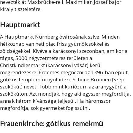
nevezték át Maxbrücke-re I. Maximilian József bajor
király tiszteletére.
Hauptmarkt
A Hauptmarkt Nürnberg óvárosának szíve. Minden
hétköznap van heti piac friss gyümölcsökkel és
zöldségekkel. Kivéve a karácsonyi szezonban, amikor a
tágas, 5000 négyzetméteres területen a
Christkindlesmarkt (karácsonyi vásár) kerül
megrendezésre. Érdemes megnézni az 1396-ban épült,
gótikus templomtornyot idéző Schöne Brunnen (Szép
szökőkút) nevet. Több mint kuriózum az aranygyűrű a
szökőkúton. Azt mondják, hogy aki egyszer megfordítja,
annak három kívánsága teljesül. Ha háromszor
megfordítja, sok gyermeket fog szülni.
Frauenkirche: gótikus remekmű