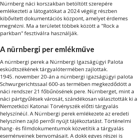
Nürnberg náci korszakban betöltött szerepére
emlékezteti a látogatókat a 2024 végéig részben
kibővített dokumentációs központ, amelyet érdemes
megnézni. Ma a területet többek között a "Rock a
parkban" fesztiválra használják.
A nürnbergi per emlékműve
A nürnbergi perek a Nürnbergi Igazságügyi Palota
esküdtszékének tárgyalótermében zajlottak.
1945. november 20-án a nürnbergi igazságügyi palota
Schwurgerichtssaal 600-as termében megkezdődött a
náci rendszer 21 főbűnösének pere. Nürnberget, mint a
náci pártgyűlések városát, szándékosan választották ki a
Nemzetközi Katonai Törvényszék előtti tárgyalás
helyszínéül. A Nürnbergi perek emlékezete az eredeti
helyszínen zajló perről nyújt tájékoztatást. Történelmi
hang- és filmdokumentumok közvetítik a tárgyalás
eseményeinek benyomásait. A dokk egyes részei is