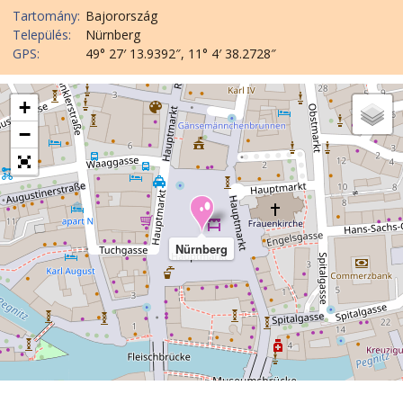
Tartomány:
Bajorország
Település:
Nürnberg
GPS:
49° 27′ 13.9392″, 11° 4′ 38.2728″
+
−
Nürnberg