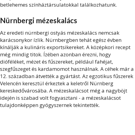
betlehemes színháztársulatokkal találkozhatunk.
Nürnbergi mézeskalács
Az eredeti nürnbergi ostyás mézeskalács nemcsak
karácsonykor ízlik. Nürnbergben tehát egész évben
kínálják a kulináris exportsikereket. A középkori recept
még mindig titok. Ízében azonban érezni, hogy
dióféléket, mézet és fűszereket, például fahéjat,
szegfűszeget és kardamomot használnak. A céhek már a
12. században átvették a gyártást. Az egzotikus fűszerek
Velencén keresztül érkeztek a keletről Nürnberg
kereskedővárosába. A mézeskalácsot még a nagyböjt
idején is szabad volt fogyasztani - a mézeskalácsot
tulajdonképpen gyógyszernek tekintették.