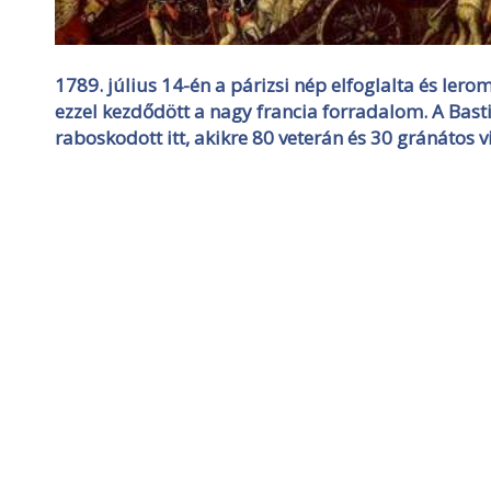
1789. július 14-én a párizsi nép elfoglalta és lero
ezzel kezdődött a nagy francia forradalom. A Basti
raboskodott itt, akikre 80 veterán és 30 gránátos v