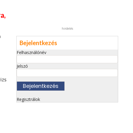
a,
hirdetés
a
Bejelentkezés
Felhasználónév
Jelszó
izs
Regisztrálok