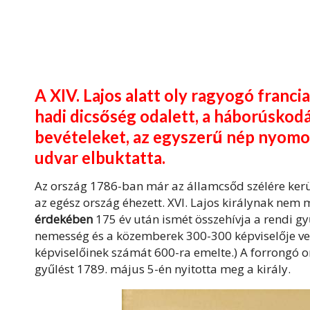
A XIV. Lajos alatt oly ragyogó franci
hadi dicsőség odalett, a háborúskodá
bevételeket, az egyszerű nép nyomor
udvar elbuktatta.
Az ország 1786-ban már az államcsőd szélére kerül
az egész ország éhezett. XVI. Lajos királynak nem
érdekében
175 év után ismét összehívja a rendi g
nemesség és a közemberek 300-300 képviselője vet
képviselőinek számát 600-ra emelte.) A forrongó o
gyűlést 1789. május 5-én nyitotta meg a király.