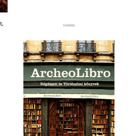
t,
hirdetés