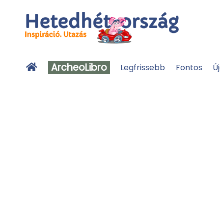
ArcheoLibro
Legfrissebb
Fontos
Ú