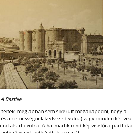
A Bastille
 teltek, még abban sem sikerült megállapodni, hogy a
k és a nemességnek kedvezett volna) vagy minden képvise
end akarta volna. A harmadik rend képviselői a parttala
emzetgyűlésnek nyilvánította magát.