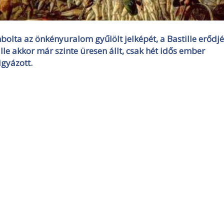
mbolta az önkényuralom gyűlölt jelképét, a Bastille erődjé
lle akkor már szinte üresen állt, csak hét idős ember
igyázott.