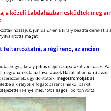
a, a közeli
Labdaházban esküdtek meg
arr
.
oztak hozzájuk, június 27-én a király beadta derekát, s 
nyilvánította magát.
eltartóztatni, a régi rend, az ancien
.
dta, hogy a király július elején csapatokat vont össze Pár
l megrohamozta az Invalidusok Házát, ahonnan 32 ezer
t szerezzenek, úgy döntöttek,
megostromolják az
ületbe a királyok elfogatóparancs nélkül bárkit
fejezetten kényelmes, "ötcsillagos" börtön volt.)