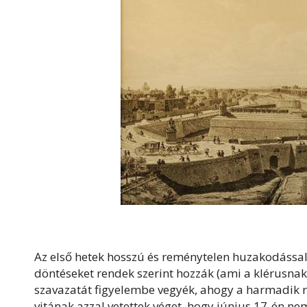
Az első hetek hosszú és reménytelen huzakodással
döntéseket rendek szerint hozzák (ami a klérusna
szavazatát figyelembe vegyék, ahogy a harmadik r
vitának azzal vetettek véget, hogy június 17-én n