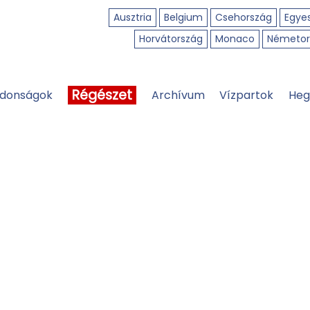
Ausztria
Belgium
Csehország
Egyes
Horvátország
Monaco
Németor
Régészet
jdonságok
Archívum
Vízpartok
Heg