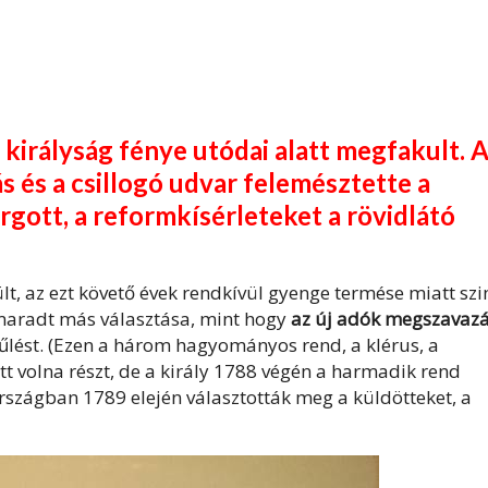
a királyság fénye utódai alatt megfakult. 
s és a csillogó udvar felemésztette a
gott, a reformkísérleteket a rövidlátó
t, az ezt követő évek rendkívül gyenge termése miatt szi
 maradt más választása, mint hogy
az új adók megszavaz
yűlést. (Ezen a három hagyományos rend, a klérus, a
t volna részt, de a király 1788 végén a harmadik rend
rszágban 1789 elején választották meg a küldötteket, a