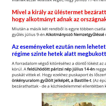
Mivel a király az üléstermet bezáratt
hogy alkotmányt adnak az országnak
Miután a másik két rendből is egyre többen csatlak
gyűlés július 9-én
Alkotmányozó Nemzetgyűléssé
Az eseményeket ezután nem lehetett f
régime szinte hetek alatt megbukott
A forradalom végső kitöréséhez a döntő lökést az a
körül. A
feldühödött párizsi nép július 14-én
regge
puskát vittek el. Hogy ezekhez puskaport és lőszer
önkényuralom gyűlölt jelképét, a Bastille-t
. (Az ép
bezárathattak - de a közhiedelemmel ellentétben ki