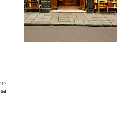
A
nte
ása