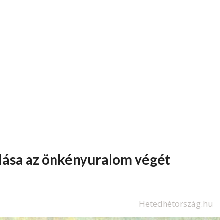
bolása az önkényuralom végét
Hetedhétország.hu