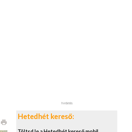
hirdetés
Hetedhét kereső:
print
Töltsd le a Hetedhét kereső mobil