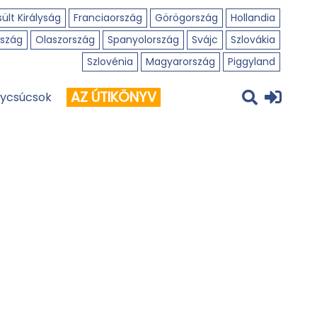
ült Királyság
Franciaország
Görögország
Hollandia
szág
Olaszország
Spanyolország
Svájc
Szlovákia
Szlovénia
Magyarország
Piggyland
AZ ÚTIKÖNYV
ycsúcsok