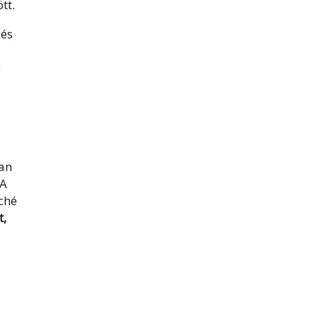
tt.
 és
:
ban
(A
ché
t,