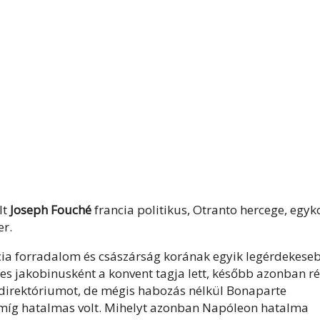
lt
Joseph Fouché
francia politikus, Otranto hercege, egyk
er.
cia forradalom és császárság korának egyik legérdekese
ges jakobinusként a konvent tagja lett, később azonban ré
direktóriumot, de mégis habozás nélkül Bonaparte
 amíg hatalmas volt. Mihelyt azonban Napóleon hatalma