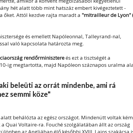
mertté, amikor a konvent megbízásából kegyetlenül
ny hét alatt több mint hatszáz embert kivégeztetett -
ta őket. Attól kezdve rajta maradt a
"mitrailleur de Lyon" 
nisztersége és emellett Napóleonnal, Talleyrand-nal,
jossal való kapcsolata határozta meg.
ciaország rendőrminisztere
és ezt a tisztségét a
1810-ig megtartotta, majd Napóleon száznapos uralma ala
ki beleüti az orrát mindenbe, ami rá
hez semmi köze"
 alatt behálózta az egész országot. Mindenütt voltak kém
 a Quai Voltaire-ra. Fouché szolgálatában állt az ország
ülönben az Angliában élő későbbi XVIII. Lajos szakácsa i