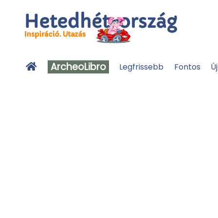
ArcheoLibro
Legfrissebb
Fontos
Ú