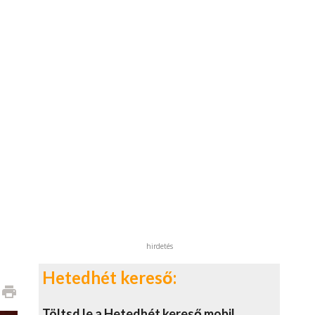
hirdetés
Hetedhét kereső:
print
Töltsd le a Hetedhét kereső mobil