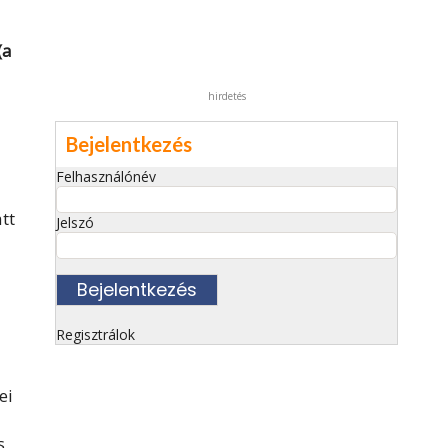
(a
hirdetés
Bejelentkezés
Felhasználónév
tt
Jelszó
Regisztrálok
ei
s.