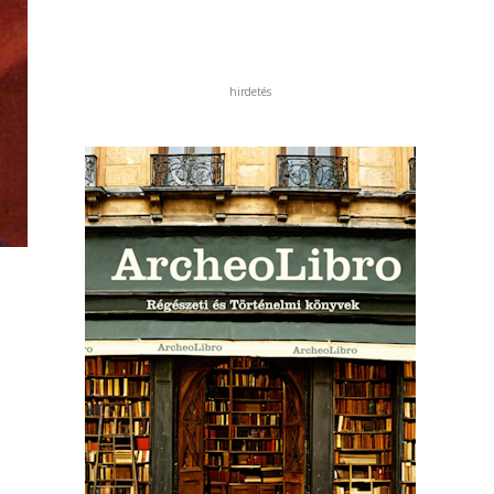
hirdetés