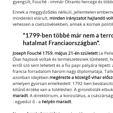
gyengült, Fouché - immár Otranto hercege és több
Ennek a meggyőződés nélküli, jellemtelen emberne
mindenkit elárult,
minden irányzatot hajlandó vo
vehessen a cselszövésekben, annak a kornak politi
"1799-ben többé már nem a terror
hatalmat Franciaországban".
Joseph Fouché 1759. május 21-én született
Le Pell
Ősei hajósok voltak és természetesnek tűnhetett, h
erről szó sem lehetett és a fiú papi pályára lépett
francia forradalom három nagy diplomatája, Talley
azonban idejében
megérezte a közelgő vihar elősz
amelyen gyorsan emelkedett: 1792-ben beválaszto
kitűnő érzéke van a túléléshez. A girondisták elbu
maradt
. A direktórium, a konzulátus, a császárság
- egyedül ő - a
helyén maradt
.