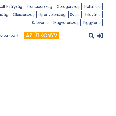
ült Királyság
Franciaország
Görögország
Hollandia
szág
Olaszország
Spanyolország
Svájc
Szlovákia
Szlovénia
Magyarország
Piggyland
AZ ÚTIKÖNYV
ycsúcsok