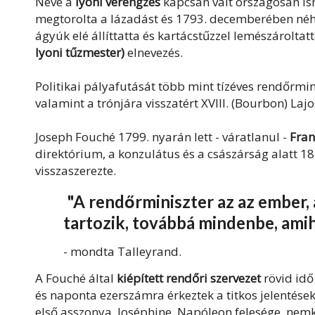
Neve a
lyoni vérengzés
kapcsán vált országosan is
megtorolta a lázadást és 1793. decemberében néhá
ágyúk elé állíttatta és kartácstűzzel lemészároltat
lyoni tűzmester)
elnevezés.
Politikai pályafutását több mint tízéves rendőrmi
valamint a trónjára visszatért XVIII. (Bourbon) La
Joseph Fouché 1799. nyarán lett - váratlanul -
Fran
direktórium, a konzulátus és a császárság alatt 
visszaszerezte.
"A rendőrminiszter az az ember, a
tartozik, továbbá mindenbe, ami
- mondta Talleyrand.
A Fouché által
kiépített rendőri szervezet
rövid idő
és naponta ezerszámra érkeztek a titkos jelentések
első asszonya, Joséphine, Napóleon felesége, nemk