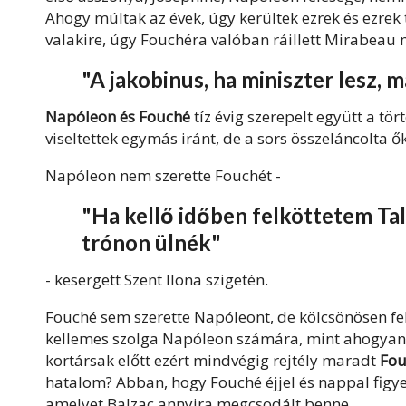
Ahogy múltak az évek, úgy kerültek ezrek és ezrek 
valakire, úgy Fouchéra valóban ráillett Mirabeau 
"A jakobinus, ha miniszter lesz, 
Napóleon és Fouché
tíz évig szerepelt együtt a tö
viseltettek egymás iránt, de a sors összeláncolta ők
Napóleon nem szerette Fouchét -
"Ha kellő időben felköttetem Ta
trónon ülnék"
- kesergett Szent Ilona szigetén.
Fouché sem szerette Napóleont, de kölcsönösen fe
kellemes szolga Napóleon számára, mint ahogyan 
kortársak előtt ezért mindvégig rejtély maradt
Fou
hatalom? Abban, hogy Fouché éjjel és nappal figye
amelyet Balzac annyira megcsodált benne.