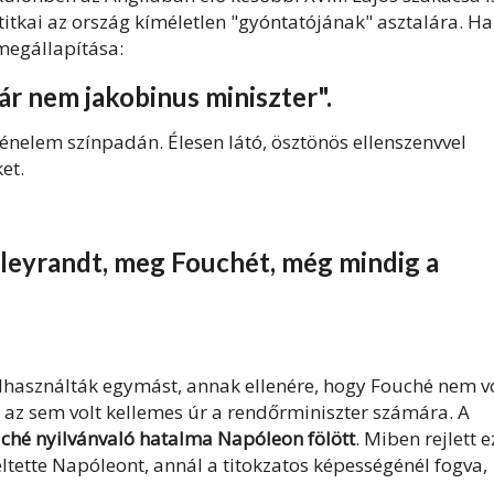
titkai az ország kíméletlen "gyóntatójának" asztalára. Ha
megállapítása:
már nem jakobinus miniszter".
rténelem színpadán. Élesen látó, ösztönös ellenszenvvel
et.
lleyrandt, meg Fouchét, még mindig a
lhasználták egymást, annak ellenére, hogy Fouché nem v
az sem volt kellemes úr a rendőrminiszter számára. A
ché nyilvánvaló hatalma Napóleon fölött
. Miben rejlett e
ltette Napóleont, annál a titokzatos képességénél fogva,