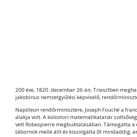
200 éve, 1820. december 26-án, Triesztben megha
jakobinus nemzetgyűlési képviselő, rendőrminiszt
Napóleon rendőrminisztere, Joseph Fouché a fran
alakja volt. A kolostori matematikatanár szélsősé
vett Robespierre megbuktatásában. Támogatta a 
tábornok mellé állt és kiszolgálta őt mindaddig,