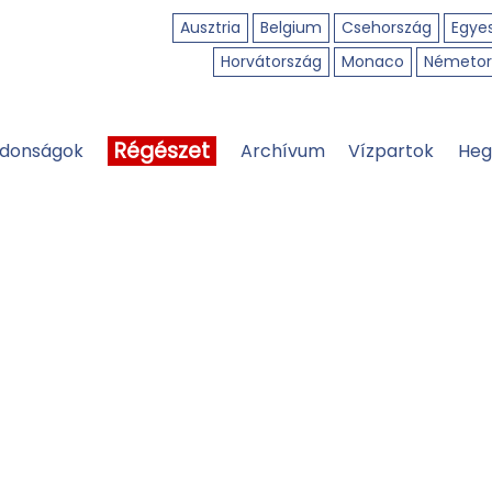
Ausztria
Belgium
Csehország
Egyes
Horvátország
Monaco
Németor
Régészet
jdonságok
Archívum
Vízpartok
Heg