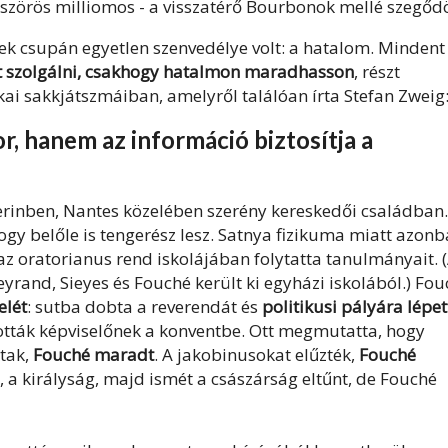
szörös milliomos - a visszatérő Bourbonok mellé szegődö
k csupán egyetlen szenvedélye volt: a hatalom. Mindent
lt szolgálni, csakhogy hatalmon maradhasson
, részt
kai sakkjátszmáiban, amelyről találóan írta Stefan Zweig
, hanem az információ biztosítja a
erinben, Nantes közelében szerény kereskedői családban.
ogy belőle is tengerész lesz. Satnya fizikuma miatt azon
: az oratorianus rend iskolájában folytatta tanulmányait. 
rand, Sieyes és Fouché került ki egyházi iskolából.) Fou
elét
: sutba dobta a reverendát és
politikusi pályára lépet
tták képviselőnek a konventbe. Ott megmutatta, hogy
ktak,
Fouché maradt
. A jakobinusokat elűzték,
Fouché
, a királyság, majd ismét a császárság eltűnt, de Fouché