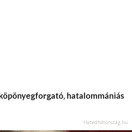
 köpönyegforgató, hatalommániás
Hetedhétország.hu