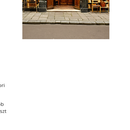
ori
bb
szt