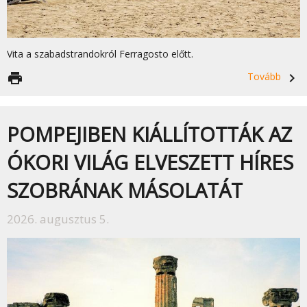
Vita a szabadstrandokról Ferragosto előtt.
print
Tovább
navigate_next
POMPEJIBEN KIÁLLÍTOTTÁK AZ
ÓKORI VILÁG ELVESZETT HÍRES
SZOBRÁNAK MÁSOLATÁT
2026. augusztus 5.