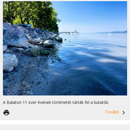
A Balaton 11 ezer évének történetét tárták fel a kutatók.
print
Tovább
navigate_next