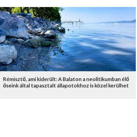
Rémisztő, ami kiderült: A Balaton a neolitikumban élő
őseink által tapasztalt állapotokhoz is közel kerülhet