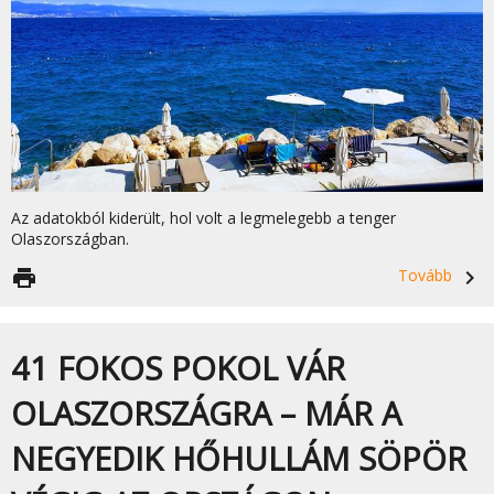
Az adatokból kiderült, hol volt a legmelegebb a tenger
Olaszországban.
print
Tovább
navigate_next
41 FOKOS POKOL VÁR
OLASZORSZÁGRA – MÁR A
NEGYEDIK HŐHULLÁM SÖPÖR