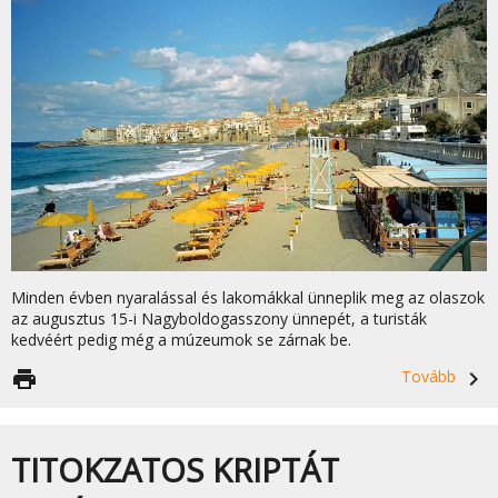
Minden évben nyaralással és lakomákkal ünneplik meg az olaszok
az augusztus 15-i Nagyboldogasszony ünnepét, a turisták
kedvéért pedig még a múzeumok se zárnak be.
print
Tovább
navigate_next
TITOKZATOS KRIPTÁT