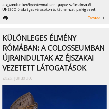
A gigantikus kerékpárútvonal Don Quijote szélmalmaitól
UNESCO-örökséges városokon át két nemzeti parkig vezet.
print
Tovább
navigate_next
KÜLÖNLEGES ÉLMÉNY
RÓMÁBAN: A COLOSSEUMBAN
ÚJRAINDULTAK AZ ÉJSZAKAI
VEZETETT LÁTOGATÁSOK
2026. július 30.