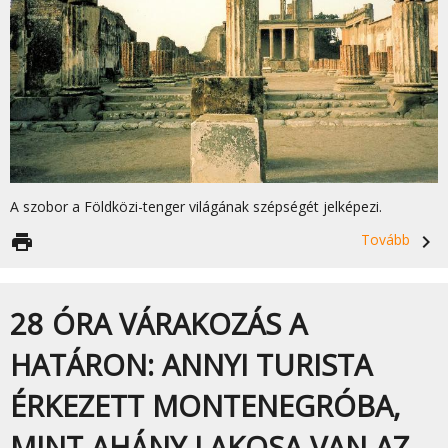
A szobor a Földközi-tenger világának szépségét jelképezi.
print
Tovább
navigate_next
28 ÓRA VÁRAKOZÁS A
HATÁRON: ANNYI TURISTA
ÉRKEZETT MONTENEGRÓBA,
MINT AHÁNY LAKOSA VAN AZ