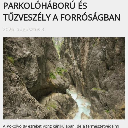
PARKOLÓHÁBORÚ ÉS
TŰZVESZÉLY A FORRÓSÁGBAN
2026. augusztus 3.
A Pokolvölgy ezreket vonz kánikulában, de a természetvédelmi