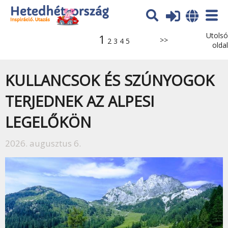
Utolsó
1
>>
2
3
4
5
oldal
KULLANCSOK ÉS SZÚNYOGOK
TERJEDNEK AZ ALPESI
LEGELŐKÖN
2026. augusztus 6.