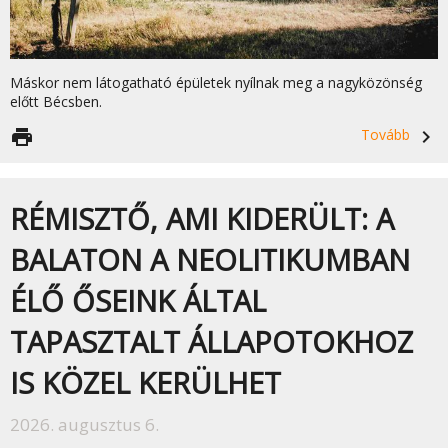
Máskor nem látogatható épületek nyílnak meg a nagyközönség
előtt Bécsben.
print
Tovább
navigate_next
RÉMISZTŐ, AMI KIDERÜLT: A
BALATON A NEOLITIKUMBAN
ÉLŐ ŐSEINK ÁLTAL
TAPASZTALT ÁLLAPOTOKHOZ
IS KÖZEL KERÜLHET
2026. augusztus 6.