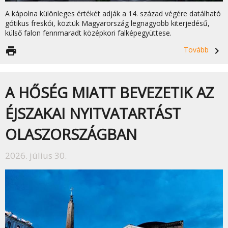
A kápolna különleges értékét adják a 14. század végére datálható
gótikus freskói, köztük Magyarország legnagyobb kiterjedésű,
külső falon fennmaradt középkori falképegyüttese.
print
Tovább
navigate_next
A HŐSÉG MIATT BEVEZETIK AZ
ÉJSZAKAI NYITVATARTÁST
OLASZORSZÁGBAN
2026. július 30.