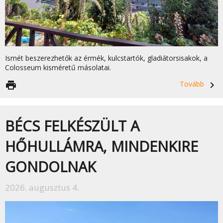
Ismét beszerezhetők az érmék, kulcstartók, gladiátorsisakok, a
Colosseum kisméretű másolatai.
print
Tovább
navigate_next
BÉCS FELKÉSZÜLT A
HŐHULLÁMRA, MINDENKIRE
GONDOLNAK
2026. augusztus 4.