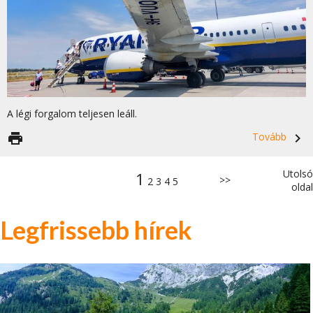
A légi forgalom teljesen leáll.
print
Tovább
navigate_next
Utolsó
1
>>
2
3
4
5
oldal
Legfrissebb hírek