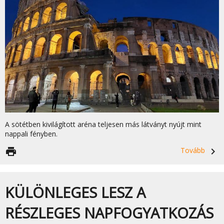
A sötétben kivilágított aréna teljesen más látványt nyújt mint
nappali fényben.
print
Tovább
navigate_next
KÜLÖNLEGES LESZ A
RÉSZLEGES NAPFOGYATKOZÁS