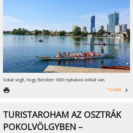
Sokat segít, hogy Bécsben 1800 nyilvános ivókút van.
print
Tovább
navigate_next
TURISTAROHAM AZ OSZTRÁK
POKOLVÖLGYBEN –