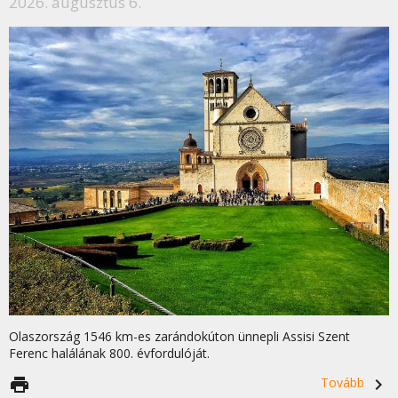
2026. augusztus 6.
Olaszország 1546 km-es zarándokúton ünnepli Assisi Szent
Ferenc halálának 800. évfordulóját.
print
Tovább
navigate_next