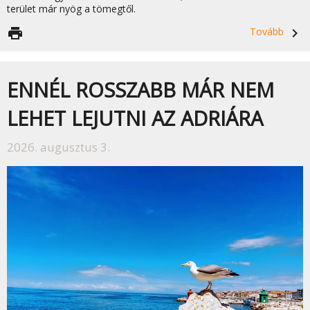
terület már nyög a tömegtől.
print
Tovább
navigate_next
ENNÉL ROSSZABB MÁR NEM
LEHET LEJUTNI AZ ADRIÁRA
2026. augusztus 3.