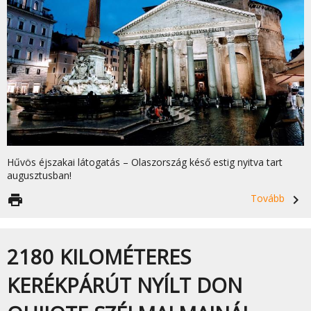
Hűvös éjszakai látogatás – Olaszország késő estig nyitva tart
augusztusban!
print
Tovább
navigate_next
2180 KILOMÉTERES
KERÉKPÁRÚT NYÍLT DON