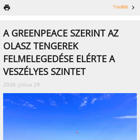
print
Tovább
navigate_next
A GREENPEACE SZERINT AZ
OLASZ TENGEREK
FELMELEGEDÉSE ELÉRTE A
VESZÉLYES SZINTET
2026. július 29.