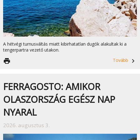
A hétvégi turnusváltás miatt kibirhatatlan dugók alakultak ki a
tengerpartra vezető utakon.
print
Tovább
navigate_next
FERRAGOSTO: AMIKOR
OLASZORSZÁG EGÉSZ NAP
NYARAL
2026. augusztus 3.