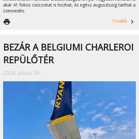
akár 41 fokos csúcsokat is hozhat, és egész augusztusig tarthat a
szenvedés.
print
Tovább
navigate_next
BEZÁR A BELGIUMI CHARLEROI
REPÜLŐTÉR
2026. július 29.