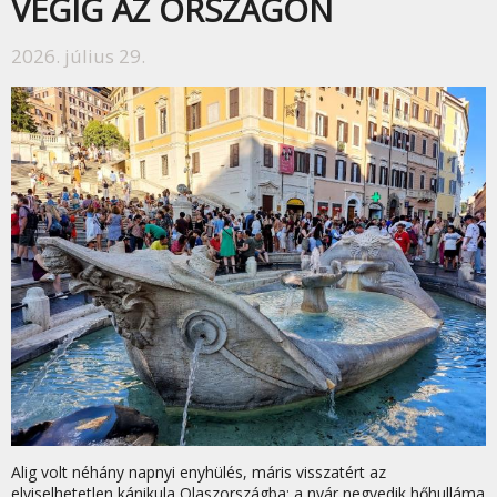
VÉGIG AZ ORSZÁGON
2026. július 29.
Alig volt néhány napnyi enyhülés, máris visszatért az
elviselhetetlen kánikula Olaszországba: a nyár negyedik hőhulláma