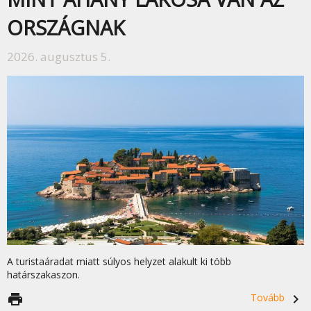
ORSZÁGNAK
2026. augusztus 5.
A turistaáradat miatt súlyos helyzet alakult ki több
határszakaszon.
print
Tovább
navigate_next