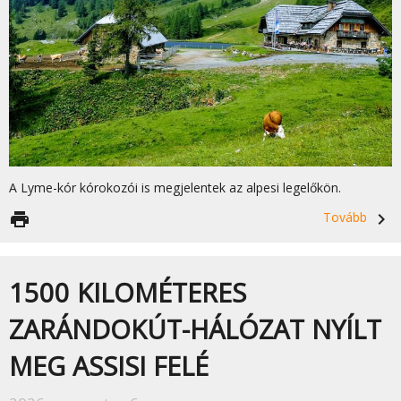
A Lyme-kór kórokozói is megjelentek az alpesi legelőkön.
print
Tovább
navigate_next
1500 KILOMÉTERES
ZARÁNDOKÚT-HÁLÓZAT NYÍLT
MEG ASSISI FELÉ