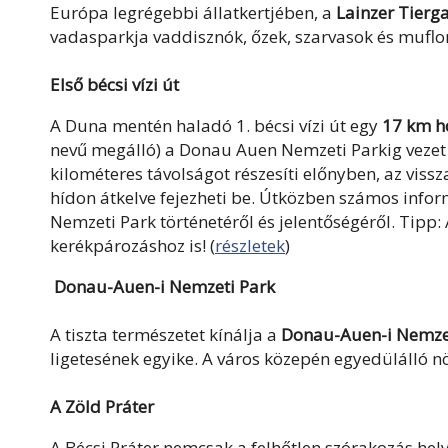
Európa legrégebbi állatkertjében, a
Lainzer Tierg
vadasparkja vaddisznók, őzek, szarvasok és muflon
Első bécsi vízi út
A Duna mentén haladó 1. bécsi vízi út egy
17 km h
nevű megálló) a Donau Auen Nemzeti Parkig vezet és
kilométeres távolságot részesíti előnyben, az viss
hídon átkelve fejezheti be. Útközben számos info
Nemzeti Park történetéről és jelentőségéről. Tipp:
kerékpározáshoz is! (
részletek
)
Donau-Auen-i Nemzeti Park
A tiszta természetet kínálja a
Donau-Auen-i Nemze
ligetesének egyike. A város közepén egyedülálló nö
A Zöld Práter
A Bécsi Práter nemcsak a felhőtlen szórakozás he