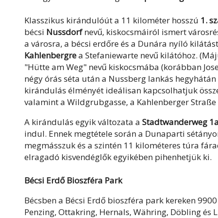
Klasszikus kirándulóút a 11 kilométer hosszú
1. s
bécsi
Nussdorf
nevű, kiskocsmáiról ismert városr
a városra, a bécsi erdőre és a Dunára nyíló kilátás
Kahlenbergre
a Stefaniewarte nevű kilátóhoz. (Máj
"Hütte am Weg" nevű kiskocsmába (korábban Josefi
négy órás séta után a Nussberg lankás hegyhátán
kirándulás élményét ideálisan kapcsolhatjuk össze
valamint a Wildgrubgasse, a Kahlenberger Straße
A kirándulás egyik változata a
Stadtwanderweg 1
indul. Ennek megtétele során a Dunaparti sétányo
megmásszuk és a szintén 11 kilométeres túra fár
elragadó kisvendéglők egyikében pihenhetjük ki.
Bécsi Erdő Bioszféra Park
Bécsben a Bécsi Erdő bioszféra park kereken 9900 he
Penzing, Ottakring, Hernals, Währing, Döbling és 