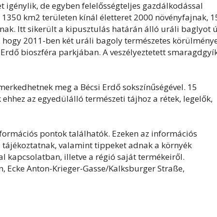
met igénylik, de egyben felelősségteljes gazdálkodással
dő 1350 km2 területen kínál életteret 2000 növényfajnak, 
ak. Itt sikerült a kipusztulás határán álló uráli baglyot 
nt, hogy 2011-ben két uráli bagoly természetes körülmény
i Erdő bioszféra parkjában. A veszélyeztetett smaragdgyík
smerkedhetnek meg a Bécsi Erdő sokszínűségével. 15
 ehhez az egyedülálló természeti tájhoz a rétek, legelők,
nformációs pontok találhatók. Ezeken az információs
ól tájékoztatnak, valamint tippeket adnak a környék
kapcsolatban, illetve a régió saját termékeiről.
, Ecke Anton-Krieger-Gasse/Kalksburger Straße,