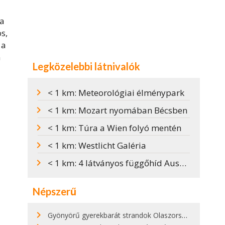
 a
s,
 a
n
Legközelebbi látnivalók
< 1 km: Meteorológiai élménypark
< 1 km: Mozart nyomában Bécsben
< 1 km: Túra a Wien folyó mentén
< 1 km: Westlicht Galéria
< 1 km: 4 látványos függőhíd Ausztriában
Népszerű
Gyönyörű gyerekbarát strandok Olaszországban - megmutatjuk a 15 legjobbat