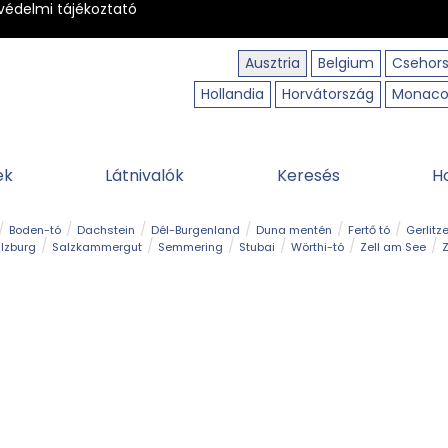
védelmi tájékoztató
Ausztria
Belgium
Csehor
Hollandia
Horvátország
Monac
ek
Látnivalók
Keresés
H
Boden-tó
Dachstein
Dél-Burgenland
Duna mentén
Fertő tó
Gerlitz
lzburg
Salzkammergut
Semmering
Stubai
Wörthi-tó
Zell am See
Z
úraút
Határélmény
Hegy és csúcs
Hegyi gyerekvilág
Húsvét
Kaland
Régiók
Sisi nyomában
Strand és fürdő
Szabadidőpark
Szurdok
T