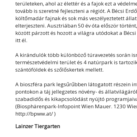
területeken, ahol az élettér és a fajok ezt a védel
tovább is szeretné fejleszteni a régiót. A Bécsi Er
költőmadár fajnak és sok más veszélyeztetett állatn
elterjeszteni. Ausztriában 50 év óta először törté
között párzott és hozott a világra utódokat a Bécs
itt él.
A kirándulók több különböző túravezetés során i
természetvédelmi terület és 4 natúrpark is tartozik
szántóföldek és szőlőskertek mellett.
A bioszféra park legsűrűbben látogatott részein i
pontokon a táj jellegzetes növény- és állatvilágár
szabadidős és kikapcsolódást nyújtó programjaival 
(Biosphärenpark-Infopoint Wien Mauer. 1230 Wien
http://bpww.at/ )
Lainzer Tiergarten