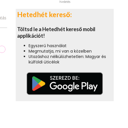
hirdetés
Hetedhét kereső:
tás
Töltsd le a Hetedhét kereső mobil
applikációt!
Egyszerű használat
Megmutatja, mi van a közelben
Utazáshoz nélkülözhetetlen: Magyar és
külföldi úticélok