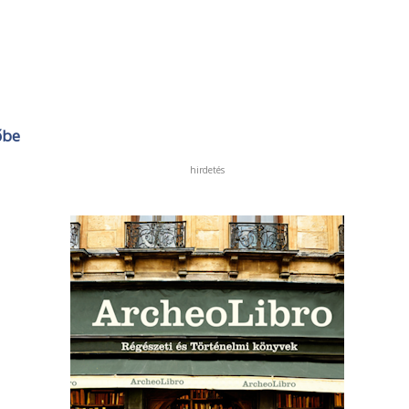
őbe
l
hirdetés