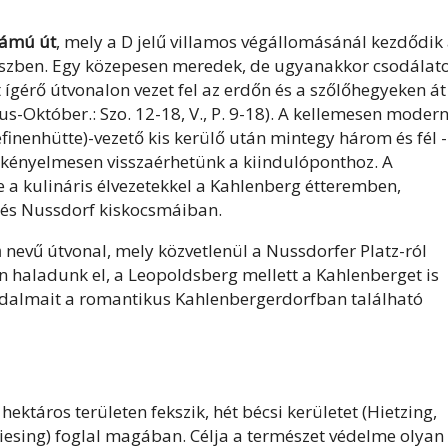
zámú út
, mely a D jelű villamos végállomásánál kezdődik
észben. Egy közepesen meredek, de ugyanakkor csodálato
t ígérő útvonalon vezet fel az erdőn és a szőlőhegyeken át
us-Október.: Szo. 12-18, V., P. 9-18). A kellemesen moder
nenhütte)-vezető kis kerülő után mintegy három és fél -
 kényelmesen visszaérhetünk a kiindulóponthoz. A
 a kulináris élvezetekkel a Kahlenberg étteremben,
 és Nussdorf kiskocsmáiban.
a
nevű útvonal, mely közvetlenül a Nussdorfer Platz-ról
n haladunk el, a Leopoldsberg mellett a Kahlenberget is
adalmait a romantikus Kahlenbergerdorfban található
ktáros területen fekszik, hét bécsi kerületet (Hietzing,
Liesing) foglal magában. Célja a természet védelme olyan