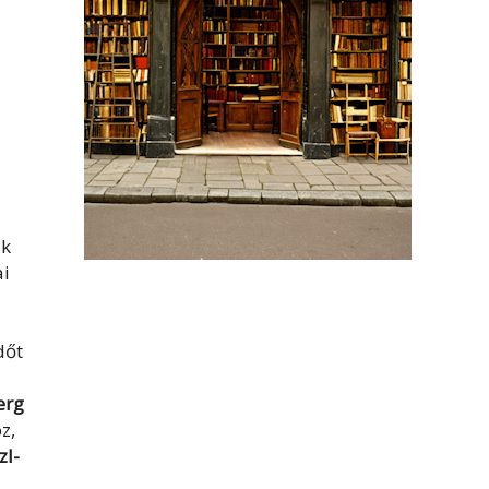
ák
ai
dőt
erg
z,
zl-