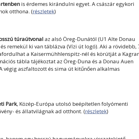
artenben
is érdemes kirándulni egyet. A császár egykori
ok otthona. (
részletek
)
osszú túraútvonal
az alsó Öreg-Dunától (U1 Alte Donau
 remekül ki van táblázva (Vízi út logó). Aki a rövidebb, 
zafordulhat a Kaisermühhlenspitz-nél és körútját a Kagra
rmációs tábla tájékoztat az Öreg-Duna és a Donau Auen
 A végig aszfaltozott és sima út kitűnően alkalmas
ti Park
, Közép-Európa utolsó beépítetlen folyómenti
vény- és állatvilágnak ad otthont. (
részletek
)
lye, hanem egy hosszú hagyományokra visszatekintő