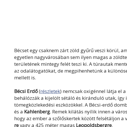
Bécset egy csaknem zárt zöld gyűrű veszi körül, am
egyetlen nagyvárosában sem ilyen magas a zöldter
területének mintegy felét teszi ki. A túrautak me
az odalátogatókat, de megpihenhetünk a különösen 
mellett is.
Bécsi Erdő
(
részletek
) nemcsak oxigénnel látja el a
behálózzák a kijelölt sétáló és kiránduló utak, így
tömegközlekedési eszközökkel. A Bécsi-erdő dombl
és a
Kahlenberg
. Remek kilátás nyílik innen a váro
hogy az ember a szőlőskertek között felsétáljon a
re
vagy a 425 méter magas
Leopoldsbergre
.