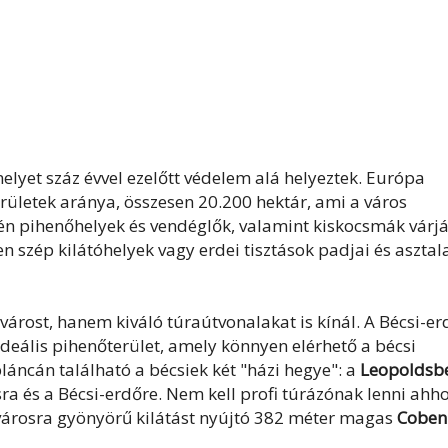
elyet száz évvel ezelőtt védelem alá helyeztek. Európa
ületek aránya, összesen 20.200 hektár, ami a város
ntén pihenőhelyek és vendéglők, valamint kiskocsmák várj
szép kilátóhelyek vagy erdei tisztások padjai és asztal
 várost, hanem kiváló túraútvonalakat is kínál. A Bécsi-er
 ideális pihenőterület, amely könnyen elérhető a bécsi
áncán található a bécsiek két "házi hegye": a
Leopoldsb
sra és a Bécsi-erdőre. Nem kell profi túrázónak lenni ahho
 városra gyönyörű kilátást nyújtó 382 méter magas
Coben