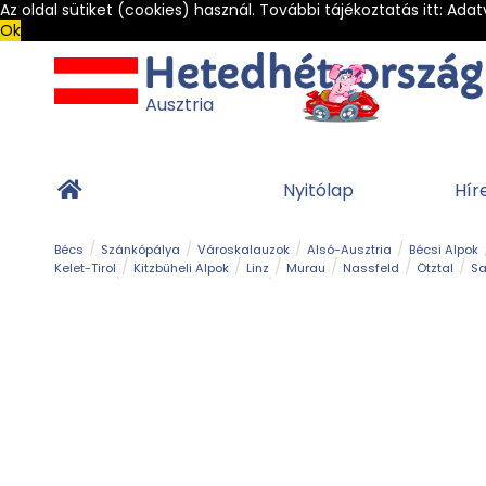
Az oldal sütiket (cookies) használ. További tájékoztatás itt:
Adat
Ok
Ausztria
Nyitólap
Hír
Bécs
Szánkópálya
Városkalauzok
Alsó-Ausztria
Bécsi Alpok
Kelet-Tirol
Kitzbüheli Alpok
Linz
Murau
Nassfeld
Ötztal
Sa
Alpesi út
Ásványok & Kristályok
Barlang
Bob
Csúszda
Esemény
Gleccser
Gyerek t
Múzeum
Óriásroller és mountaincart
Osztrák ételek
Park és kert
Túra
Vár és kastély
Világörökség
Vízesés
Zöldturista