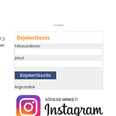
hirdetés
Bejelentkezés
7,5
ner
Felhasználónév
Jelszó
Regisztrálok