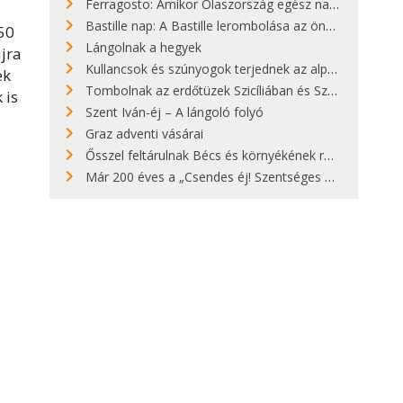
Ferragosto: Amikor Olaszország egész nap nyaral
Bastille nap: A Bastille lerombolása az önkényuralom végét jelentette
150
Lángolnak a hegyek
újra
Kullancsok és szúnyogok terjednek az alpesi legelőkön
ek
Tombolnak az erdőtüzek Szicíliában és Szardínián
 is
Szent Iván-éj – A lángoló folyó
Graz adventi vásárai
Ősszel feltárulnak Bécs és környékének rendkívüli építészeti kincsei
Már 200 éves a „Csendes éj! Szentséges éj!”