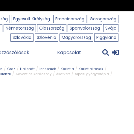
szág
Egyesült Királyság
Franciaország
Görögország
o
Németország
Olaszország
Spanyolország
Svájc
Szlovákia
Szlovénia
Magyarország
Piggyland
ozzászólások
Kapcsolat
en
Graz
Hallstatt
Innsbruck
Karintia
Karintiai tavak
illertal
Advent és karácsony
Állatkert
Alpesi gyógyterápia
park
Kerékpár
Kilátó
Korcsolyapálya
Magyar kapcsolat
avak
Tél
Téli túrázás
Templom és kolostor
Természeti park