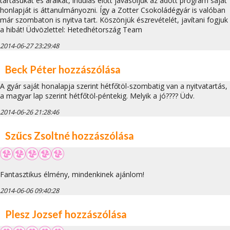
tartásukat és áraikat, indulás előtt javasoljuk az adott program saját
honlapját is áttanulmányozni. Így a Zotter Csokoládégyár is valóban
már szombaton is nyitva tart. Köszönjük észrevételét, javítani fogjuk
a hibát! Üdvözlettel: Hetedhétország Team
2014-06-27 23:29:48
Beck Péter hozzászólása
A gyár saját honalapja szerint hétfőtöl-szombatig van a nyitvatartás,
a magyar lap szerint hétfőtöl-péntekig. Melyik a jó???? Üdv.
2014-06-26 21:28:46
Szűcs Zsoltné hozzászólása
Fantasztikus élmény, mindenkinek ajánlom!
2014-06-06 09:40:28
Plesz Jozsef hozzászólása