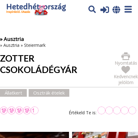
Az oldal sütiket (cookies) használ. További tájékoztatás itt:
Adatvédelmi tájékoztató
Ok
» Ausztria
»
Ausztria
»
Steiermark
ZOTTER
Nyomtatás
CSOKOLÁDÉGYÁR
Kedvencnek
jelölöm
Állatkert
Osztrák ételek
Értékeld Te is: