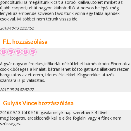
gondoltunk.Ha megálltunk kicsit a sorból kiállva,utolért minket az
újabb csoport,tehát nagyon kiábrándító. A borsos belépőt még
lenyeli az ember,de szívesen távoztunk volna egy tábla ajándék
csokival. Mi többet nem térünk vissza ide.
2018-10-13 22:27:52
F.L. hozzászólása
A gyár nagyon érdekes,időkorlát nélkül lehet bámészkodni.Finomak a
csokik,bőséges a kínálat, bátran lehet kóstolgatni.Az állatkerti részen
hangulatos az étterem, ízletes ételekkel. Kisgyerekkel utazók
számára is jó választás.
2017-05-28 07:57:27
Gulyás Vince hozzászólása
2016.09.13-tól 09.16-ig.valamelyik nap szeretnénk 4 fővel
meglátogatni, érdeklődnék kell e előre foglalni vagy 4 főnek nem
szűkséges.