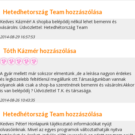
Hetedhetország Team hozzászólása
Kedves Kázmér! A shopba belépődíj nélkül lehet bemenni és
vásárolni. Üdvözlettel: Hetedhétország Team
2014-08-29 16:57:53
Tóth Kázmér hozzászólása
A gyár mellett már sokszor elmentünk ,de a leírása nagyon érdekes
és legközelebb feltétlenül megállunk ott.Társaságunkban vannak
olyanok akik csak a shop-ba szeretnének bemenni és vásárolni.Akkor
is van belépődíj ? Üdvözlettel T.K. és társasága.
2014-08-26 10:43:35
Hetedhétország Team hozzászólása
Kedves Péter! Honlapunk tájékoztató információkat nyújt
olvasóinknak. Mivel az egyes programok változtathatják nyitva