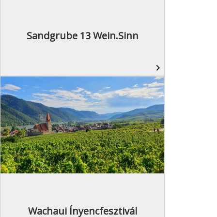
Sandgrube 13 Wein.sinn
navigate_next
Wachaui Ínyencfesztivál