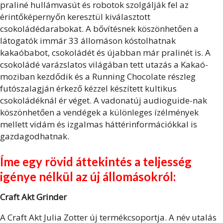
praliné hullámvasút és robotok szolgálják fel az
érintőképernyőn keresztül kiválasztott
csokoládédarabokat. A bővítésnek köszönhetően a
látogatók immár 33 állomáson kóstolhatnak
kakaóbabot, csokoládét és újabban már pralinét is. A
csokoládé varázslatos világában tett utazás a Kakaó-
moziban kezdődik és a Running Chocolate részleg
futószalagján érkező kézzel készített kultikus
csokoládéknál ér véget. A vadonatúj audioguide-nak
köszönhetően a vendégek a különleges ízélmények
mellett vidám és izgalmas háttérinformációkkal is
gazdagodhatnak.
Íme egy rövid áttekintés a teljesség
igénye nélkül az új állomásokról:
Craft Akt Grinder
A Craft Akt Julia Zotter új termékcsoportja. A név utalás