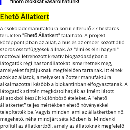
finom csokikat vásárolhatunk!
Ehető Állatkert
A csokoládémanufaktúra körül elterülő 27 hektáros
területen
"Ehető Állatkert"
található. A projekt
középpontjában az állat, a hús és az ember között álló
szoros összefüggések állnak. Az "élni és élni hagyni"
mottóval létrehozott kreatív biogazdaságban a
látogatók régi haszonállatokat ismerhetnek meg,
amelyeket fajtájuknak megfelelően tartanak. Itt élnek
azok az állatok, amelyeket a Zotter manufaktúra
alkalmazottai később a biokantinban elfogyasztanak. A
látogatók szintén megkóstolhatják az imént látott
állatokból készült különböző ételeket. A "ehető
állatkertet" teljes mértékben ehető növényekkel
telepítették be. Vagyis minden, ami az állatkertben nő,
megehető, néha mindjárt séta közben is. Mindenki
profitál az állatkertből, amely az állatoknak megfelelő