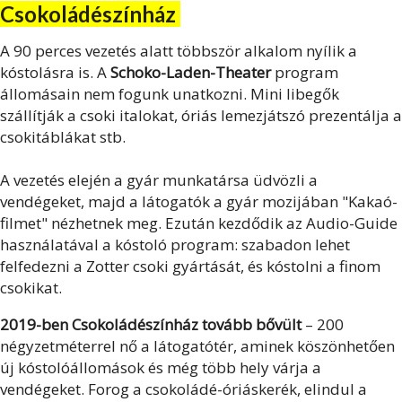
Csokoládészínház
A 90 perces vezetés alatt többször alkalom nyílik a
kóstolásra is. A
Schoko-Laden-Theater
program
állomásain nem fogunk unatkozni. Mini libegők
szállítják a csoki italokat, óriás lemezjátszó prezentálja a
csokitáblákat stb.
A vezetés elején a gyár munkatársa üdvözli a
vendégeket, majd a látogatók a gyár mozijában "Kakaó-
filmet" nézhetnek meg. Ezután kezdődik az Audio-Guide
használatával a kóstoló program: szabadon lehet
felfedezni a Zotter csoki gyártását, és kóstolni a finom
csokikat.
2019-ben Csokoládészínház tovább bővült
– 200
négyzetméterrel nő a látogatótér, aminek köszönhetően
új kóstolóállomások és még több hely várja a
vendégeket. Forog a csokoládé-óriáskerék, elindul a