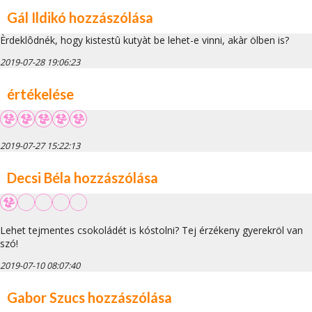
Gál Ildikó hozzászólása
Èrdeklôdnék, hogy kistestû kutyàt be lehet-e vinni, akàr ölben is?
2019-07-28 19:06:23
értékelése
2019-07-27 15:22:13
Decsi Béla hozzászólása
Lehet tejmentes csokoládét is kóstolni? Tej érzékeny gyerekröl van
szó!
2019-07-10 08:07:40
Gabor Szucs hozzászólása