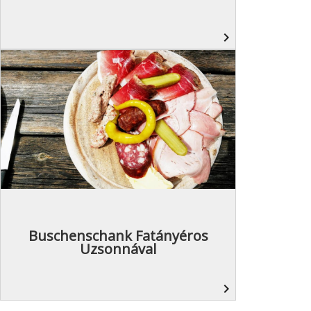
navigate_next
Buschenschank Fatányéros
Uzsonnával
navigate_next