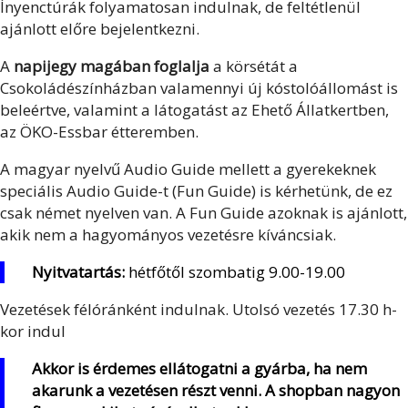
Ínyenctúrák folyamatosan indulnak, de feltétlenül
ajánlott előre bejelentkezni.
A
napijegy magában foglalja
a körsétát a
Csokoládészínházban valamennyi új kóstolóállomást is
beleértve, valamint a látogatást az Ehető Állatkertben,
az ÖKO-Essbar étteremben.
A magyar nyelvű Audio Guide mellett a gyerekeknek
speciális Audio Guide-t (Fun Guide) is kérhetünk, de ez
csak német nyelven van. A Fun Guide azoknak is ajánlott,
akik nem a hagyományos vezetésre kíváncsiak.
Nyitvatartás:
hétfőtől szombatig 9.00-19.00
Vezetések félóránként indulnak. Utolsó vezetés 17.30 h-
kor indul
Akkor is érdemes ellátogatni a gyárba, ha nem
akarunk a vezetésen részt venni. A shopban nagyon