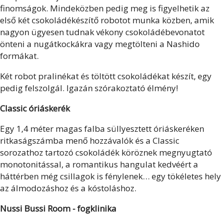
finomságok. Mindeközben pedig meg is figyelhetik az
első két csokoládékészítő robotot munka közben, amik
nagyon ügyesen tudnak vékony csokoládébevonatot
önteni a nugátkockákra vagy megtölteni a Nashido
formákat.
Két robot pralinékat és töltött csokoládékat készít, egy
pedig felszolgál. Igazán szórakoztató élmény!
Classic óriáskerék
Egy 1,4 méter magas falba süllyesztett óriáskeréken
ritkaságszámba menő hozzávalók és a Classic
sorozathoz tartozó csokoládék köröznek megnyugtató
monotonitással, a romantikus hangulat kedvéért a
háttérben még csillagok is fénylenek… egy tökéletes hely
az álmodozáshoz és a kóstoláshoz.
Nussi Bussi Room - fogklinika