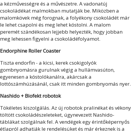
a kézművességre és a művészetre. A vadonatúj
csokoládékat malmokban mutatják be. Miközben a
malomkövek még forognak, a folyékony csokoládét már
le lehet csapolni és meg lehet kóstolni. A malom
peremét szándékosan lejjebb helyezték, hogy jobban
meg lehessen figyelni a csokoládéfolyamot.
Endorphine Roller Coaster
Tiszta endorfin - a kicsi, kerek csokigolyók
gombnyomásra gurulnak végig a hullámvasúton,
egyenesen a kóstolókanálra, akárcsak a
lottószámhúzásánál, csak itt minden gombnyomás nyer.
Nashido + Biofekt robotok
Tökéletes kiszolgálás. Az új robotok pralinékat és vékony
töltött csokoládészeleteket, úgynevezett Nashido-
táblákat szolgálnak fel. A vendégek egy érintőképernyős
étlapról adhatják le rendelésüket és már érkeznek is a