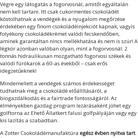
Végre egy látogatás a fogorvosnál, amitől egyáltalán
nem kell tartani. Itt csak cukormentes csokoládét
kóstolhatnak a vendégek és a nyugalom megőrzése
érdekében egy finom csokoládéinjekciót kapnak, vagyis
folyékony csokoládékrémet valódi fecskendőben,
aminek garantáltan nincs mellékhatása és nem is szúr! A
légkör azonban valóban olyan, mint a fogorvosnál: 2
tonnás hidraulikusan mozgatható fogorvosi székek és
valódi fúrókarok a 60-as évekből – csak erős
idegzetűeknek!
Mindemellett a vendégek számos érdekességet
tudhatnak meg a csokoládé előállításáról, a
biogazdálkodás és a fairtrade fontosságáról. Az
élményekben gazdag program lezárásaként jöhet egy
golftorna az Ehető Állatkert falusi golfpályáján vagy egy
kis lazítás a szabadban.
A Zotter Csokoládémanufaktúra
egész évben nyitva tart
.