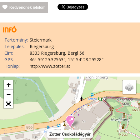
Kedvencnek jelölöm
Tartomány:
Steiermark
Település:
Riegersburg
Cím:
8333 Riegersburg, Bergl 56
GPS:
46° 59′ 29.37563″, 15° 54′ 28.29528″
Honlap:
http://www.zotter.at
+
−
Zotter Csokoládégyár