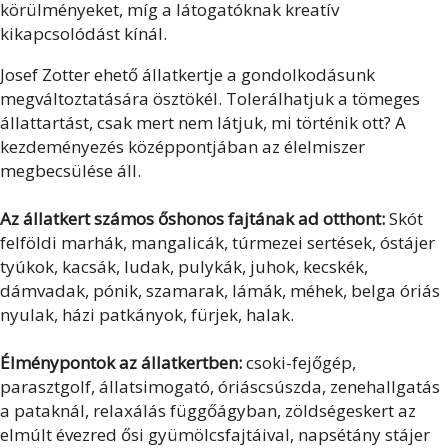
körülményeket, míg a látogatóknak kreatív
kikapcsolódást kínál.
Josef Zotter ehető állatkertje a gondolkodásunk
megváltoztatására ösztökél. Tolerálhatjuk a tömeges
állattartást, csak mert nem látjuk, mi történik ott? A
kezdeményezés középpontjában az élelmiszer
megbecsülése áll.
Az állatkert számos őshonos fajtának ad otthont:
Skót
felföldi marhák, mangalicák, túrmezei sertések, óstájer
tyúkok, kacsák, ludak, pulykák, juhok, kecskék,
dámvadak, pónik, szamarak, lámák, méhek, belga óriás
nyulak, házi patkányok, fürjek, halak.
Élménypontok az állatkertben:
csoki-fejőgép,
parasztgolf, állatsimogató, óriáscsúszda, zenehallgatás
a pataknál, relaxálás függőágyban, zöldségeskert az
elmúlt évezred ősi gyümölcsfajtáival, napsétány stájer