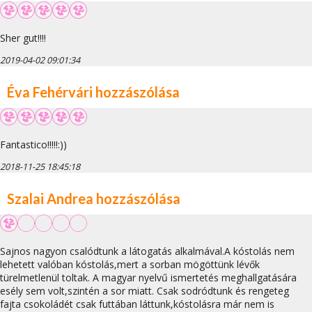
Sher gut!!!!
2019-04-02 09:01:34
Éva Fehérvári hozzászólása
Fantastico!!!!!:))
2018-11-25 18:45:18
Szalai Andrea hozzászólása
Sajnos nagyon csalódtunk a látogatás alkalmával.A kóstolás nem
lehetett valóban kóstolás,mert a sorban mögöttünk lévők
türelmetlenül toltak. A magyar nyelvű ismertetés meghallgatására
esély sem volt,szintén a sor miatt. Csak sodródtunk és rengeteg
fajta csokoládét csak futtában láttunk,kóstolásra már nem is