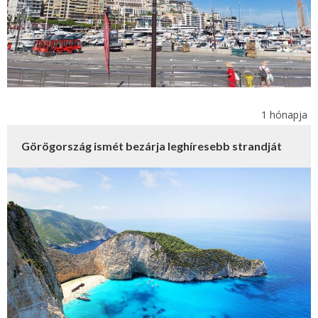
1 hónapja
Görögország ismét bezárja leghíresebb strandját