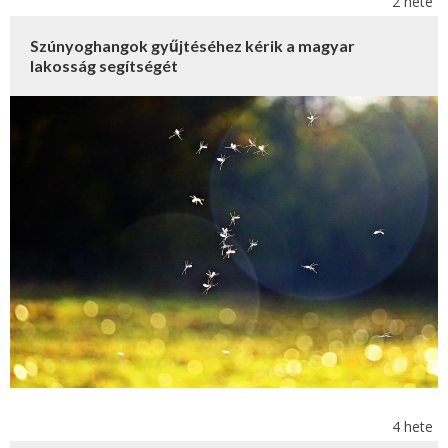
2 hete
Szúnyoghangok gyűjtéséhez kérik a magyar
lakosság segítségét
4 hete