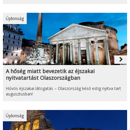
Újdonság
navigate_next
A hőség miatt bevezetik az éjszakai
nyitvatartást Olaszországban
Hűvös éjszakai látogatás – Olaszország késő estig nyitva tart
augusztusban!
Újdonság