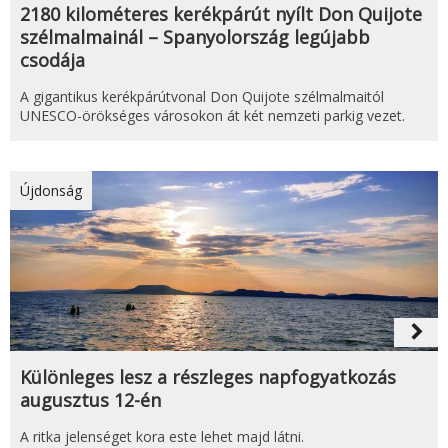
2180 kilométeres kerékpárút nyílt Don Quijote
szélmalmainál – Spanyolország legújabb
csodája
A gigantikus kerékpárútvonal Don Quijote szélmalmaitól
UNESCO-örökséges városokon át két nemzeti parkig vezet.
Újdonság
navigate_next
Különleges lesz a részleges napfogyatkozás
augusztus 12-én
A ritka jelenséget kora este lehet majd látni.