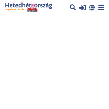
Az oldal sütiket (cookies) használ. További tájékoztatás itt:
Adatvédelmi
tájékoztató
Ok