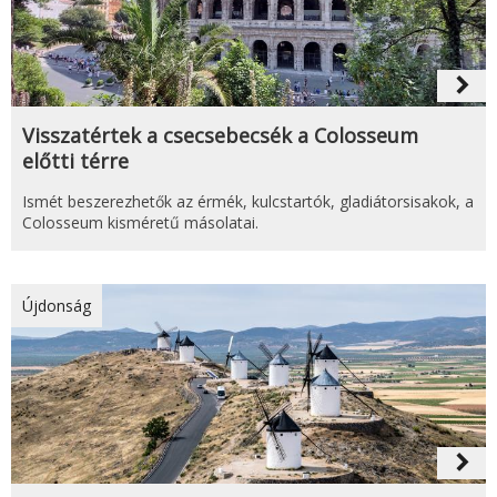
navigate_next
Visszatértek a csecsebecsék a Colosseum
előtti térre
Ismét beszerezhetők az érmék, kulcstartók, gladiátorsisakok, a
Colosseum kisméretű másolatai.
Újdonság
navigate_next