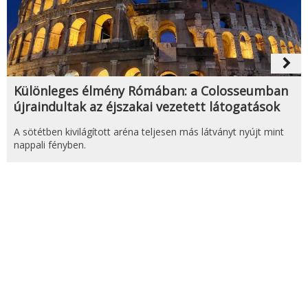
navigate_next
Különleges élmény Rómában: a Colosseumban
újraindultak az éjszakai vezetett látogatások
A sötétben kivilágított aréna teljesen más látványt nyújt mint
nappali fényben.