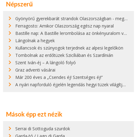
Népszerű
Gyönyörű gyerekbarát strandok Olaszországban - megmutatjuk a 15 legjobbat
Ferragosto: Amikor Olaszország egész nap nyaral
Bastille nap: A Bastille lerombolása az önkényuralom végét jelentette
Lángolnak a hegyek
Kullancsok és szúnyogok terjednek az alpesi legelőkön
Tombolnak az erdőtüzek Szicíliában és Szardínián
Szent Iván-éj – A lángoló folyó
Graz adventi vásárai
Már 200 éves a „Csendes éj! Szentséges éj!”
A nyári napforduló éjjelén legendás hegyi tüzek világítják meg Zugspitzét
Mások épp ezt nézik
Serrai di Sottoguda szurdok
Garda-tó / Lago di Garda