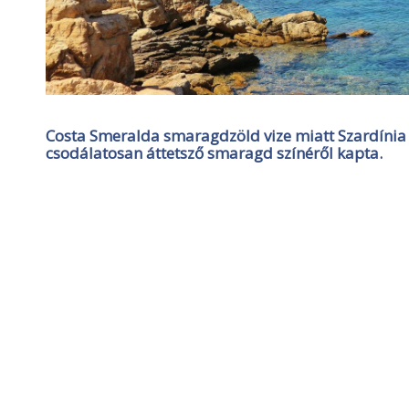
Costa Smeralda smaragdzöld vize miatt Szardínia 
csodálatosan áttetsző smaragd színéről kapta.