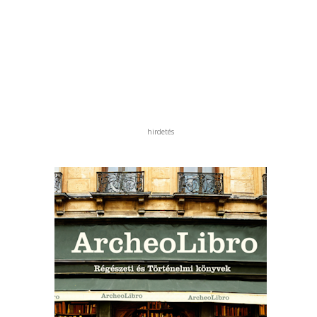
hirdetés