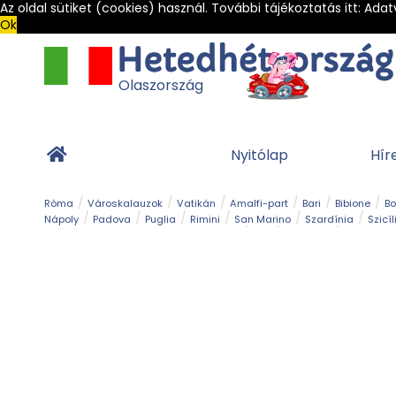
Az oldal sütiket (cookies) használ. További tájékoztatás itt:
Adat
Ok
Olaszország
Nyitólap
Hír
Róma
Városkalauzok
Vatikán
Amalfi-part
Bari
Bibione
B
Nápoly
Padova
Puglia
Rimini
San Marino
Szardínia
Szicíl
Barlang
Bob
Esemény
Ételek és 
Magyar emlékek
Múzeum
Nyaralóhelyek
Ókor
Panoráma út
Tengerpart
Toszkán tengerpart
Túra
Vár és kastély
Világörö