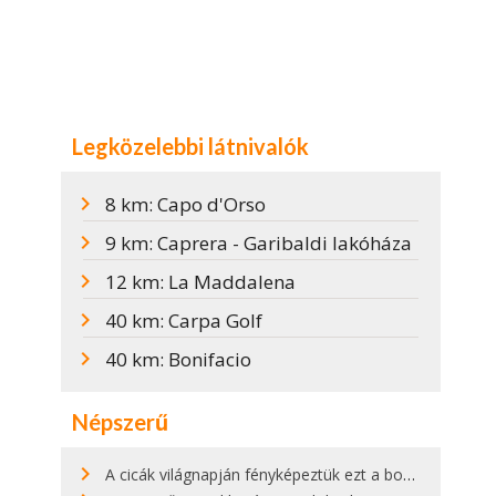
Legközelebbi látnivalók
8 km: Capo d'Orso
9 km: Caprera - Garibaldi lakóháza
12 km: La Maddalena
40 km: Carpa Golf
40 km: Bonifacio
Népszerű
A cicák világnapján fényképeztük ezt a bokor alatt hűsölő cicát Kisorosziban