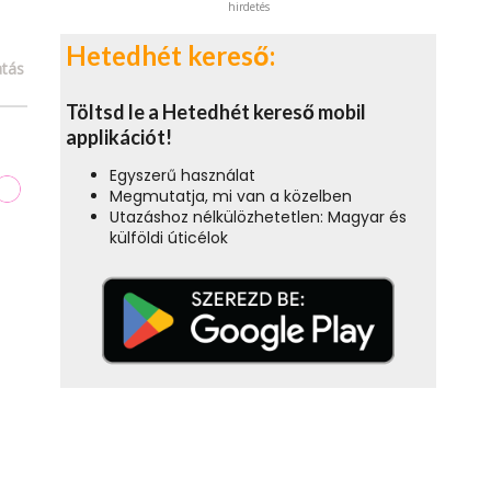
hirdetés
Hetedhét kereső:
tás
Töltsd le a Hetedhét kereső mobil
applikációt!
Egyszerű használat
Megmutatja, mi van a közelben
Utazáshoz nélkülözhetetlen: Magyar és
külföldi úticélok