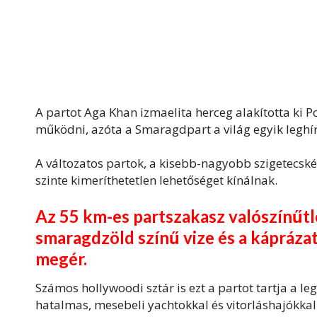
A partot Aga Khan izmaelita herceg alakította ki P
működni, azóta a Smaragdpart a világ egyik leghír
A változatos partok, a kisebb-nagyobb szigetecskék
szinte kimeríthetetlen lehetőséget kínálnak.
Az 55 km-es partszakasz valószínűtle
smaragdzöld színű vize és a káprázato
megér.
Számos hollywoodi sztár is ezt a partot tartja a l
hatalmas, mesebeli yachtokkal és vitorláshajókkal 