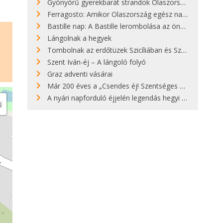
Gyönyörű gyerekbarát strandok Olaszországban - megmutatjuk a 15 legjobbat
Ferragosto: Amikor Olaszország egész nap nyaral
Bastille nap: A Bastille lerombolása az önkényuralom végét jelentette
Lángolnak a hegyek
Tombolnak az erdőtüzek Szicíliában és Szardínián
Szent Iván-éj – A lángoló folyó
Graz adventi vásárai
Már 200 éves a „Csendes éj! Szentséges éj!”
A nyári napforduló éjjelén legendás hegyi tüzek világítják meg Zugspitzét