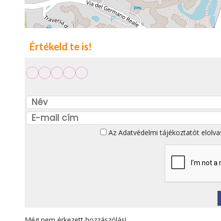
Értékeld te is!
Az
Adatvédelmi tájékoztatót
elolva
Még nem érkezett hozzászólás!