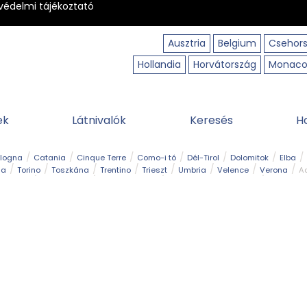
védelmi tájékoztató
Ausztria
Belgium
Csehor
Hollandia
Horvátország
Monac
ek
Látnivalók
Keresés
H
ologna
Catania
Cinque Terre
Como-i tó
Dél-Tirol
Dolomitok
Elba
ia
Torino
Toszkána
Trentino
Trieszt
Umbria
Velence
Verona
Ad
receptek
Filmhelyszín
Hegy és csúcs
I borghi più belli d’Italia
Kalandpa
Park és kert
Szabadidőpark
Szánkópálya
Szentek és ereklyék
Sziget
kség
Vízesés