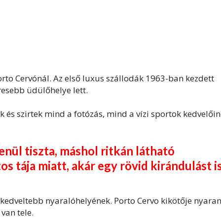
orto Cervónál. Az első luxus szállodák 1963-ban kezdett
esebb üdülőhelye lett.
 és szirtek mind a fotózás, mind a vízi sportok kedvelői
nül tiszta, máshol ritkán látható
s tája miatt, akár egy rövid kirándulást i
egkedveltebb nyaralóhelyének. Porto Cervo kikötője nyara
van tele.