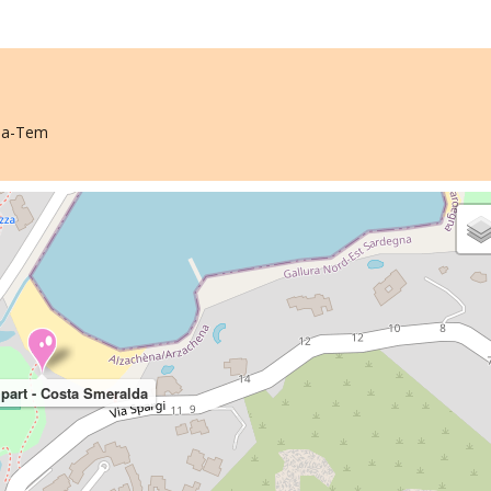
bia-Tem
part - Costa Smeralda