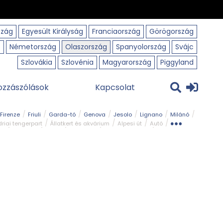
szág
Egyesült Királyság
Franciaország
Görögország
o
Németország
Olaszország
Spanyolország
Svájc
Szlovákia
Szlovénia
Magyarország
Piggyland
ozzászólások
Kapcsolat
Firenze
Friuli
Garda-tó
Genova
Jesolo
Lignano
Milánó
riai tengerpart
Állatkert és akvárium
Alpesi út
Autó
rk
Kerékpár
Kilátó
Legszebb
Ligur tengerpart
Szirt és fok
Szurdok
Tavak
Templom és kolostor