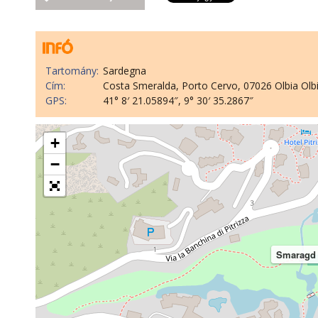
Tartomány:
Sardegna
Cím:
Costa Smeralda, Porto Cervo, 07026 Olbia Ol
GPS:
41° 8′ 21.05894″, 9° 30′ 35.2867″
+
−
Smaragd 