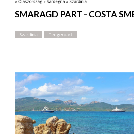
»
Olaszország
»
Sardegna
»
Szardínia
SMARAGD PART - COSTA S
Szardínia
Tengerpart