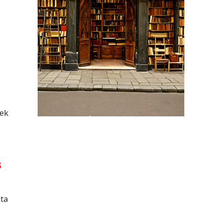
nek
s
nta