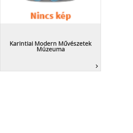
Karintiai Modern Művészetek
Múzeuma
navigate_next