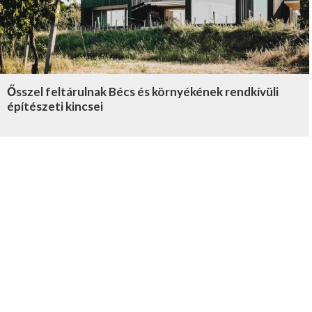
Ősszel feltárulnak Bécs és környékének rendkívüli
építészeti kincsei