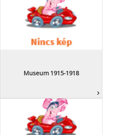
Museum 1915-1918
navigate_next