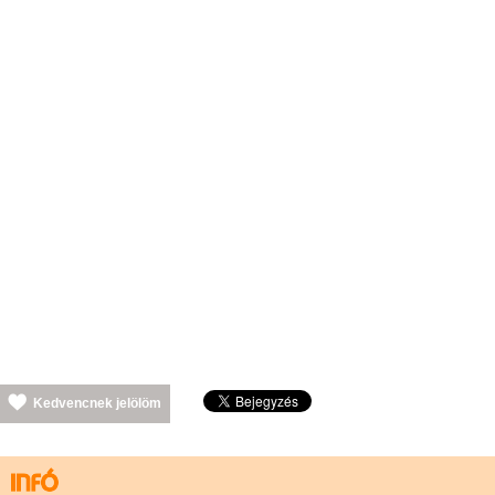
Kedvencnek jelölöm