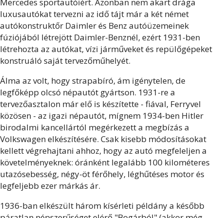
Mercedes sportautóiért. Azonban nem akart drága
luxusautókat tervezni az idő tájt már a két német
autókonstruktőr Daimler és Benz autóüzemeinek
fúziójából létrejött Daimler-Benznél, ezért 1931-ben
létrehozta az autókat, vízi járműveket és repülőgépeket
konstruáló saját tervezőműhelyét.
Álma az volt, hogy strapabíró, ám igénytelen, de
legfőképp olcsó népautót gyártson. 1931-re a
tervezőasztalon már elő is készítette - fiával, Ferryvel
közösen - az igazi népautót, mígnem 1934-ben Hitler
birodalmi kancellártól megérkezett a megbízás a
Volkswagen elkészítésére. Csak kisebb módosításokat
kellett végrehajtani ahhoz, hogy az autó megfeleljen a
követelményeknek: óránként legalább 100 kilométeres
utazósebesség, négy-öt férőhely, léghűtéses motor és
legfeljebb ezer márkás ár.
1936-ban elkészült három kísérleti példány a később
páratlan népszerűséget elérő "Bogárból" (akkor még