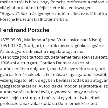
mellett arról is híres, hogy Porsche professzor a második
világháború után itt fejlesztette ki a Volkswagen
"Bogarat". Sok más gyönyörű autó mellett ez is látható a
Porsche Múzeum kiállítótermeiben.
Ferdinand Porsche
1875.09.03., Maffersdorf (ma: Vratislavice nad Nisou) -
1951.01.30., Stuttgart, osztrák mérnök, gépkocsigyáros
Az autógyáros dinasztia megalapítója a ma
Csehországhoz tartozó szudétanémet területen született.
1906-tól a stuttgarti Gottlieb Daimler ausztriai
autóüzemében dolgozott, majd áthelyezték a stuttgarti
gyárba főmérnöknek - ahol műszaki igazgatóból később
vezérigazgató lett -, s egyben beválasztották az autógyár
igazgatótanácsába. Autodidakta módon sajátította el az
autótervezés tudományát, olyannyira, hogy a húszas
évek elején a stuttgarti műszaki egyetem tiszteletbeli
professzorának választották a Daimlernek készített