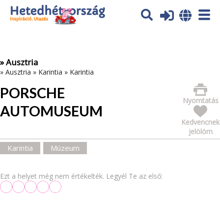
Az oldal sütiket (cookies) használ. További tájékoztatás itt:
Adatvédelmi tájékoztató
Ok
» Ausztria
»
Ausztria
»
Karintia
»
Karintia
PORSCHE
Nyomtatás
AUTOMUSEUM
Kedvencnek
jelölöm
Karintia
Múzeum
Ezt a helyet még nem értékelték. Legyél Te az első: