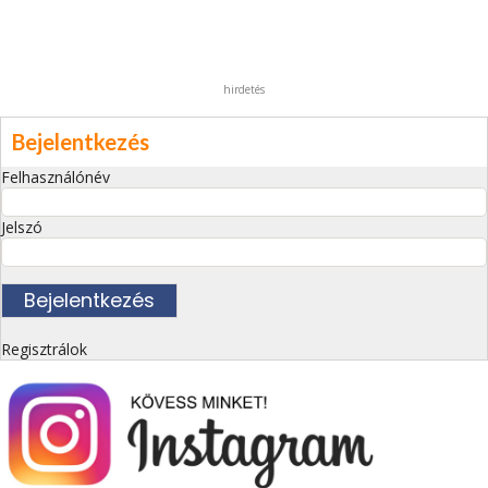
hirdetés
Bejelentkezés
Felhasználónév
Jelszó
Regisztrálok