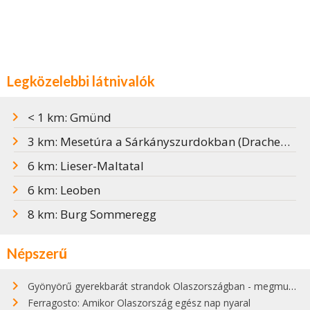
Legközelebbi látnivalók
< 1 km: Gmünd
3 km: Mesetúra a Sárkányszurdokban (Drachenschlucht)
6 km: Lieser-Maltatal
6 km: Leoben
8 km: Burg Sommeregg
Népszerű
Gyönyörű gyerekbarát strandok Olaszországban - megmutatjuk a 15 legjobbat
Ferragosto: Amikor Olaszország egész nap nyaral