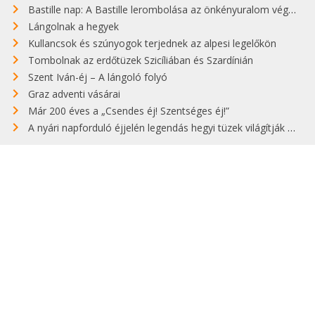
Bastille nap: A Bastille lerombolása az önkényuralom végét jelentette
Lángolnak a hegyek
Kullancsok és szúnyogok terjednek az alpesi legelőkön
Tombolnak az erdőtüzek Szicíliában és Szardínián
Szent Iván-éj – A lángoló folyó
Graz adventi vásárai
Már 200 éves a „Csendes éj! Szentséges éj!”
A nyári napforduló éjjelén legendás hegyi tüzek világítják meg Zugspitzét