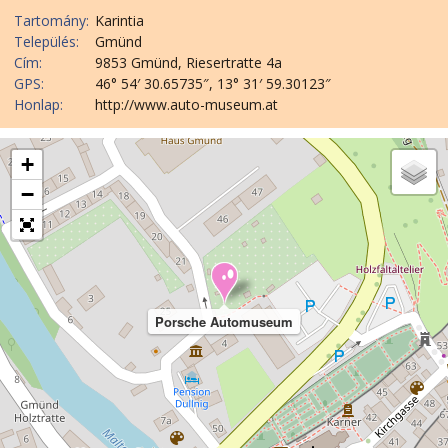
Tartomány:
Karintia
Település:
Gmünd
Cím:
9853 Gmünd, Riesertratte 4a
GPS:
46° 54′ 30.65735″, 13° 31′ 59.30123″
Honlap:
http://www.auto-museum.at
+
−
Porsche Automuseum