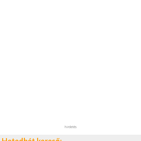
hirdetés
Hetedhét kereső: