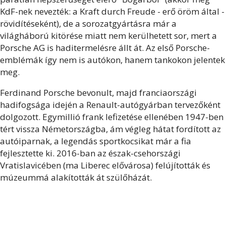
KdF-nek nevezték: a Kraft durch Freude - erő öröm által -
rövidítéseként), de a sorozatgyártásra már a
világháború kitörése miatt nem kerülhetett sor, mert a
Porsche AG is haditermelésre állt át. Az első Porsche-
emblémák így nem is autókon, hanem tankokon jelentek
meg.
Ferdinand Porsche bevonult, majd franciaországi
hadifogsága idején a Renault-autógyárban tervezőként
dolgozott. Egymillió frank lefizetése ellenében 1947-ben
tért vissza Németországba, ám végleg hátat fordított az
autóiparnak, a legendás sportkocsikat már a fia
fejlesztette ki. 2016-ban az észak-csehországi
Vratislavicében (ma Liberec elővárosa) felújították és
múzeummá alakították át szülőházát.