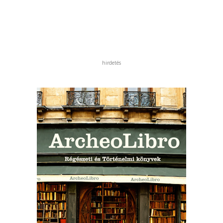
hirdetés