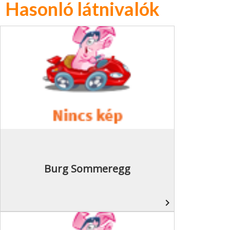
Hasonló látnivalók
Burg Sommeregg
navigate_next