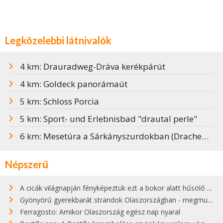
Legközelebbi látnivalók
4 km: Drauradweg-Dráva kerékpárút
4 km: Goldeck panorámaút
5 km: Schloss Porcia
5 km: Sport- und Erlebnisbad "drautal perle"
6 km: Mesetúra a Sárkányszurdokban (Drachenschlucht)
Népszerű
A cicák világnapján fényképeztük ezt a bokor alatt hűsölő cicát Kisorosziban
Gyönyörű gyerekbarát strandok Olaszországban - megmutatjuk a 15 legjobbat
Ferragosto: Amikor Olaszország egész nap nyaral