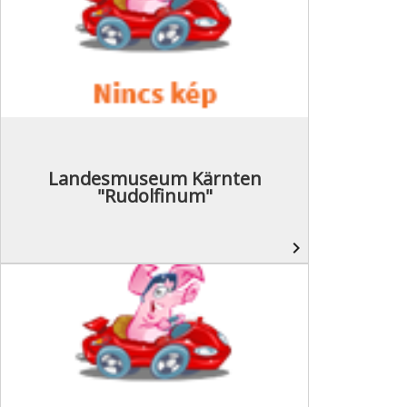
Landesmuseum Kärnten
"Rudolfinum"
navigate_next