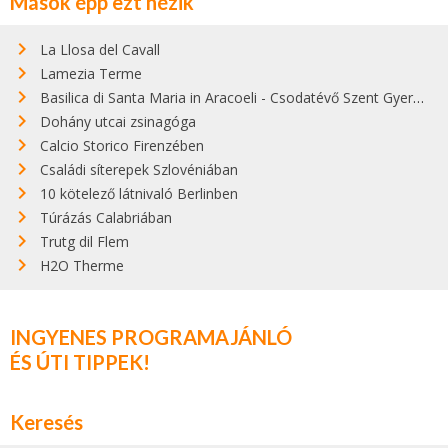
Mások épp ezt nézik
La Llosa del Cavall
Lamezia Terme
Basilica di Santa Maria in Aracoeli - Csodatévő Szent Gyermek
Dohány utcai zsinagóga
Calcio Storico Firenzében
Családi síterepek Szlovéniában
10 kötelező látnivaló Berlinben
Túrázás Calabriában
Trutg dil Flem
H2O Therme
INGYENES PROGRAMAJÁNLÓ
ÉS ÚTI TIPPEK!
Keresés