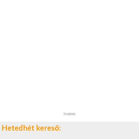
hirdetés
Hetedhét kereső: