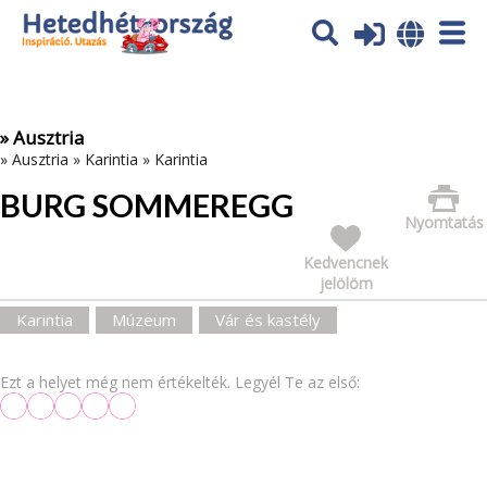
Az oldal sütiket (cookies) használ. További tájékoztatás itt:
Adatvédelmi tájékoztató
Ok
» Ausztria
»
Ausztria
»
Karintia
»
Karintia
BURG SOMMEREGG
Nyomtatás
Kedvencnek
jelölöm
Karintia
Múzeum
Vár és kastély
Ezt a helyet még nem értékelték. Legyél Te az első: