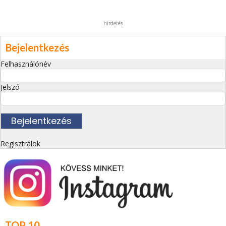
hirdetés
Bejelentkezés
Felhasználónév
Jelszó
Regisztrálok
TOP 10