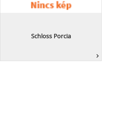
Schloss Porcia
navigate_next