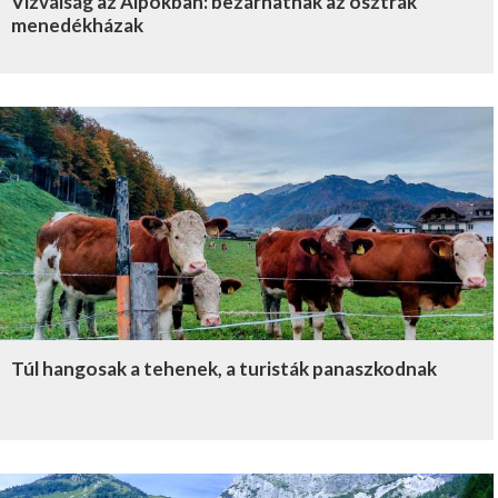
Vízválság az Alpokban: bezárhatnak az osztrák
menedékházak
Túl hangosak a tehenek, a turisták panaszkodnak