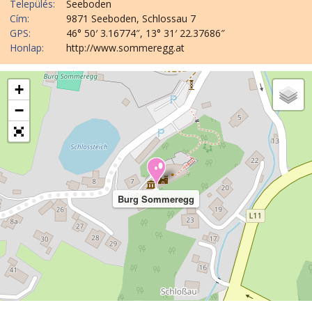
Település:
Seeboden
Cím:
9871 Seeboden, Schlossau 7
GPS:
46° 50′ 3.16774″, 13° 31′ 22.37686″
Honlap:
http://www.sommeregg.at
+
−
Burg Sommeregg