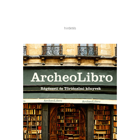
hirdetés