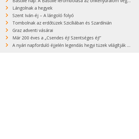
Bastille nap: A Bastille lerombolása az önkényuralom végét jelentette
Lángolnak a hegyek
Szent Iván-éj – A lángoló folyó
Tombolnak az erdőtüzek Szicíliában és Szardínián
Graz adventi vásárai
Már 200 éves a „Csendes éj! Szentséges éj!”
A nyári napforduló éjjelén legendás hegyi tüzek világítják meg Zugspitzét