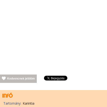
Kedvencnek jelölöm
Tartomány:
Karintia