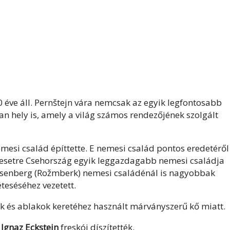
éve áll. Pernštejn vára nemcsak az egyik legfontosabb
an hely is, amely a világ számos rendezőjének szolgált
nemesi család építtette. E nemesi család pontos eredetéről
esetre Csehország egyik leggazdagabb nemesi családja
 Rosenberg (Rožmberk) nemesi családénál is nagyobbak
teséséhez vezetett.
ók és ablakok keretéhez használt márványszerű kő miatt.
 Ignaz Eckstein
freskói díszítették.