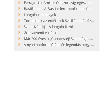
Ferragosto: Amikor Olaszország egész nap nyaral
Bastille nap: A Bastille lerombolása az önkényuralom végét jelentette
Lángolnak a hegyek
Tombolnak az erdőtüzek Szicíliában és Szardínián
Szent Iván-éj – A lángoló folyó
Graz adventi vásárai
Már 200 éves a „Csendes éj! Szentséges éj!”
A nyári napforduló éjjelén legendás hegyi tüzek világítják meg Zugspitzét