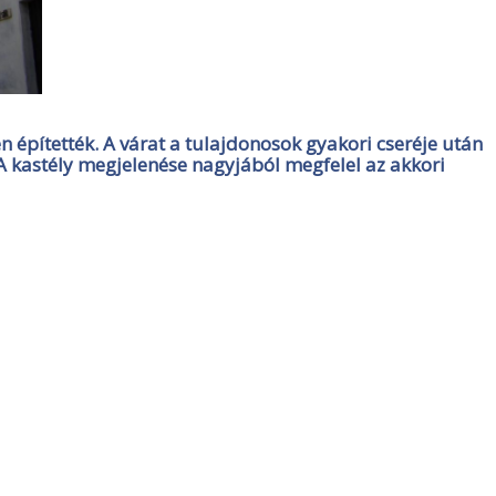
én építették. A várat a tulajdonosok gyakori cseréje után
A kastély megjelenése nagyjából megfelel az akkori