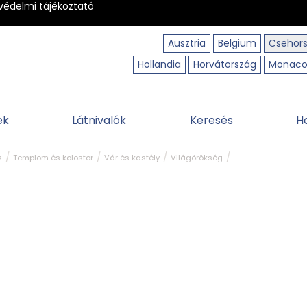
védelmi tájékoztató
Ausztria
Belgium
Csehor
Hollandia
Horvátország
Monac
ek
Látnivalók
Keresés
H
s
Templom és kolostor
Vár és kastély
Világörökség