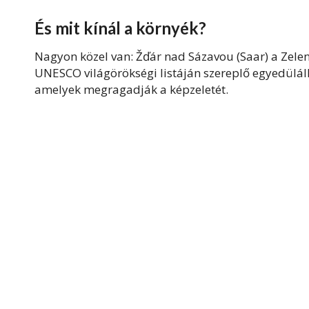
És mit kínál a környék?
Nagyon közel van: Žďár nad Sázavou (Saar) a Zel
UNESCO világörökségi listáján szereplő egyedüláll
amelyek megragadják a képzeletét.