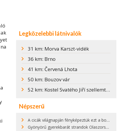
aló
lak
Legközelebbi látnivalók
lyet
lna
31 km: Morva Karszt-vidék
36 km: Brno
41 km: Červená Lhota
50 km: Bouzov vár
 a
52 km: Kostel Svatého Jiří szellemtemplom
y
Népszerű
A cicák világnapján fényképeztük ezt a bokor alatt hűsölő cicát Kisorosziban
ki
Gyönyörű gyerekbarát strandok Olaszországban - megmutatjuk a 15 legjobbat