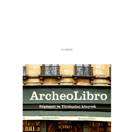
hirdetés