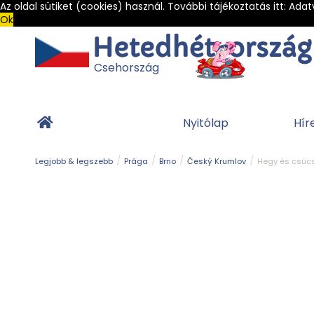
Az oldal sütiket (cookies) használ. További tájékoztatás itt:
Adat
Ok
Csehország
Nyitólap
Hír
Legjobb & legszebb
Prága
Brno
Český Krumlov
Hegy és csúc