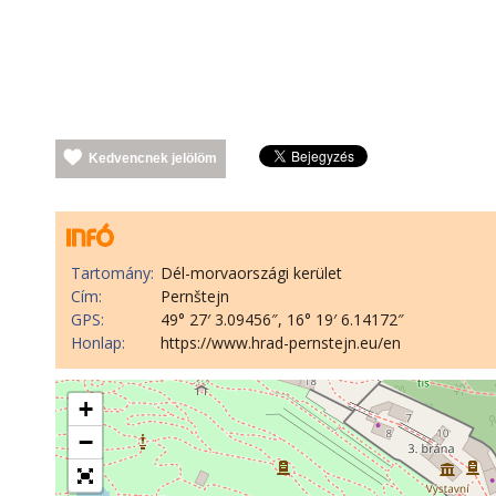
Kedvencnek jelölöm
Tartomány:
Dél-morvaországi kerület
Cím:
Pernštejn
GPS:
49° 27′ 3.09456″, 16° 19′ 6.14172″
Honlap:
https://www.hrad-pernstejn.eu/en
+
−