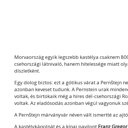
Morvaország egyik legszebb kastélya csaknem 800 
csehországi látnivaló, hanem hitelessége miatt oly
díszletként.
Egy dolog biztos: ezt a gótikus várat a Pernštejn 
azonban keveset tudunk. A Pernstein urak minden
voltak, és birtokaik még a híres dél-csehországi
voltak. Az eladósodás azonban végül vagyonuk szé
A Pernštejn márványvár néven vált ismertté az ajt
A kastélykápolnát és a kínai pavilont
Franz Gregor