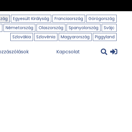
szág
Egyesült Királyság
Franciaország
Görögország
o
Németország
Olaszország
Spanyolország
Svájc
Szlovákia
Szlovénia
Magyarország
Piggyland
ozzászólások
Kapcsolat