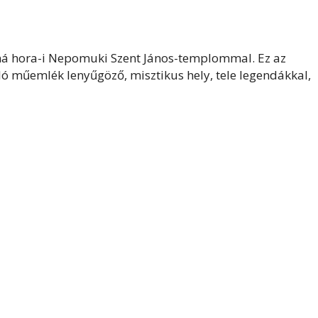
ená hora-i Nepomuki Szent János-templommal. Ez az
ó műemlék lenyűgöző, misztikus hely, tele legendákkal,