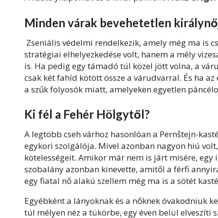
Minden várak bevehetetlen királynő
Zseniális védelmi rendelkezik, amely még ma is cs
stratégiai elhelyezkedése volt, hanem a mély vizes
is. Ha pedig egy támadó túl közel jött volna, a vá
csak két fahíd kötött össze a várudvarral. És ha az
a szűk folyosók miatt, amelyeken egyetlen páncélos
Ki fél a Fehér Hölgytől?
A legtöbb cseh várhoz hasonlóan a Pernštejn-kastély
egykori szolgálója. Mivel azonban nagyon hiú volt
kötelességeit. Amikor már nem is járt misére, egy i
szobalány azonban kinevette, amitől a férfi annyi
egy fiatal nő alakú szellem még ma is a sötét kast
Egyébként a lányoknak és a nőknek óvakodniuk kell
túl mélyen néz a tükörbe, egy éven belül elveszíti 