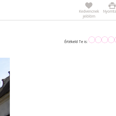
Kedvencnek
Nyomta
jelölöm
Értékeld Te is: