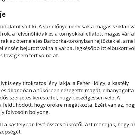
je
odálatot vált ki. A vár előnye nemcsak a magas sziklán v
árok, a felvonóhidak és a tornyokkal ellátott magas várfa
rurak az ötemeletes Barborka-toronyban rejtőztek el, ame
 ellenség bejutott volna a várba, legkésőbb itt elbukott vo
 lovag sem fért volna át.
t is egy titokzatos lény lakja: a Fehér Hölgy, a kastély
, és állandóan a tükörben nézegette magát, elhanyagolta
dős szerzetes kereste fel, hogy beszélgessen vele. A
ra feldühödött, hogy örökre megátkozta. Ezért van az, hog
ély folyosóin bolyong.
 a kastélyban lévő összes tükrötől. Azt mondják, hogy a
szépségét.