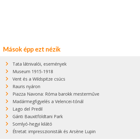
Mások épp ezt nézik
Tata látnivalói, események
Museum 1915-1918
Vent és a Wildspitze csúcs
Rauris nyáron
Piazza Navona: Róma barokk mesterműve
Madármegfigyelés a Velencei-tónál
Lago del Predil
Gánti Bauxitföldtani Park
Somlyó-hegyi kilátó
Étretat: impresszionisták és Arsène Lupin