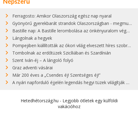
Népszerű
Ferragosto: Amikor Olaszország egész nap nyaral
Gyönyörű gyerekbarát strandok Olaszországban - megmutatjuk a 15 legjobbat
Bastille nap: A Bastille lerombolása az önkényuralom végét jelentette
Lángolnak a hegyek
Pompejiben kiállították az ókori világ elveszett híres szobrának másolatát
Tombolnak az erdőtüzek Szicíliában és Szardínián
Szent Iván-éj – A lángoló folyó
Graz adventi vásárai
Már 200 éves a „Csendes éj! Szentséges éj!”
A nyári napforduló éjjelén legendás hegyi tüzek világítják meg Zugspitzét
Hetedhétország.hu - Legjobb ötletek egy külföldi
vakációhoz