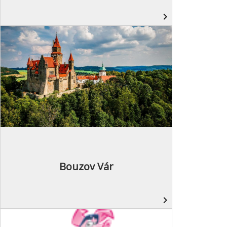
navigate_next
Bouzov Vár
navigate_next