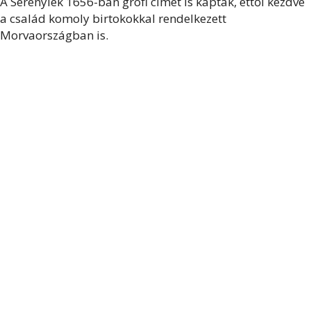
A Serényiek 1656-ban grófi címet is kaptak, ettől kezdve
a család komoly birtokokkal rendelkezett
Morvaországban is.