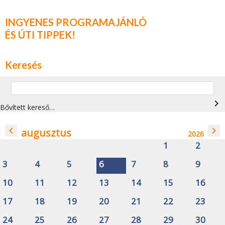
INGYENES PROGRAMAJÁNLÓ
ÉS ÚTI TIPPEK!
Keresés
navigate_next
Bővített kereső…
navigate_before
navigate_next
augusztus
2026
1
2
3
4
5
6
7
8
9
10
11
12
13
14
15
16
17
18
19
20
21
22
23
24
25
26
27
28
29
30