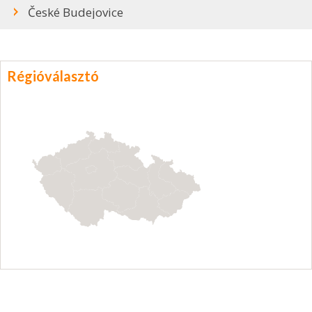
České Budejovice
Régióválasztó