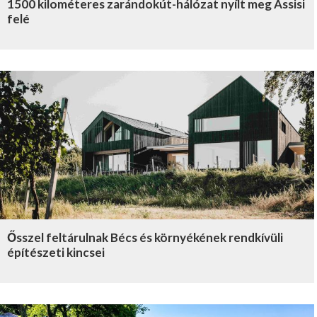
1500 kilométeres zarándokút-hálózat nyílt meg Assisi
felé
Ősszel feltárulnak Bécs és környékének rendkívüli
építészeti kincsei