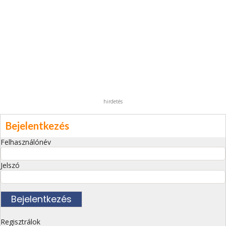
hirdetés
Bejelentkezés
Felhasználónév
Jelszó
Regisztrálok