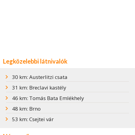
Legközelebbi látnivalók
30 km: Austerlitzi csata
31 km: Breclavi kastély
46 km: Tomás Bata Emlékhely
48 km: Brno
53 km: Csejtei vár