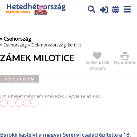
Az oldal sütiket (cookies) használ. További tájékoztatás itt:
Adatvédelmi tájékoztató
Ok
» Csehország
»
Csehország
»
Dél-morvaországi kerület
ZÁMEK MILOTICE
Kedvencnek
Nyomtatás
jelölöm
Vár és kastély
Ezt a helyet még nem értékelték. Legyél Te az első:
Barokk kastélyt a magyar Serényi család építette a 18.