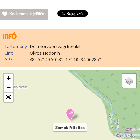
Kedvencnek jelölöm
Tartomány:
Dél-morvaországi kerület
Cím:
Okres Hodonín
GPS:
48° 57′ 49.5018″, 17° 10′ 34.06285″
+
−
Zámek Milotice