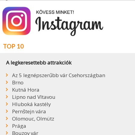
TOP 10
A legkeresettebb attrakciók
Az 5 legnépszerűbb vár Csehországban
Brno
Kutná Hora
Lipno nad Vltavou
Hluboká kastély
Pernštejn vára
Olomouc, Olmütz
Prága
Bouzov vár