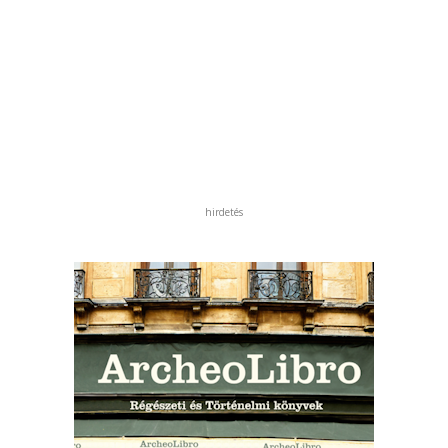
hirdetés