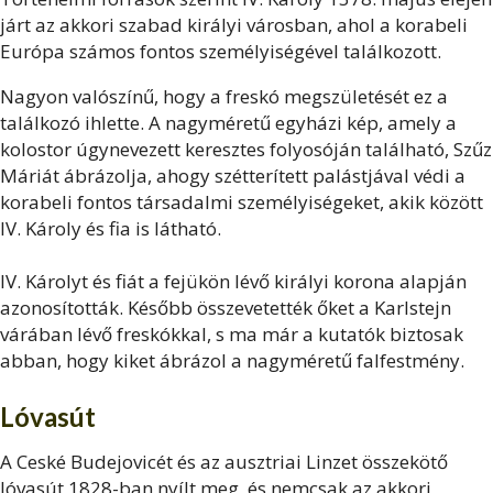
járt az akkori szabad királyi városban, ahol a korabeli
Európa számos fontos személyiségével találkozott.
Nagyon valószínű, hogy a freskó megszületését ez a
találkozó ihlette. A nagyméretű egyházi kép, amely a
kolostor úgynevezett keresztes folyosóján található, Szűz
Máriát ábrázolja, ahogy szétterített palástjával védi a
korabeli fontos társadalmi személyiségeket, akik között
IV. Károly és fia is látható.
IV. Károlyt és fiát a fejükön lévő királyi korona alapján
azonosították. Később összevetették őket a Karlstejn
várában lévő freskókkal, s ma már a kutatók biztosak
abban, hogy kiket ábrázol a nagyméretű falfestmény.
Lóvasút
A Ceské Budejovicét és az ausztriai Linzet összekötő
lóvasút 1828-ban nyílt meg, és nemcsak az akkori