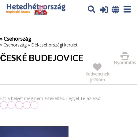
Az oldal sütiket (cookies) használ. További tájékoztatás itt:
Adatvédelmi tájékoztató
Ok
» Csehország
»
Csehország
»
Dél-csehországi kerület
ČESKÉ BUDEJOVICE
Nyomtatás
Kedvencnek
jelölöm
Ezt a helyet még nem értékelték. Legyél Te az első: