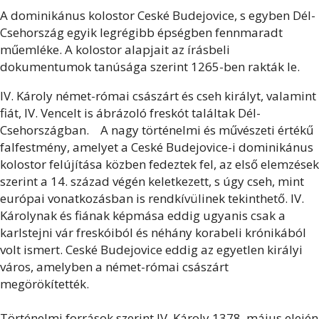
A dominikánus kolostor Ceské Budejovice, s egyben Dél-
Csehország egyik legrégibb épségben fennmaradt
műemléke. A kolostor alapjait az írásbeli
dokumentumok tanúsága szerint 1265-ben rakták le.
IV. Károly német-római császárt és cseh királyt, valamint
fiát, IV. Vencelt is ábrázoló freskót találtak Dél-
Csehországban.
A nagy történelmi és művészeti értékű
falfestmény, amelyet a Ceské Budejovice-i dominikánus
kolostor felújítása közben fedeztek fel, az első elemzések
szerint a 14. század végén keletkezett, s úgy cseh, mint
európai vonatkozásban is rendkívülinek tekinthető. IV.
Károlynak és fiának képmása eddig ugyanis csak a
karlstejni vár freskóiból és néhány korabeli krónikából
volt ismert. Ceské Budejovice eddig az egyetlen királyi
város, amelyben a német-római császárt
megörökítették.
Történelmi források szerint IV. Károly 1378. május elején