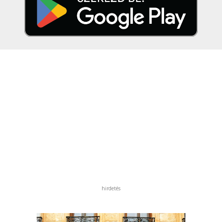
hirdetés