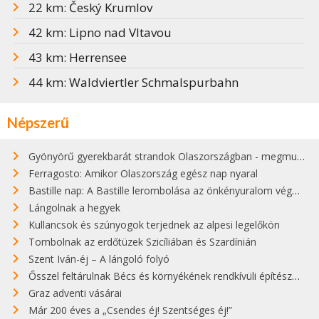
22 km: Český Krumlov
42 km: Lipno nad Vltavou
43 km: Herrensee
44 km: Waldviertler Schmalspurbahn
Népszerű
Gyönyörű gyerekbarát strandok Olaszországban - megmutatjuk a 15 legjobbat
Ferragosto: Amikor Olaszország egész nap nyaral
Bastille nap: A Bastille lerombolása az önkényuralom végét jelentette
Lángolnak a hegyek
Kullancsok és szúnyogok terjednek az alpesi legelőkön
Tombolnak az erdőtüzek Szicíliában és Szardínián
Szent Iván-éj – A lángoló folyó
Ősszel feltárulnak Bécs és környékének rendkívüli építészeti kincsei
Graz adventi vásárai
Már 200 éves a „Csendes éj! Szentséges éj!”