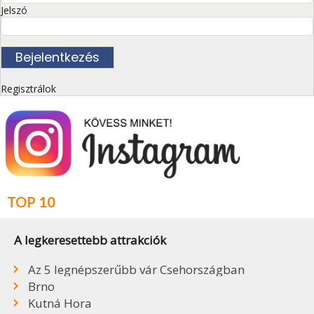
Jelszó
Regisztrálok
TOP 10
A legkeresettebb attrakciók
Az 5 legnépszerűbb vár Csehországban
Brno
Kutná Hora