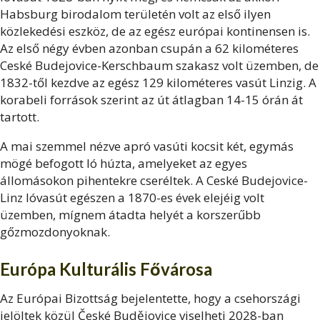
Habsburg birodalom területén volt az első ilyen
közlekedési eszköz, de az egész európai kontinensen is.
Az első négy évben azonban csupán a 62 kilométeres
Ceské Budejovice-Kerschbaum szakasz volt üzemben, de
1832-től kezdve az egész 129 kilométeres vasút Linzig. A
korabeli források szerint az út átlagban 14-15 órán át
tartott.
A mai szemmel nézve apró vasúti kocsit két, egymás
mögé befogott ló húzta, amelyeket az egyes
állomásokon pihentekre cseréltek. A Ceské Budejovice-
Linz lóvasút egészen a 1870-es évek elejéig volt
üzemben, mígnem átadta helyét a korszerűbb
gőzmozdonyoknak.
Európa Kulturális Fővárosa
Az Európai Bizottság bejelentette, hogy a csehországi
jelöltek közül České Budějovice viselheti 2028-ban