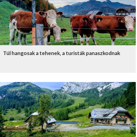
Túl hangosak a tehenek, a turisták panaszkodnak