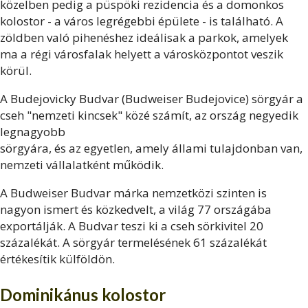
közelben pedig a püspöki rezidencia és a domonkos
kolostor - a város legrégebbi épülete - is található. A
zöldben való pihenéshez ideálisak a parkok, amelyek
ma a régi városfalak helyett a városközpontot veszik
körül.
A Budejovicky Budvar (Budweiser Budejovice) sörgyár a
cseh "nemzeti kincsek" közé számít, az ország negyedik
legnagyobb
sörgyára, és az egyetlen, amely állami tulajdonban van,
nemzeti vállalatként működik.
A Budweiser Budvar márka nemzetközi szinten is
nagyon ismert és közkedvelt, a világ 77 országába
exportálják. A Budvar teszi ki a cseh sörkivitel 20
százalékát. A sörgyár termelésének 61 százalékát
értékesítik külföldön.
Dominikánus kolostor