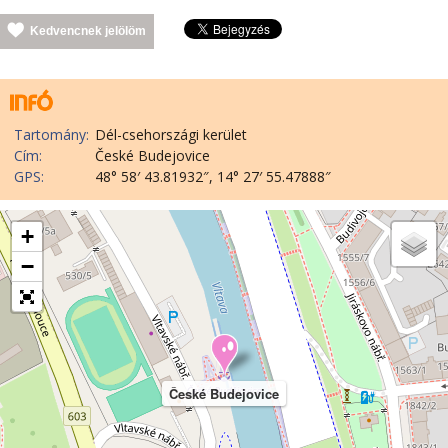
Kedvencnek jelölöm
Tartomány:
Dél-csehországi kerület
Cím:
České Budejovice
GPS:
48° 58′ 43.81932″, 14° 27′ 55.47888″
+
−
České Budejovice