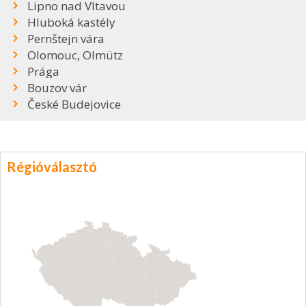
Lipno nad Vltavou
Hluboká kastély
Pernštejn vára
Olomouc, Olmütz
Prága
Bouzov vár
České Budejovice
Régióválasztó