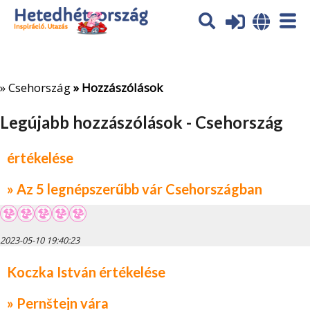
Az oldal sütiket (cookies) használ. További tájékoztatás itt:
Adatvédelmi tájékoztató
Ok
»
Csehország
» Hozzászólások
Legújabb hozzászólások - Csehország
értékelése
» Az 5 legnépszerűbb vár Csehországban
2023-05-10 19:40:23
Koczka István értékelése
» Pernštejn vára