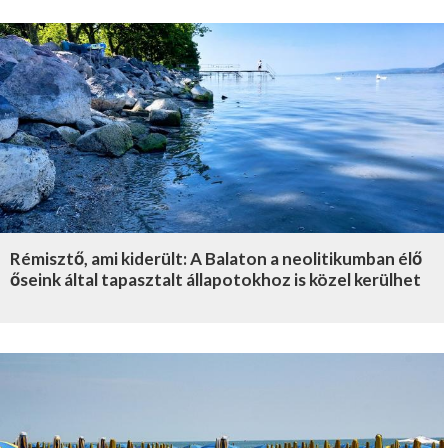
Rémisztő, ami kiderült: A Balaton a neolitikumban élő
őseink által tapasztalt állapotokhoz is közel kerülhet