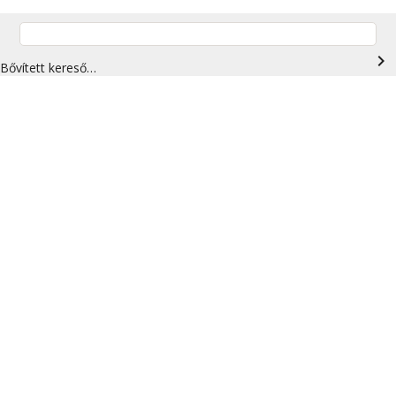
navigate_next
Bővített kereső…