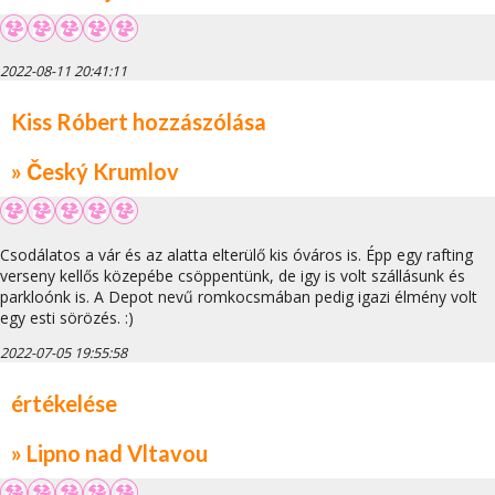
2022-08-11 20:41:11
Kiss Róbert hozzászólása
» Český Krumlov
Csodálatos a vár és az alatta elterülő kis óváros is. Épp egy rafting
verseny kellős közepébe csöppentünk, de igy is volt szállásunk és
parkloónk is. A Depot nevű romkocsmában pedig igazi élmény volt
egy esti sörözés. :)
2022-07-05 19:55:58
értékelése
» Lipno nad Vltavou