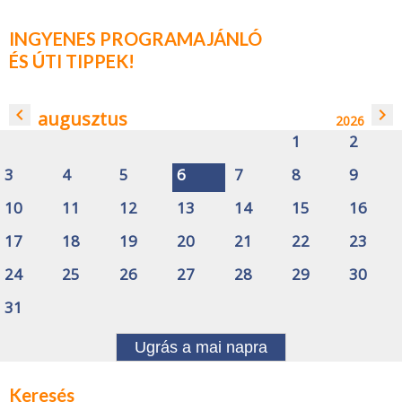
INGYENES PROGRAMAJÁNLÓ
ÉS ÚTI TIPPEK!
navigate_before
navigate_next
augusztus
2026
1
2
3
4
5
6
7
8
9
10
11
12
13
14
15
16
17
18
19
20
21
22
23
24
25
26
27
28
29
30
31
Ugrás a mai napra
Keresés