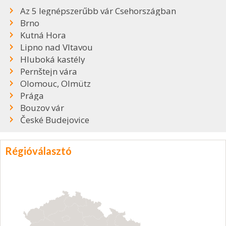
Az 5 legnépszerűbb vár Csehországban
Brno
Kutná Hora
Lipno nad Vltavou
Hluboká kastély
Pernštejn vára
Olomouc, Olmütz
Prága
Bouzov vár
České Budejovice
Régióválasztó