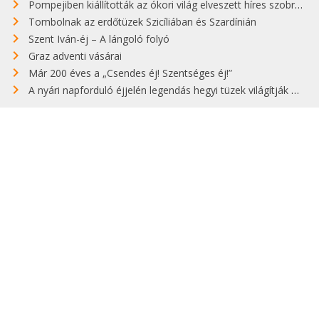
Pompejiben kiállították az ókori világ elveszett híres szobrának másolatát
Tombolnak az erdőtüzek Szicíliában és Szardínián
Szent Iván-éj – A lángoló folyó
Graz adventi vásárai
Már 200 éves a „Csendes éj! Szentséges éj!”
A nyári napforduló éjjelén legendás hegyi tüzek világítják meg Zugspitzét