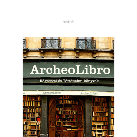
hirdetés