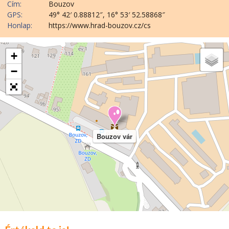
Cím:
Bouzov
GPS:
49° 42′ 0.88812″, 16° 53′ 52.58868″
Honlap:
https://www.hrad-bouzov.cz/cs
+
−
Bouzov vár