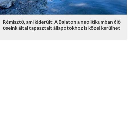
Rémisztő, ami kiderült: A Balaton a neolitikumban élő
őseink által tapasztalt állapotokhoz is közel kerülhet