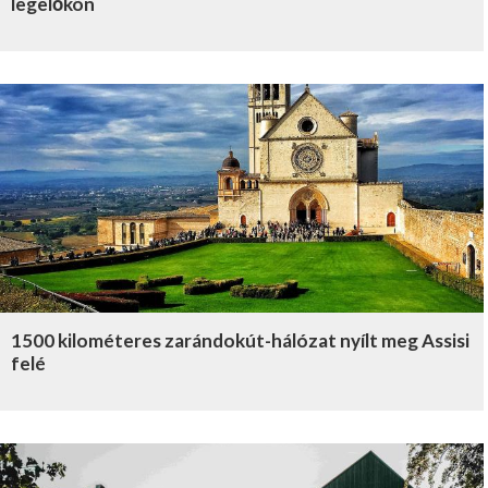
legelőkön
1500 kilométeres zarándokút-hálózat nyílt meg Assisi
felé