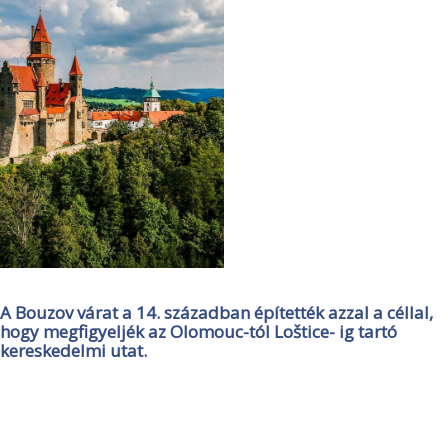
A Bouzov várat a 14. században építették azzal a céllal,
hogy megfigyeljék az Olomouc-tól Loštice- ig tartó
kereskedelmi utat.