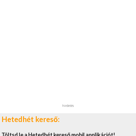
hirdetés
Hetedhét kereső:
Töltsd le a Hetedhét kereső mobil applikációt!