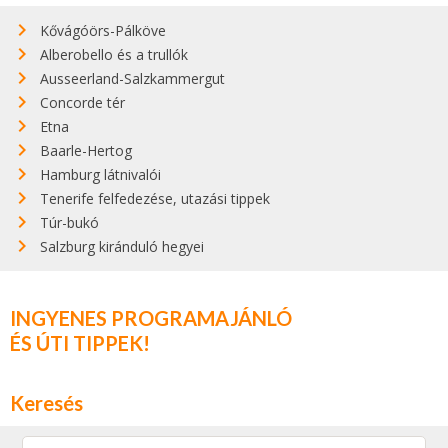
Kővágóörs-Pálköve
Alberobello és a trullók
Ausseerland-Salzkammergut
Concorde tér
Etna
Baarle-Hertog
Hamburg látnivalói
Tenerife felfedezése, utazási tippek
Túr-bukó
Salzburg kiránduló hegyei
INGYENES PROGRAMAJÁNLÓ
ÉS ÚTI TIPPEK!
Keresés