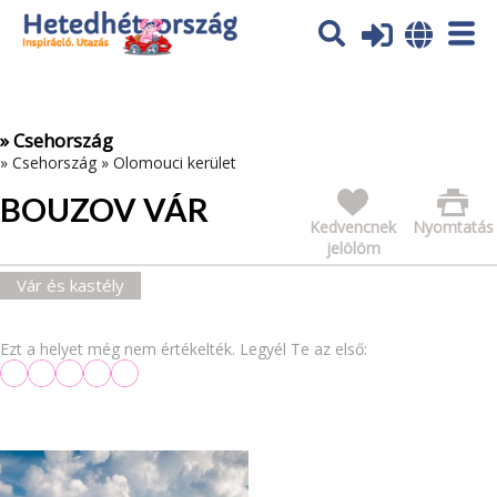
Az oldal sütiket (cookies) használ. További tájékoztatás itt:
Adatvédelmi tájékoztató
Ok
» Csehország
»
Csehország
»
Olomouci kerület
BOUZOV VÁR
Kedvencnek
Nyomtatás
jelölöm
Vár és kastély
Ezt a helyet még nem értékelték. Legyél Te az első: