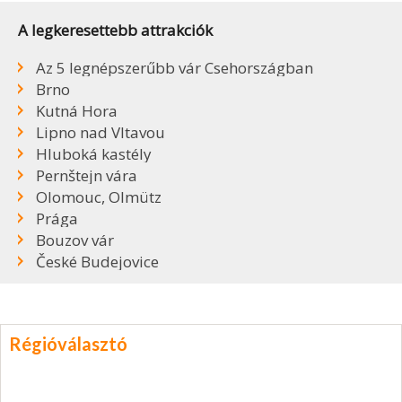
A legkeresettebb attrakciók
Az 5 legnépszerűbb vár Csehországban
Brno
Kutná Hora
Lipno nad Vltavou
Hluboká kastély
Pernštejn vára
Olomouc, Olmütz
Prága
Bouzov vár
České Budejovice
Régióválasztó