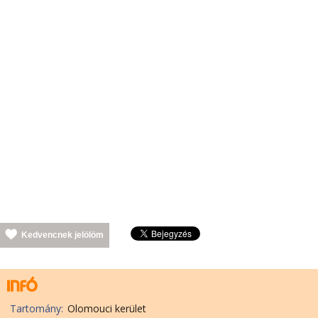
Kedvencnek jelölöm
Tartomány:
Olomouci kerület