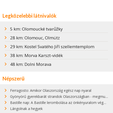
Legközelebbi látnivalók
5 km: Olomoucké tvarůžky
28 km: Olomouc, Olmütz
29 km: Kostel Svatého Jiří szellemtemplom
38 km: Morva Karszt-vidék
48 km: Dolni Morava
Népszerű
Ferragosto: Amikor Olaszország egész nap nyaral
Gyönyörű gyerekbarát strandok Olaszországban - megmutatjuk a 15 legjobbat
Bastille nap: A Bastille lerombolása az önkényuralom végét jelentette
Lángolnak a hegyek