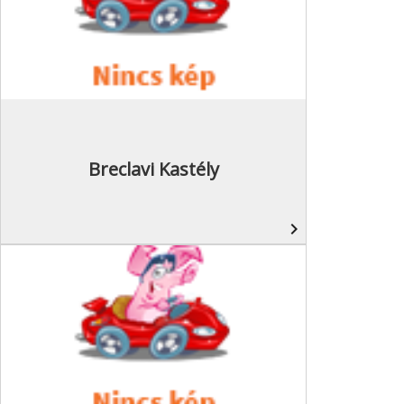
Breclavi Kastély
navigate_next